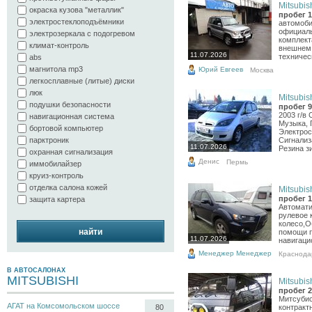
Mitsubish
окраска кузова "металлик"
пробег 1
электростеклоподъёмники
автомоби
официаль
электрозеркала с подогревом
комплект
климат-контроль
внешнем 
11.07.2026
техничес
abs
магнитола mp3
Юрий Евгеев
Москва
легкосплавные (литые) диски
люк
Mitsubish
подушки безопасности
пробег 9
2003 г/в 
навигационная система
Музыка, 
бортовой компьютер
Электрос
парктроник
Сигнализ
11.07.2026
Резина зи
охранная сигнализация
Денис
Пермь
иммобилайзер
круиз-контроль
отделка салона кожей
Mitsubish
пробег 1
защита картера
Автомати
рулевое 
колесо,О
найти
помощи п
11.07.2026
навигаци
Менеджер Менеджер
Краснода
В АВТОСАЛОНАХ
MITSUBISHI
Mitsubish
пробег 2
Митсубиси
АГАТ на Комсомольском шоссе
80
контракт