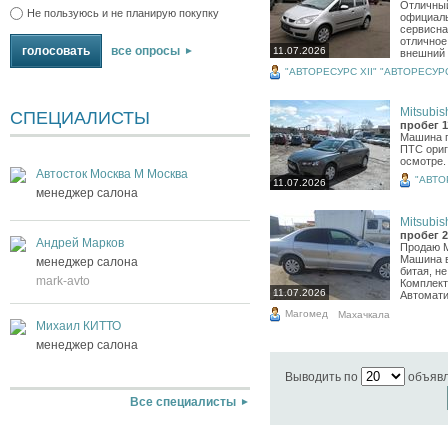
Отличный
Не пользуюсь и не планирую покупку
официаль
сервисна
отличное
все опросы
11.07.2026
внешний 
"АВТОРЕСУРС XII" "АВТОРЕСУРС
Mitsubish
СПЕЦИАЛИСТЫ
пробег 1
Машина п
ПТС ориг
осмотре.
Автосток Москва М Москва
"АВТО
11.07.2026
менеджер салона
Mitsubish
пробег 2
Андрей Марков
Продаю Mi
Машина в
менеджер салона
битая, не
mark-avto
Комплекта
11.07.2026
Автоматич
Магомед
Махачкала
Михаил КИТТО
менеджер салона
Выводить по
объяв
Все специалисты