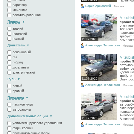
гарантиро
вариатор
Борис Аршавский
Москва
механика
роботизированная
Mitsubish
Привод
пробег 9
отличное 
задний
техничес
нарекани
передний
требует.
полный
11.07.2026
Комплекта
Двигатель
Александра Теплинская
Москва
бензиновый
газ
Mitsubish
пробег 9
гибрид
автомоби
дизельный
дефектов
идеально
электрический
требуте.
11.07.2026
Руль
Электрос
Александра Теплинская
Москва
левый
правый
Mitsubish
Продавец
пробег 6
частное лицо
автомоби
акпп пер
автосалоны
исправна
Антиблок
Дополнительные опции
11.07.2026
Антипроб
усилитель рулевого управления
Александра Теплинская
Москва
фары ксенон
противотуманные фары