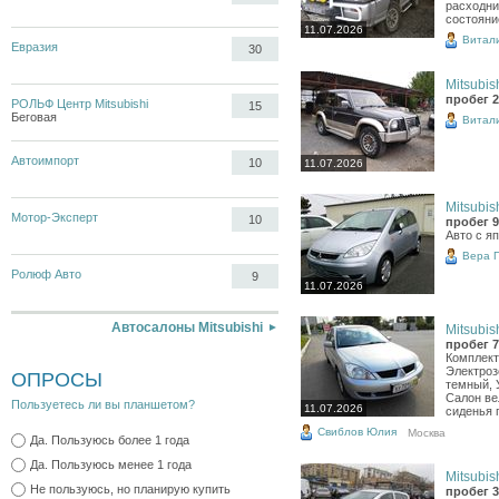
расходни
состояни
11.07.2026
Витал
Евразия
30
Mitsubish
пробег 2
РОЛЬФ Центр Mitsubishi
15
Беговая
Витал
Автоимпорт
10
11.07.2026
Mitsubish
Мотор-Эксперт
10
пробег 9
Авто с я
Вера 
Ролюф Авто
9
11.07.2026
Автосалоны Mitsubishi
Mitsubish
пробег 7
Комплект
Электроз
ОПРОСЫ
темный, 
Салон вел
Пользуетесь ли вы планшетом?
11.07.2026
сиденья 
Свиблов Юлия
Москва
Да. Пользуюсь более 1 года
Да. Пользуюсь менее 1 года
Mitsubish
Не пользуюсь, но планирую купить
пробег 3