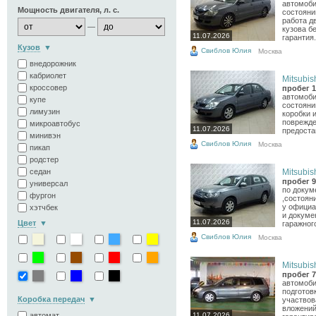
автомоби
Мощность двигателя, л. с.
состояни
работа дв
—
кузова б
11.07.2026
гарантия.
Кузов
Свиблов Юлия
Москва
внедорожник
кабриолет
Mitsubish
кроссовер
пробег 1
автомоби
купе
состоянии
лимузин
коробки и
поврежде
микроавтобус
11.07.2026
предоста
минивэн
Свиблов Юлия
Москва
пикап
родстер
седан
Mitsubish
пробег 9
универсал
по докум
фургон
,состоян
у официа
хэтчбек
и докуме
11.07.2026
Цвет
гаражного
Свиблов Юлия
Москва
Mitsubish
пробег 7
автомоби
подготов
Коробка передач
участвов
вложений
автомат
11.07.2026