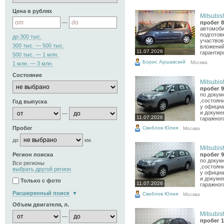
Цена в рублях
Mitsubish
—
пробег 8
автомоби
подготов
до 300 тыс.
участвов
300 тыс. — 500 тыс.
вложений
11.07.2026
гарантиро
500 тыс. — 1 млн.
Борис Аршавский
Москва
1 млн. — 3 млн.
Состояние
Mitsubish
пробег 9
по докум
,состоян
Год выпуска
у официа
и докуме
—
11.07.2026
гаражного
Свиблов Юлия
Пробег
Москва
до
км.
Mitsubish
Регион поиска
пробег 9
по докум
Все регионы
,состоян
выбрать другой регион
у официа
и докуме
Только с фото
11.07.2026
гаражного
Расширенный поиск
Свиблов Юлия
Москва
Объем двигателя, л.
Mitsubish
—
пробег 1