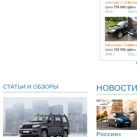
Chevrolet Cruze
Skoda
Цена
735 000
руб.
Цена
2014 г.
2014 г
Volkswagen Toua...
Volks
Цена
720 000
руб.
Цена
2006 г.
2011 г
НОВОСТ
СТАТЬИ И ОБЗОРЫ
России»