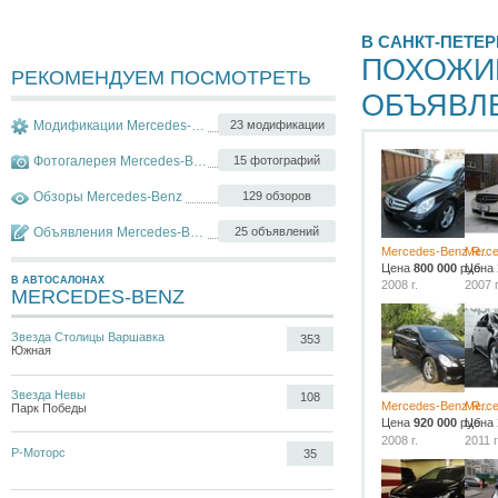
В САНКТ-ПЕТЕР
ПОХОЖИ
РЕКОМЕНДУЕМ ПОСМОТРЕТЬ
ОБЪЯВЛ
Модификации Mercedes-Benz R-klasse
23 модификации
Фотогалерея Mercedes-Benz R-klasse
15 фотографий
Обзоры Mercedes-Benz
129 обзоров
Объявления Mercedes-Benz R-klasse
25 объявлений
Mercedes-Benz R...
Merce
Цена
800 000
руб.
Цена
В АВТОСАЛОНАХ
2008 г.
2007 г
MERCEDES-BENZ
Звезда Столицы Варшавка
353
Южная
Звезда Невы
108
Mercedes-Benz R...
Merce
Парк Победы
Цена
920 000
руб.
Цена
2008 г.
2011 г
Р-Моторс
35