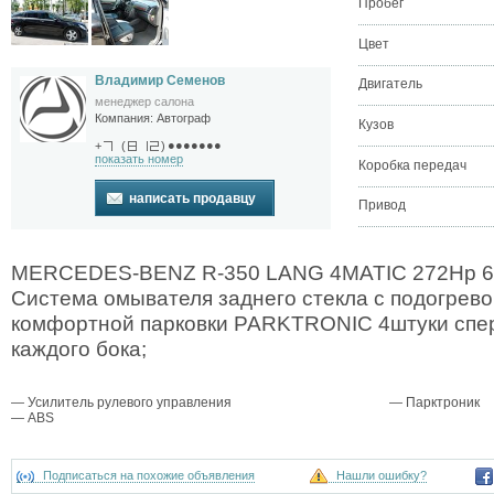
Пробег
Цвет
Владимир Семенов
Двигатель
менеджер салона
Компания:
Автограф
Кузов
●●●●●●●
+
(
)
показать номер
Коробка передач
написать продавцу
Привод
MERCEDES-BENZ R-350 LANG 4MATIC 272Hp 6 
Система омывателя заднего стекла с подогрев
комфортной парковки PARKTRONIC 4штуки спере
каждого бока;
— Усилитель рулевого управления
— Парктроник
— ABS
Подписаться на похожие объявления
Нашли ошибку?