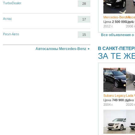
TurboDealer
28
Mercedes-Benz R...
Merce
Атлас
17
Цена
2 500 000
Цена
руб.
2012 г.
2006 г
Риэл-Авто
Все объявления о 
15
В САНКТ-ПЕТЕР
Автосалоны Mercedes-Benz
ЗА ТЕ Ж
Subaru Legacy
Lada 
Цена
749 900
руб.
Цена
2004 г.
2020 г