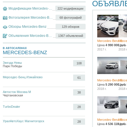
ОБЪЯВЛ
Модификации Mercedes-Benz E-klasse
222 модификации
Фотогалерея Mercedes-Benz E-klasse
68 фотографий
Обзоры Mercedes-Benz
129 обзоров
Объявления Mercedes-Benz E-klasse
1367 объявлений
Mercedes-Benz E...
Merce
Цена
4 990 000
Цена
руб.
В АВТОСАЛОНАХ
2017 г.
2018 г
MERCEDES-BENZ
Звезда Невы
108
Парк Победы
Мерседес-Бенц Измайлово
61
Mercedes-Benz E...
Merce
Цена
5 290 000
Цена
руб.
2018 г.
2018 г
Автосток Москва М
38
Чертановская
TurboDealer
28
Mercedes-Benz E...
Merce
УралАвтоХаус Магнитогорск
28
Цена
4 536 118
Цена
руб.