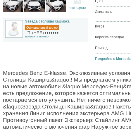
Цвет
Ещё 3 фото
Двигатель
Звезда столицы Каширка
Кузов
Официальный дилер
●●●●●●●
+
(
)
показать номер
Коробка передач
Привод
Подробно о Mercedes
Mercedes Benz E-klasse. Эксклюзивные условия 
Столицы Каширка&raquo;! Мы предлагаем уника
на новые автомобили &laquo;Мерседес-Бенц&ra
есть предложение, которое кажется оптимальны
постараемся его улучшить. Нет ничего невозмо
&laquo;Звезда Столицы Каширка&raquo;! Пакеты
хранения Линия исполнения экстерьера AMG Li
Противоугонный пакет Экстерьер: Стайлинг A
автоматического включения фар Наружное зерка