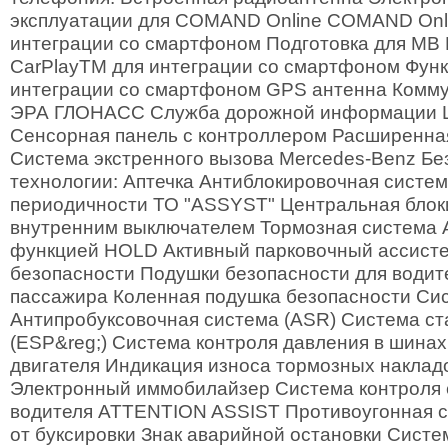
эксплуатации для COMAND Online COMAND Onli
интеграции со смартфоном Подготовка для MB L
CarPlayTM для интеграции со смартфоном Функц
интеграции со смартфоном GPS антенна Комм
ЭРА ГЛОНАСС Служба дорожной информации Live 
Сенсорная панель с контроллером Расширенна
Система экстренного вызова Mercedes-Benz Бе
технологии: Аптечка Антиблокировочная систе
периодичности ТО "ASSYST" Центральная блоки
внутренним выключателем Тормозная система
функцией HOLD Активный парковочный ассист
безопасности Подушки безопасности для водит
пассажира Коленная подушка безопасности Си
Антипробуксовочная система (ASR) Система с
(ESP&reg;) Система контроля давления в шина
двигателя Индикация износа тормозных накладок 
Электронный иммобилайзер Система контроля 
водителя ATTENTION ASSIST Противоугонная с
от буксировки Знак аварийной остановки Систе