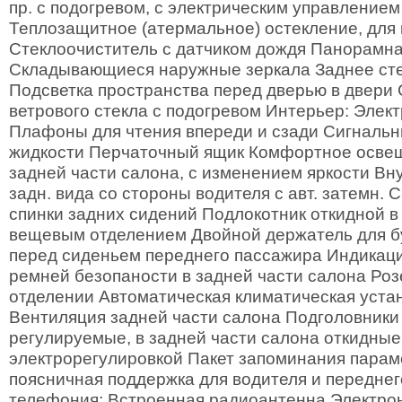
пр. с подогревом, с электрическим управлением
Теплозащитное (атермальное) остекление, для 
Стеклоочиститель с датчиком дождя Панорамн
Складывающиеся наружные зеркала Заднее сте
Подсветка пространства перед дверью в двери
ветрового стекла с подогревом Интерьер: Элек
Плафоны для чтения впереди и сзади Сигнальн
жидкости Перчаточный ящик Комфортное осве
задней части салона, с изменением яркости Вну
задн. вида со стороны водителя с авт. затемн
спинки задних сидений Подлокотник откидной в
вещевым отделением Двойной держатель для 
перед сиденьем переднего пассажира Индикац
ремней безопаности в задней части салона Розе
отделении Автоматическая климатическая уст
Вентиляция задней части салона Подголовники 5
регулируемые, в задней части салона откидные
электрорегулировкой Пакет запоминания параме
поясничная поддержка для водителя и переднег
телефония: Встроенная радиоантенна Электрон