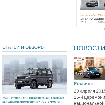
Mercedes-Benz E...
Merce
Цена
4 724 200
Цена
руб.
2019 г.
2019 г
НОВОСТ
СТАТЬИ И ОБЗОРЫ
России»
23 апреля 201
15-й церемони
УАЗ Патриот и УАЗ Пикап признаны самыми
выгодными автомобилями по стоимости
национальной