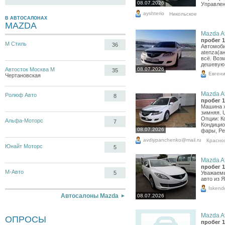
08.07.2026
Управлен
ayshterio
Никольское
В АВТОСАЛОНАХ
MAZDA
Mazda At
пробег 1
М Стиль
36
Автомоби
atenza(а
всё. Воз
дешевую,
Автосток Москва М
08.07.2026
35
Евген
Чертановская
Mazda At
Ролюф Авто
8
пробег 1
Машина х
зимняя. U
Опции: К
Альфа-Моторс
7
Кондицио
08.07.2026
фары, Ре
avdiypanchenko@mail.ru
Красно
Юнайт Моторс
5
Mazda At
пробег 1
М-Авто
5
Уважаемы
авто из 
Iskend
Автосалоны Mazda
08.07.2026
Mazda At
ОПРОСЫ
пробег 1