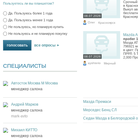
Срочный 
Пользуетесь ли вы планшетом?
в Красно
Выкуп ав
бесплатн
Да. Пользуюсь более 1 года
08.07.2026
Краснояр
Да. Пользуюсь менее 1 года
Олег
Красноярск
Не пользуюсь, но планирую купить
Не пользуюсь и не планирую покупку
Mazda At
пробег 1
Мазда АТ
все опросы
796921 м
в цвет: 
ПРРЛ: 5 
08.07.2026
2,000 Про
ayshterio
Мирный
СПЕЦИАЛИСТЫ
Автосток Москва М Москва
менеджер салона
Мазда Премаси
Андрей Марков
Мерседес Бенц СЛ
менеджер салона
mark-avto
Михаил КИТТО
менеджер салона