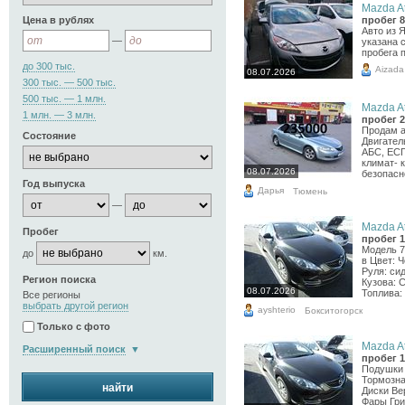
Mazda At
Цена в рублях
пробег 8
Авто из 
—
указана 
пробега 
до 300 тыс.
Aizada
08.07.2026
300 тыс. — 500 тыс.
500 тыс. — 1 млн.
Mazda At
1 млн. — 3 млн.
пробег 2
Продам а
Состояние
Двигатель
АБС, ЕСП
климат- 
08.07.2026
безопасно
Год выпуска
Дарья
Тюмень
—
Mazda At
Пробег
пробег 1
Модель 7
до
км.
в Цвет: 
Руля: си
Регион поиска
Кузова: С
08.07.2026
Топлива: 
Все регионы
выбрать другой регион
ayshterio
Бокситогорск
Только с фото
Mazda At
Расширенный поиск
пробег 1
Подушки 
Тормозна
найти
Диски Ве
Фары Гри