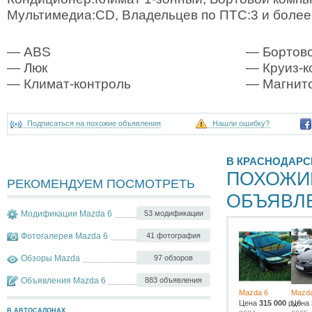
Мультимедиа:CD, Владельцев по ПТС:3 и более
— ABS
— Бортово
— Люк
— Круиз-к
— Климат-контроль
— Магнит
Подписаться на похожие объявления
Нашли ошибку?
В КРАСНОДАРС
ПОХОЖИ
РЕКОМЕНДУЕМ ПОСМОТРЕТЬ
ОБЪЯВЛ
Модификации Mazda 6
53 модификации
Фотогалерея Mazda 6
41 фотография
Обзоры Mazda
97 обзоров
Объявления Mazda 6
883 объявления
Mazda 6
Mazda
Цена
315 000
руб.
Цена
В АВТОСАЛОНАХ