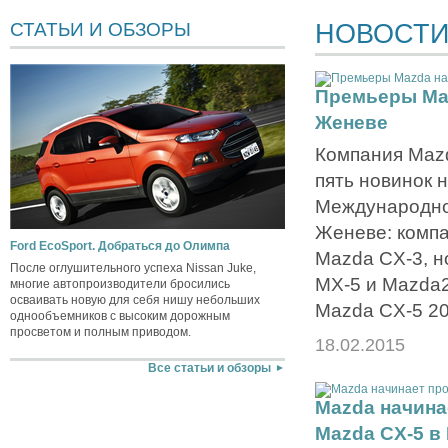
НОВОСТ
СТАТЬИ И ОБЗОРЫ
Премьеры Maz
Женеве
Компания Mazd
пять новинок н
Международно
Женеве: компа
Ford EcoSport. Добраться до Олимпа
Mazda CX-3, н
После оглушительного успеха Nissan Juke,
MX-5 и Mazda2
многие автопроизводители бросились
осваивать новую для себя нишу небольших
Mazda CX-5 20
однообъемников с высоким дорожным
просветом и полным приводом.
18.02.2015
Все статьи и обзоры
Mazda начина
Mazda CX-5 в