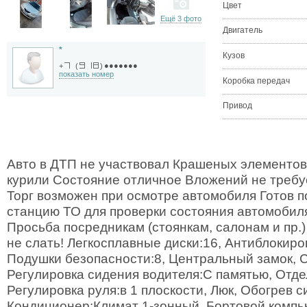
Цвет
Ещё 3 фото
Двигатель
*
Кузов
●●●●●●●
+
(
)
показать номер
Коробка передач
Привод
Авто в ДТП не участвовал Крашеных элементов
курили Состояние отличное Вложений не требу
Торг возможен при осмотре автомобиля Готов 
станцию ТО для проверки состояния автомобиля 
Просьба посредникам (стоянкам, салонам и пр.
не слать! Легкосплавные диски:16, Антиблокиро
Подушки безопасности:8, Центральный замок, 
Регулировка сидения водителя:С памятью, Отде
Регулировка руля:в 1 плоскости, Люк, Обогрев 
Кондиционер:Климат 1-зонный, Бортовой компью