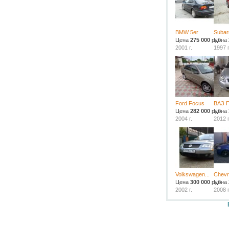
BMW 5er
Subar
Цена
275 000
руб.
Цена
2001 г.
1997 г
Ford Focus
ВАЗ 
Цена
282 000
руб.
Цена
2004 г.
2012 г
Volkswagen...
Chevr
Цена
300 000
руб.
Цена
2002 г.
2008 г