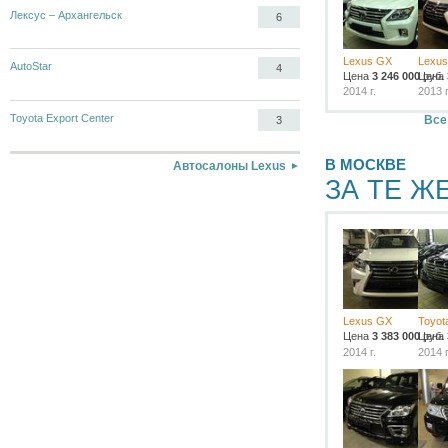
Лексус – Архангельск
6
Lexus GX
Lexu
AutoStar
4
Цена
3 246 000
Цена
руб.
2014 г.
2013 г
Toyota Export Center
Все
3
В МОСКВЕ
Автосалоны Lexus
ЗА ТЕ Ж
Lexus GX
Toyota
Цена
3 383 000
Цена
руб.
2014 г.
2014 г