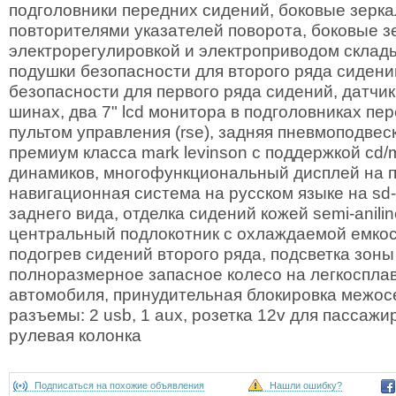
подголовники передних сидений, боковые зерка
повторителями указателей поворота, боковые з
электрорегулировкой и электроприводом склад
подушки безопасности для второго ряда сидени
безопасности для первого ряда сидений, датчик
шинах, два 7" lcd монитора в подголовниках пе
пультом управления (rse), задняя пневмоподве
премиум класса mark levinson с поддержкой cd/
динамиков, многофункциональный дисплей на п
навигационная система на русском языке на sd-
заднего вида, отделка сидений кожей semi-anilin
центральный подлокотник с охлаждаемой емкост
подогрев сидений второго ряда, подсветка зоны
полноразмерное запасное колесо на легкоспла
автомобиля, принудительная блокировка межо
разъемы: 2 usb, 1 aux, розетка 12v для пассажи
рулевая колонка
Подписаться на похожие объявления
Нашли ошибку?