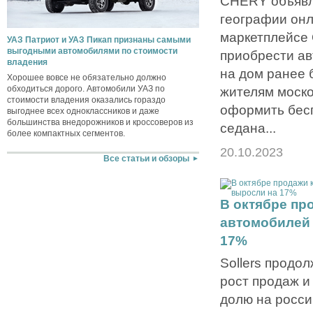
CHERY объявл
географии он
маркетплейсе
УАЗ Патриот и УАЗ Пикап признаны самыми
выгодными автомобилями по стоимости
приобрести ав
владения
на дом ранее 
Хорошее вовсе не обязательно должно
обходиться дорого. Автомобили УАЗ по
жителям моско
стоимости владения оказались гораздо
оформить бес
выгоднее всех одноклассников и даже
большинства внедорожников и кроссоверов из
седана...
более компактных сегментов.
20.10.2023
Все статьи и обзоры
В октябре пр
автомобилей 
17%
Sollers продо
рост продаж и
долю на росси