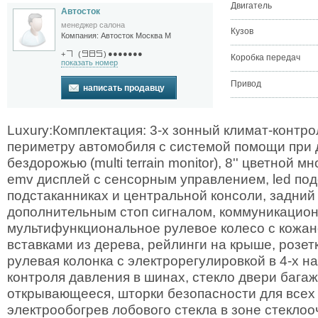
Двигатель
Автосток
менеджер салона
Кузов
Компания:
Автосток Москва М
●●●●●●●
+
(
)
Коробка передач
показать номер
Привод
написать продавцу
Luxury:Комплектация: 3-х зонный климат-контро
периметру автомобиля с системой помощи при 
бездорожью (multi terrain monitor), 8'' цветной
emv дисплей с сенсорным управлением, led под
подстаканниках и центральной консоли, задний
дополнительным стоп сигналом, коммуникационн
мультифункциональное рулевое колесо с кожан
вставками из дерева, рейлинги на крыше, розет
рулевая колонка с электрорегулировкой в 4-х н
контроля давления в шинах, стекло двери бага
открывающееся, шторки безопасности для всех
электрообогрев лобового стекла в зоне стеклоо