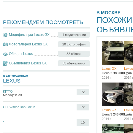
В МОСКВЕ
ПОХОЖИ
РЕКОМЕНДУЕМ ПОСМОТРЕТЬ
ОБЪЯВЛ
Модификации Lexus GX
4 модификации
Фотогалерея Lexus GX
20 фотографий
Обзоры Lexus
82 обзора
Объявления Lexus GX
83 объявления
Lexus GX
Lexu
Цена
3 383 000
Цена
руб.
В АВТОСАЛОНАХ
2014 г.
2014 г
LEXUS
KITTO
72
Молодежная
СП Бизнес-кар Lexus
72
Lexus GX
Lexu
Цена
3 246 000
Цена
руб.
2014 г.
2014 г
*
10