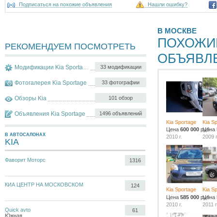
Подписаться на похожие объявления
Нашли ошибку?
В МОСКВЕ
ПОХОЖИ
РЕКОМЕНДУЕМ ПОСМОТРЕТЬ
ОБЪЯВЛ
Модификации Kia Sportage
33 модификации
Фотогалерея Kia Sportage
33 фотографии
Обзоры Kia
101 обзор
Объявления Kia Sportage
1496 объявлений
Kia Sportage
Kia S
Цена
600 000
руб.
Цена
В АВТОСАЛОНАХ
2010 г.
2009 г
KIA
Фаворит Моторс
1316
КИА ЦЕНТР НА МОСКОВСКОМ
124
Kia Sportage
Kia S
Цена
585 000
руб.
Цена
2010 г.
2011 г
Quick avto
61
Южная