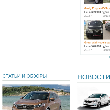
Geely Emgrand X7
Chery
Цена
609 900
руб.
Цена
2013 г.
2013 г
Great Wall Hover
Nissa
Цена
570 000
руб.
Цена
2013 г.
2010 г
НОВОСТ
СТАТЬИ И ОБЗОРЫ