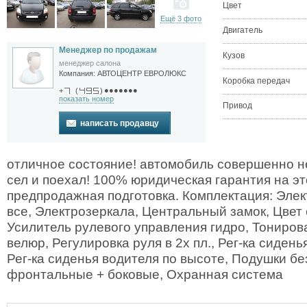
Цвет
Ещё 3 фото
Двигатель
Менеджер по продажам
Кузов
менеджер салона
Компания:
АВТОЦЕНТР ЕВРОЛЮКС
Коробка передач
●●●●●●●
+
(
)
показать номер
Привод
написать продавцу
отличное состояние! автомобиль совершенно не
сел и поехал! 100% юридическая гарантия на э
предпродажная подготовка. Комплектация: Эле
все, Электрозеркала, Центральный замок, Цвет
Усилитель рулевого управления гидро, Тониров
велюр, Регулировка руля в 2х пл., Рег-ка сиден
Рег-ка сиденья водителя по высоте, Подушки б
фронтальные + боковые, Охранная система