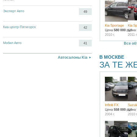
Эксперт Авто
49
Kia Sportage
Kia S
Киа-центр-Пятигорск
42
Цена
580 000
руб.
Цена
2010 г.
2011 г
Мобил Авто
Все об
41
В МОСКВЕ
Автосалоны Kia
ЗА ТЕ Ж
Infiniti FX
Suzuki
Цена
558 000
руб.
Цена
2004 г.
2010 г