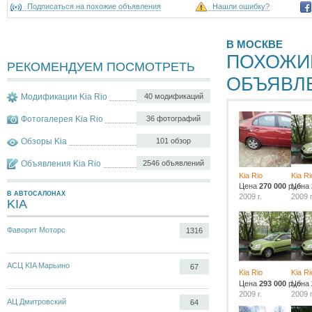
Подписаться на похожие объявления
Нашли ошибку?
В МОСКВЕ
ПОХОЖИ
РЕКОМЕНДУЕМ ПОСМОТРЕТЬ
ОБЪЯВЛ
Модификации Kia Rio
40 модификаций
Фотогалерея Kia Rio
36 фотографий
Обзоры Kia
101 обзор
Объявления Kia Rio
2546 объявлений
Kia Rio
Kia Ri
Цена
270 000
руб.
Цена
В АВТОСАЛОНАХ
2009 г.
2009 г
KIA
Фаворит Моторс
1316
АСЦ KIA Марьино
67
Kia Rio
Kia Ri
Цена
293 000
руб.
Цена
2009 г.
2009 г
АЦ Дмитровский
64