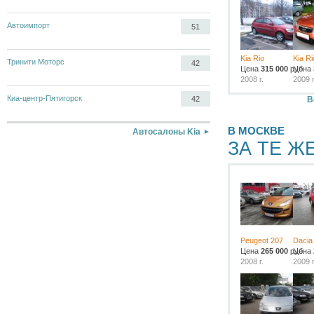
Автоимпорт
51
Kia Rio
Kia Ri
Тринити Моторс
42
Цена
315 000
руб.
Цена
2008 г.
2009 г
Киа-центр-Пятигорск
В
42
В МОСКВЕ
Автосалоны Kia
ЗА ТЕ Ж
Peugeot 207
Dacia
Цена
265 000
руб.
Цена
2008 г.
2009 г