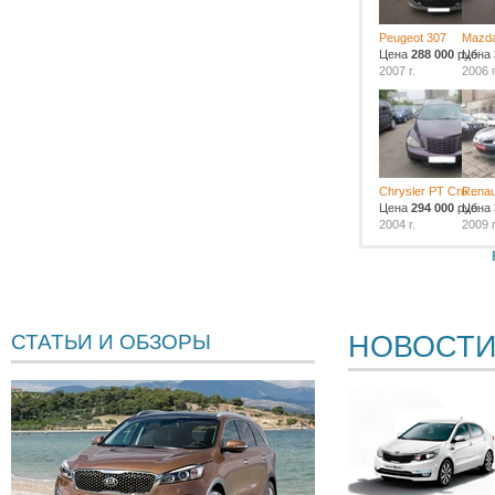
Peugeot 307
Mazda
Цена
288 000
руб.
Цена
2007 г.
2006 г
Chrysler PT Cru...
Renaul
Цена
294 000
руб.
Цена
2004 г.
2009 г
НОВОСТ
СТАТЬИ И ОБЗОРЫ