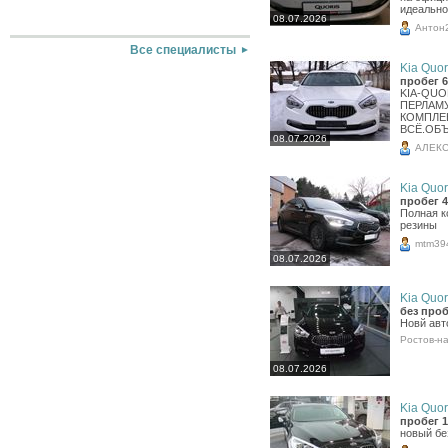
идеально
08.07.2026
Антон
Все специалисты
Kia Quori
пробег 6
KIA-QUO
ПЕРЛАМ
КОМПЛЕ
ВСЁ.ОБЪ
08.07.2026
АЛЕК
Kia Quori
пробег 4
Полная к
резины
mtm39
08.07.2026
Kia Quori
без проб
Новй авт
Ростов-н
08.07.2026
Kia Quori
пробег 1
новый бе