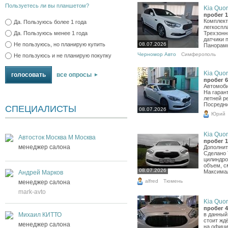
Пользуетесь ли вы планшетом?
Kia Quori
пробег 1
Комплект
Да. Пользуюсь более 1 года
легкоспл
Трехзонн
Да. Пользуюсь менее 1 года
датчики 
08.07.2026
Не пользуюсь, но планирую купить
Панорамн
Черномор Авто
Симферополь
Не пользуюсь и не планирую покупку
Kia Quori
все опросы
пробег 6
Автомоби
На гаран
летней р
Посредни
СПЕЦИАЛИСТЫ
08.07.2026
Юрий
Kia Quori
Автосток Москва М Москва
пробег 1
менеджер салона
Дополнит
Сделано 
цилиндро
объем, с
08.07.2026
Максимал
Андрей Марков
alfred
Тюмень
менеджер салона
mark-avto
Kia Quori
пробег 4
в данный
Михаил КИТТО
стоит жд
менеджер салона
на офици