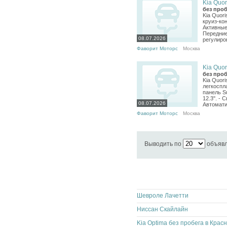
Kia Quori
без проб
Kia Quor
круиз-ко
Активные
Передние
08.07.2026
регулиров
Фаворит Моторс
Москва
Kia Quori
без проб
Kia Quor
легкоспл
панель S
12.3''. 
08.07.2026
Автомати
Фаворит Моторс
Москва
Выводить по
объяв
Шевроле Лачетти
Ниссан Скайлайн