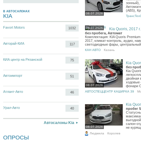
зонный),
Автомагн
(ABS), К
В АВТОСАЛОНАХ
08.07.2026
KIA
ТрансТех
Favort Motors
08.07.2026
1032
Kia Quoris, 2017 г.
без пробега, Автомат
Комплектация: KIA Quoris Premium 
2017, климат-контроль, аудио, нави
Авторай-КИА
117
светодиодные фары, центральный з
КАН АВТО
Казань
КИА центр на Рязанской
75
Kia Quori
без проб
Kia Quor
легкоспл
Автоимпорт
51
двойная 
ходовые 
08.07.2026
фонари C
АВТОСПЕЦЦЕНТР КАШИРКА 39
Мо
Атлант-Авто
46
Kia Quori
Урал-Авто
40
пробег 5
Статусны
максимал
выгодной
Автосалоны Kia
салон-от
08.07.2026
не курящ
Людмила
Королев
ОПРОСЫ