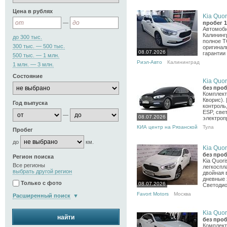
Цена в рублях
Kia Quori
—
пробег 1
Автомоби
Калининг
до 300 тыс.
полное Т
300 тыс. — 500 тыс.
оригинал
08.07.2026
гарантии
500 тыс. — 1 млн.
Риэл-Авто
Калининград
1 млн. — 3 млн.
Состояние
Kia Quori
без проб
Комплект
Кворис).
Год выпуска
контроль,
ESP, све
—
08.07.2026
электропр
КИА центр на Рязанской
Тула
Пробег
до
км.
Kia Quori
без проб
Регион поиска
Kia Quor
Все регионы
легкоспл
выбрать другой регион
двойная 
дневные 
Только с фото
08.07.2026
Светодио
Favort Motors
Москва
Расширенный поиск
Kia Quori
найти
без проб
Комплект