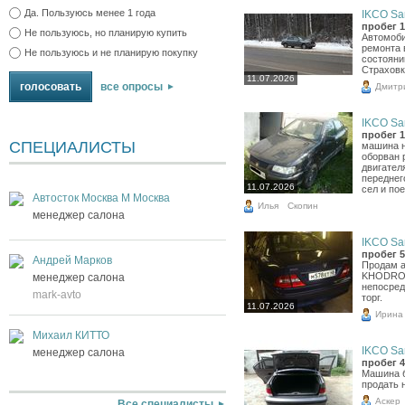
Да. Пользуюсь менее 1 года
IKCO Sa
пробег 1
Не пользуюсь, но планирую купить
Автомоби
ремонта 
Не пользуюсь и не планирую покупку
состояни
Страховк
11.07.2026
все опросы
Дмитр
IKCO Sa
пробег 1
СПЕЦИАЛИСТЫ
машина н
оборван 
двигател
переднег
11.07.2026
сел и пое
Автосток Москва М Москва
Илья
Скопин
менеджер салона
IKCO Sa
пробег 5
Андрей Марков
Продам а
KHODRO в
менеджер салона
непосред
mark-avto
торг.
11.07.2026
Ирина
Михаил КИТТО
IKCO Sa
менеджер салона
пробег 4
Машина б
продать 
Аскер
Все специалисты