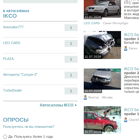
ПТС ориг
внешнем 
в моторе
В АВТОСАЛОНАХ
всех жид
IKCO
11.07.2026
Максимал
LEO CARS
Санкт-Петербург
Autosalon777
1
IKCO Sa
пробег 1
Битый пе
LEO CARS
1
Евген
11.07.2026
PLAZA
1
IKCO Sa
пробег 2
Автоцентр "Сатурн-2"
1
Двигател
перебира
ржавчины
серьезны
TurboDealer
11.07.2026
1
только це
Виктор
Москва
Автосалоны IKCO
IKCO Sa
пробег 1
ОПРОСЫ
Серге
Пользуетесь ли вы планшетом?
11.07.2026
Да. Пользуюсь более 1 года