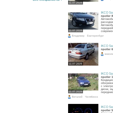
11.07.2026
IKCO Sa
пробег 8
Автомоби
расходни
Автомобил
передней
11.07.2026
современ
Владимир
Екатеринбург
IKCO Sa
пробег 6
макси
11.07.2026
IKCO Sa
пробег 1
Кондицио
обогрево
с электр
диски, з
11.07.2026
передние 
Виталий
Челябинск
IKCO Sa
пробег 5