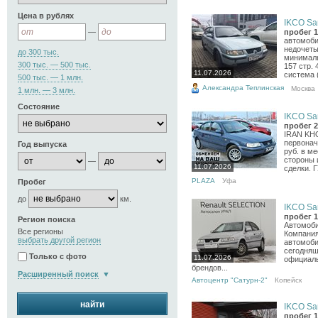
Цена в рублях
IKCO Sa
—
пробег 1
автомоби
недочеты
до 300 тыс.
минималь
300 тыс. — 500 тыс.
157 стр.
11.07.2026
система (
500 тыс. — 1 млн.
Александра Теплинская
Москва
1 млн. — 3 млн.
Состояние
IKCO Sa
пробег 2
IRAN KH
первонач
Год выпуска
руб. в м
стороны 
—
11.07.2026
сделки. 
PLAZA
Уфа
Пробег
до
км.
IKCO Sa
пробег 1
Регион поиска
Автомоби
Все регионы
Компания
выбрать другой регион
автомоби
сегодняш
Только с фото
11.07.2026
официал
брендов...
Расширенный поиск
Автоцентр "Сатурн-2"
Копейск
найти
IKCO Sa
пробег 1