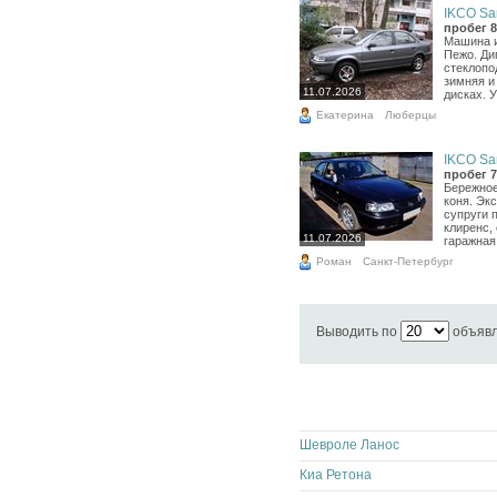
IKCO Sa
пробег 8
Машина и
Пежо. Ди
стеклопо
зимняя и
11.07.2026
дисках. 
Екатерина
Люберцы
IKCO Sa
пробег 7
Бережное
коня. Эк
супруги 
клиренс,
11.07.2026
гаражная
Роман
Санкт-Петербург
Выводить по
объяв
Шевроле Ланос
Киа Ретона