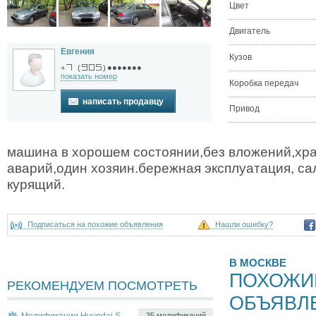
Цвет
Двигатель
Евгения
Кузов
●●●●●●●
+
(
)
показать номер
Коробка передач
написать продавцу
Привод
машина в хорошем состоянии,без вложений,хр
аварий,один хозяин.бeрежнaя эксплуатация, сa
курящий.
Подписаться на похожие объявления
Нашли ошибку?
В МОСКВЕ
ПОХОЖИ
РЕКОМЕНДУЕМ ПОСМОТРЕТЬ
ОБЪЯВЛ
Модификации Hyundai Sonata
35 модификаций