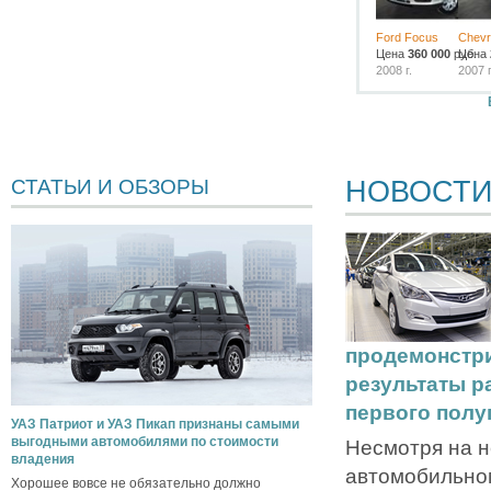
Ford Focus
Chevro
Цена
360 000
руб.
Цена
2008 г.
2007 г
НОВОСТ
СТАТЬИ И ОБЗОРЫ
продемонстр
результаты р
первого полу
УАЗ Патриот и УАЗ Пикап признаны самыми
выгодными автомобилями по стоимости
Несмотря на н
владения
автомобильном
Хорошее вовсе не обязательно должно