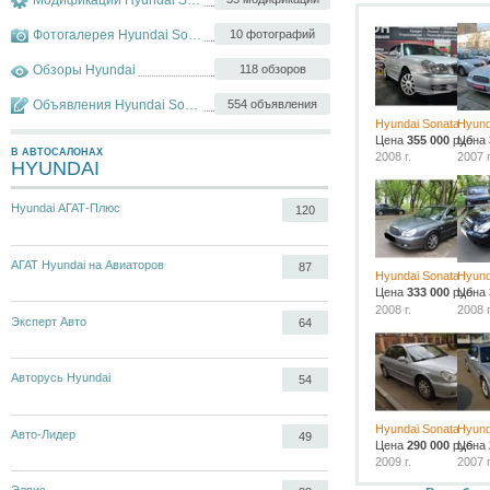
Фотогалерея Hyundai Sonata
10 фотографий
Обзоры Hyundai
118 обзоров
Объявления Hyundai Sonata
554 объявления
Hyundai Sonata
Hyund
Цена
355 000
руб.
Цена
В АВТОСАЛОНАХ
2008 г.
2007 г
HYUNDAI
Hyundai АГАТ-Плюс
120
АГАТ Hyundai на Авиаторов
87
Hyundai Sonata
Hyund
Цена
333 000
руб.
Цена
2008 г.
2008 г
Эксперт Авто
64
Авторусь Hyundai
54
Hyundai Sonata
Hyund
Авто-Лидер
49
Цена
290 000
руб.
Цена
2009 г.
2007 г