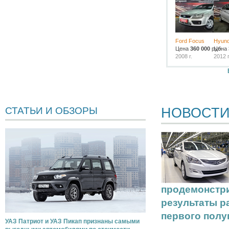
Ford Focus
Hyund
Цена
360 000
руб.
Цена
2008 г.
2012 г
НОВОСТ
СТАТЬИ И ОБЗОРЫ
продемонстр
результаты р
первого полу
УАЗ Патриот и УАЗ Пикап признаны самыми