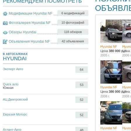
РЕКОМЕНДУЕМ ПОСМОТРЕТЬ
ОБЪЯВЛ
Модификации Hyundai NF
6 модификаций
Фотогалерея Hyundai NF
10 фотографий
Обзоры Hyundai
118 обзоров
Объявления Hyundai NF
42 объявления
Hyundai NF
Hyund
Цена
380 000
руб.
Цена
В АВТОСАЛОНАХ
2005 г.
2006 г
HYUNDAI
Эксперт Авто
64
Quick avto
53
Hyundai NF
Hyund
Южная
Цена
386 000
руб.
Цена
2008 г.
2008 г
АЦ Дмитровский
52
Евразия Моторс
52
Hyundai NF
Hyund
Атлант-Авто
48