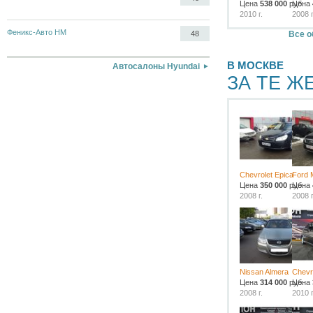
Цена
538 000
руб.
Цена
2010 г.
2008 г
Феникс-Авто НМ
Все о
48
В МОСКВЕ
Автосалоны Hyundai
ЗА ТЕ Ж
Chevrolet Epica
Ford 
Цена
350 000
руб.
Цена
2008 г.
2008 г
Nissan Almera
Chevro
Цена
314 000
руб.
Цена
2008 г.
2010 г