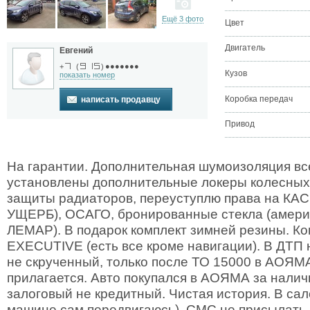
Ещё 3 фото
Цвет
Двигатель
Евгений
●●●●●●●
+
(
)
Кузов
показать номер
Коробка передач
написать продавцу
Привод
На гарантии. Дополнительная шумоизоляция вс
установлены дополнительные локеры колесных
защиты радиаторов, переуступлю права на КАС
УЩЕРБ), ОСАГО, бронированные стекла (амери
ЛЕМАР). В подарок комплект зимней резины. К
EXECUTIVE (есть все кроме навигации). В ДТП 
не скрученный, только после ТО 15000 в АОЯМА
прилагается. Авто покупался в АОЯМА за налич
залоговый не кредитный. Чистая история. В сал
машине сам передвигаюсь), СМС не присылать.