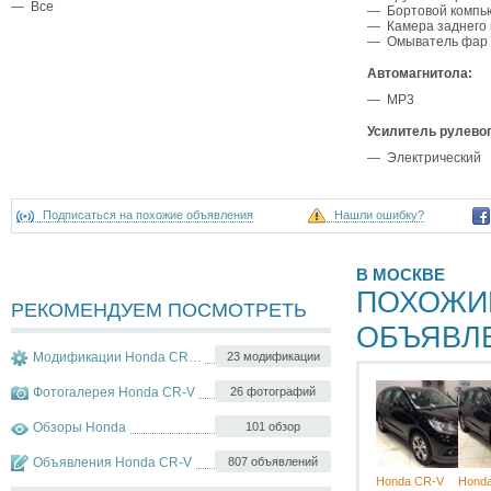
— Все
— Бортовой компь
— Камера заднего 
— Омыватель фар
Автомагнитола:
— MP3
Усилитель рулево
— Электрический
Подписаться на похожие объявления
Нашли ошибку?
В МОСКВЕ
ПОХОЖИ
РЕКОМЕНДУЕМ ПОСМОТРЕТЬ
ОБЪЯВЛ
Модификации Honda CR-V
23 модификации
Фотогалерея Honda CR-V
26 фотографий
Обзоры Honda
101 обзор
Объявления Honda CR-V
807 объявлений
Honda CR-V
Hond