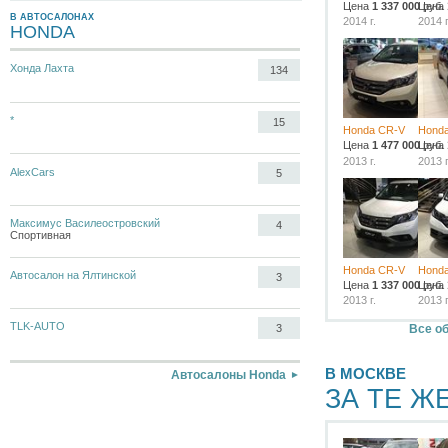
Цена
1 337 000
Цена
руб.
В АВТОСАЛОНАХ
2014 г.
2014 г
HONDA
Хонда Лахта
134
*
15
Honda CR-V
Hond
Цена
1 477 000
Цена
руб.
2013 г.
2013 г
AlexCars
5
Максимус Василеостровский
4
Спортивная
Honda CR-V
Hond
Автосалон на Ялтинской
3
Цена
1 337 000
Цена
руб.
2013 г.
2013 г
TLK-AUTO
Все о
3
В МОСКВЕ
Автосалоны Honda
ЗА ТЕ Ж