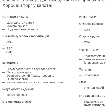
Хороший торг у капота!
БЕЗОПАСНОСТЬ
ИНТЕРЬЕР
— Центральный замок
Отделка салона:
— Иммобилайзер
— Подушки безопасности: 8
— кожа
Система курсовой стабилизации:
Отделка руля:
— ABS
— кожа
— ESP
— EBD
ЭКСТЕРЬЕР
— ASR
— EBA
— Противотуманн
— Легкосплавные 
— Тонированные с
КОМФОРТ
— Регулировка руля: в двух плоскостях
Тип фар:
— Пакет курильщика
— Галогенные
— Обогрев сидений: Только передние
— Обогрев зеркал
Люк:
— Климатическая система: климат-контроль
— Электрический
Регулировка сидений:
— электропривод
ВСПОМОГАТЕЛЬ
Стеклоподъемники:
— Видеосистема
— Круиз-контроль