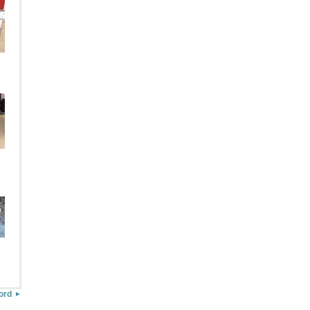
.
.
ord