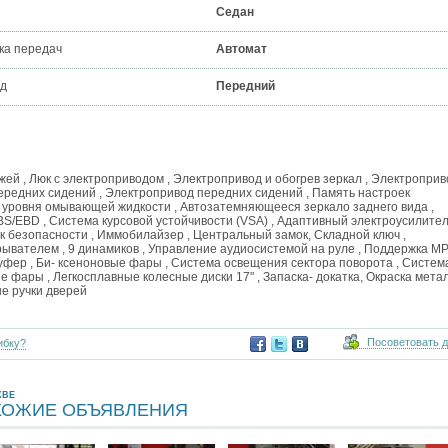
Седан
ка передач
Автомат
д
Передний
ожей , Люк с электроприводом , Электропривод и обогрев зеркал , Электроприв
ередних сидений , Электропривод передних сидений , Память настроек
чик уровня омывающей жидкости , Автозатемняющееся зеркало заднего вида ,
 ABS/EBD , Система курсовой устойчивости (VSA) , Адаптивный электроусилите
к безопасности , Иммобилайзер , Центральный замок, Складной ключ ,
грывателем , 9 динамиков , Управление аудиосистемой на руле , Поддержка MP
вуфер , Би- ксеноновые фары , Система освещения сектора поворота , Систем
 фары , Легкосплавные колесные диски 17" , Запаска- докатка, Окраска метал
ые ручки дверей
Посоветовать 
ибку?
КВЕ
ХОЖИЕ ОБЪЯВЛЕНИЯ