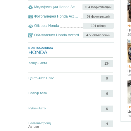
Модификации Honda Accord
104 модификации
Фотогалерея Honda Accord
59 фотографий
Обзоры Honda
101 обзор
Ho
Ц
20
Объявления Honda Accord
477 объявлений
В АВТОСАЛОНАХ
HONDA
Хонда Лахта
134
Ho
Ц
20
Центр Авто Плюс
9
Ролюф Авто
6
Ho
Рубин-Авто
5
Ц
20
Балтавтотрейд
4
Автово