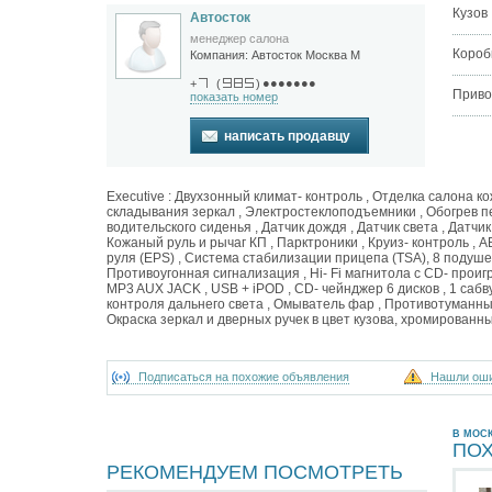
Кузов
Автосток
менеджер салона
Короб
Компания:
Автосток Москва М
●●●●●●●
+
(
)
Приво
показать номер
написать продавцу
Executive : Двухзонный климат- контроль , Отделка салона к
складывания зеркал , Электростеклоподъемники , Обогрев п
водительского сиденья , Датчик дождя , Датчик света , Дат
Кожаный руль и рычаг КП , Парктроники , Круиз- контроль ,
руля (EPS) , Система стабилизации прицепа (TSA), 8 подуше
Противоугонная сигнализация , Hi- Fi магнитола с CD- прои
MP3 AUX JACK , USB + iPOD , CD- чейнджер 6 дисков , 1 саб
контроля дальнего света , Омыватель фар , Противотуманные
Окраска зеркал и дверных ручек в цвет кузова, хромированн
Подписаться на похожие объявления
Нашли ош
В МОС
ПО
РЕКОМЕНДУЕМ ПОСМОТРЕТЬ