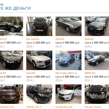
КВЕ
ТЕ ЖЕ ДЕНЬГИ
finiti M
Kia Optima
Audi A6
Audi A6
ена
1 300 000
руб.
Цена
1 229 900
руб.
Цена
1 400 000
руб.
Цена
1 400 000
руб
12 г.
2015 г.
2014 г.
2014 г.
di A6
Audi A6
Mercedes-Benz E...
BMW 5er
ена
1 500 000
руб.
Цена
1 500 000
руб.
Цена
1 250 000
руб.
Цена
1 310 000
руб
14 г.
2014 г.
2011 г.
2011 г.
nda Accord
Honda CR-V
Honda Accord
Nissan Teana