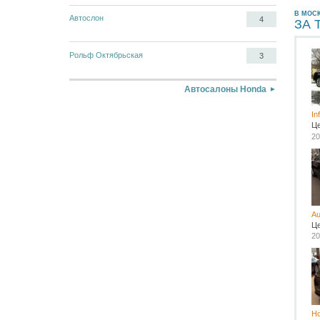
В МОС
Автослон
4
ЗА 
Рольф Октябрьская
3
Автосалоны Honda
In
Ц
20
Au
Ц
20
Ho