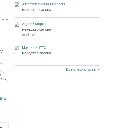
Автосток Москва М Москва
менеджер салона
Андрей Марков
менеджер салона
mark-avto
Михаил КИТТО
од
менеджер салона
ль
Все специалисты
3 ,
а
лик ,
другу