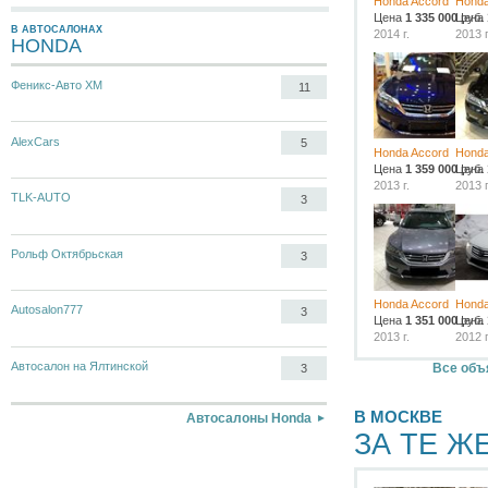
Honda Accord
Honda
Цена
1 335 000
Цена
руб.
В АВТОСАЛОНАХ
2014 г.
2013 г
HONDA
Феникс-Авто ХМ
11
AlexCars
5
Honda Accord
Honda
Цена
1 359 000
Цена
руб.
2013 г.
2013 г
TLK-AUTO
3
Рольф Октябрьская
3
Honda Accord
Honda
Autosalon777
3
Цена
1 351 000
Цена
руб.
2013 г.
2012 г
Автосалон на Ялтинской
Все объ
3
В МОСКВЕ
Автосалоны Honda
ЗА ТЕ Ж