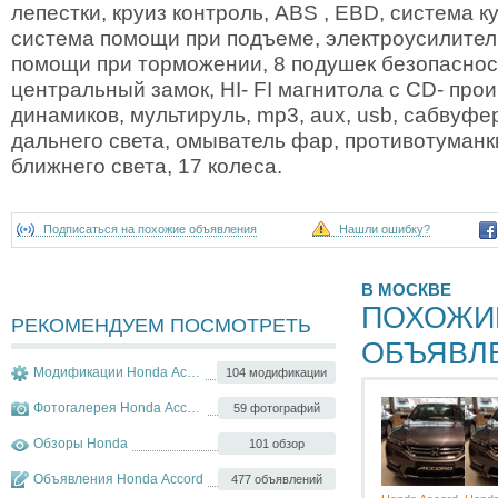
лепестки, круиз контроль, ABS , EBD, система к
система помощи при подъеме, электроусилител
помощи при торможении, 8 подушек безопаснос
центральный замок, HI- FI магнитола с CD- про
динамиков, мультируль, mp3, aux, usb, сабвуфе
дальнего света, омыватель фар, противотуман
ближнего света, 17 колеса.
Подписаться на похожие объявления
Нашли ошибку?
В МОСКВЕ
ПОХОЖИ
РЕКОМЕНДУЕМ ПОСМОТРЕТЬ
ОБЪЯВЛ
Модификации Honda Accord
104 модификации
Фотогалерея Honda Accord
59 фотографий
Обзоры Honda
101 обзор
Объявления Honda Accord
477 объявлений