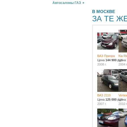
Автосалоны ГАЗ
В МОСКВЕ
ЗА ТЕ Ж
ВАЗ Приора
Kia Ri
Цена
144 900
руб.
Цена
2008 г.
2004 г
ВАЗ 2110
Vorte
Цена
125 000
руб.
Цена
2007 г.
2010 г