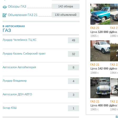
Обзоры ГАЗ
142 обзора
Объявления ГАЗ 21
130 объявлений
В АВТОСАЛОНАХ
ГАЗ 21
ГАЗ 2
ГАЗ
Цена
120 000
руб.
Цена
1965 г.
1980 г
Луидор Челябинск ТЦ КС
49
Луидор Казань Сибирский тракт
32
ГАЗ 21
ГАЗ 2
Автосалон АвтоИмперия
8
Цена
142 000
руб.
Цена
1988 г.
1964 г
Луидор Владимир
4
Автосалон ДЕН-АВТО
3
ГАЗ 21
ГАЗ 2
Цена
400 000
руб.
Цена
Scrap ЮШ
1
1965 г.
1960 г
В