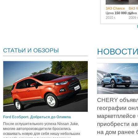
ЗАЗ Chance
ВАЗ К
Цена
150 000
руб.
Цена
2010 г.
2009 г
НОВОСТ
СТАТЬИ И ОБЗОРЫ
CHERY объявл
географии он
маркетплейсе
Ford EcoSport. Добраться до Олимпа
приобрести ав
После оглушительного успеха Nissan Juke,
многие автопроизводители бросились
на дом ранее 
осваивать новую для себя нишу небольших