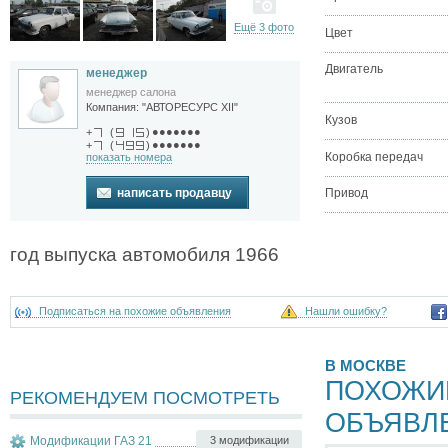
Ещё 3 фото
Цвет
Двигатель
менеджер
менеджер салона
Компания:
"АВТОРЕСУРС XII"
Кузов
●●●●●●●
+
(
)
●●●●●●●
+
(
)
Коробка передач
показать номера
Привод
написать продавцу
год выпуска автомобиля 1966
Подписаться на похожие объявления
Нашли ошибку?
В МОСКВЕ
ПОХОЖИ
РЕКОМЕНДУЕМ ПОСМОТРЕТЬ
ОБЪЯВЛ
Модификации ГАЗ 21
3 модификации