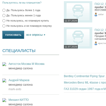
Пользуетесь ли вы планшетом?
ГАЗ 12, 
пробег 1
89372988
Да. Пользуюсь более 1 года
aidar
Да. Пользуюсь менее 1 года
Не пользуюсь, но планирую купить
11.07.2026
Не пользуюсь и не планирую покупку
ГАЗ 12, 
пробег 9
все опросы
Продаю В
сигнализ
кристи
11.07.2026
СПЕЦИАЛИСТЫ
Автосток Москва М Москва
менеджер салона
Bentley Co
Андрей Марков
менеджер салона
ГА
mark-avto
Михаил КИТТО
менеджер салона