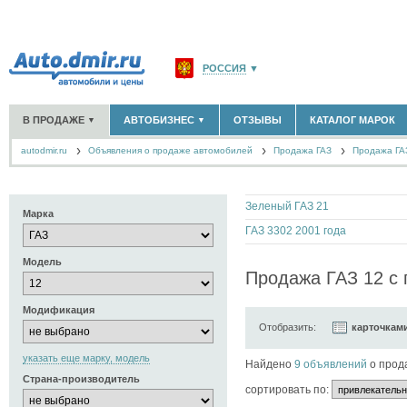
РОССИЯ
▼
МОСКВА И ОБЛАСТЬ
(58183)
В ПРОДАЖЕ
АВТОБИЗНЕС
ОТЗЫВЫ
КАТАЛОГ МАРОК
▼
▼
САНКТ-ПЕТЕРБУРГ И ОБЛАСТЬ
(14298)
autodmir.ru
Объявления о продаже автомобилей
КРАСНОДАРСКИЙ КРАЙ
Продажа ГАЗ
(5619)
Продажа ГА
НОВЫЕ АВТОМОБИЛИ
ОФИЦИАЛЬНЫЕ ДИЛЕРЫ
(30122)
(1347)
АВТОМОБИЛИ С ПРОБЕГОМ
АВТОСАЛОНЫ
(111643)
(4191)
КРЫМ РЕСПУБЛИКА
(412)
АВТОСЕРВИСЫ
(1118)
+
РАЗМЕСТИТЬ ОБЪЯВЛЕНИЕ
СЕВАСТОПОЛЬ
(11)
Зеленый ГАЗ 21
ГРУЗОПЕРЕВОЗКИ
(128)
Марка
ТАКСИ
(278)
ГАЗ 3302 2001 года
СПИСОК ВСЕХ РЕГИОНОВ
ЗАПЧАСТИ
(848)
Модель
ЗАПРАВКИ
(1737)
Продажа ГАЗ 12 с 
АРЕНДА
(190)
+
ДОБАВИТЬ КОМПАНИЮ
Модификация
Отобразить:
карточкам
СПЕЦИАЛИСТЫ
(890)
указать еще марку, модель
Найдено
9 объявлений
о прод
Страна-производитель
cортировать по: