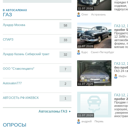
порядке 
ходовая,
11.07.2026
гидроусил
В АВТОСАЛОНАХ
ГАЗ
Олег
Астрахань
Луидор Москва
58
ГАЗ 12, 
пробег 5
Продаетс
12 ЗИМ с
СПАРЗ
автомоби
33
формы, п
11.07.2026
мягкие по
Бурс
Санкт-Петербург
Луидор Казань Сибирский тракт
32
ГАЗ 12, 
без проб
ООО "Ставспецавто"
7
ГАЗ 24 г.
Ив@н
Autosalon777
2
11.07.2026
ГАЗ 12, 
АВТОСЕТЬ РФ ИЖЕВСК
1
пробег 2
Продам г
инжектор,
хорошее,
Автосалоны ГАЗ
.умеренн
11.07.2026
иностран
андрей
Пермь
ОПРОСЫ