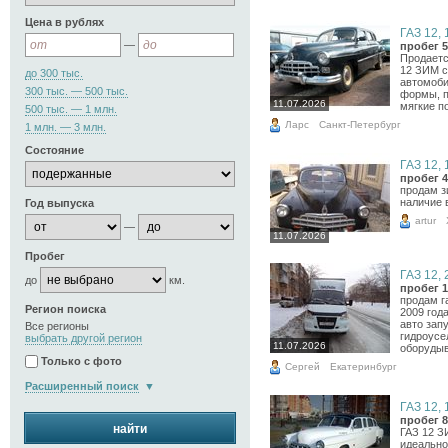
Цена в рублях
ГАЗ 12, 
—
пробег 5
Продаетс
12 ЗИМ с
до 300 тыс.
автомоби
300 тыс. — 500 тыс.
формы, п
11.07.2026
мягкие по
500 тыс. — 1 млн.
Ларс
Санкт-Петербург
1 млн. — 3 млн.
Состояние
ГАЗ 12, 
пробег 4
продам з
наличие 
Год выпуска
artur
—
11.07.2026
Пробег
ГАЗ 12, 
до
км.
пробег 1
продам г
Регион поиска
2009 год
авто зап
Все регионы
гидроусе
выбрать другой регион
11.07.2026
оборудыв
Только с фото
Сергей
Екатеринбург
Расширенный поиск
ГАЗ 12, 
пробег 8
найти
ГАЗ 12 З
идеально