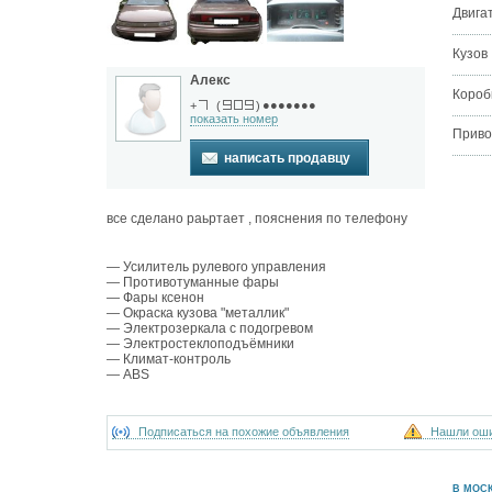
Двига
Кузов
Алекс
Короб
●●●●●●●
+
(
)
показать номер
Приво
написать продавцу
все сделано раьртает , пояснения по телефону
— Усилитель рулевого управления
— Противотуманные фары
— Фары ксенон
— Окраска кузова "металлик"
— Электрозеркала с подогревом
— Электростеклоподъёмники
— Климат-контроль
— ABS
Подписаться на похожие объявления
Нашли ош
В МОС