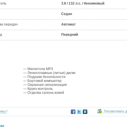
тель
3.8 / 132 л.с. / бензиновый
Седан
ка передач
Автомат
д
Передний
— Магнитола MP3
— Легкосплавные (литые) диски
— Подушки безопасности
— Бортовой компьютер
— Охранная сигнализация
— Круиз-контроль
— Отделка салона кожей
Посоветовать 
ибку?
КВЕ