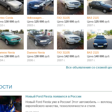
rtex Corda
Volkswagen...
ГАЗ 31105
ВАЗ 2115
ена
130 000
руб.
Цена
125 000
руб.
Цена
120 000
руб.
Цена
125 000
руб.
10 г.
2003 г.
2007 г.
2007 г.
aewoo Nexia
Daewoo Nexia
ГАЗ 31105
ВАЗ 2115
ена
138 000
руб.
Цена
130 000
руб.
Цена
142 000
руб.
Цена
140 000
руб.
04 г.
2006 г.
2007 г.
2007 г.
Все объявления со схожей це
ОСТИ
Новый Ford Fiesta появился в России
Новый Ford Fiesta уже в России! Этот автомобиль — вопло
европейского качества, технологичности и стиля.