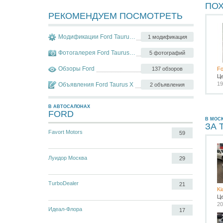
ПО
РЕКОМЕНДУЕМ ПОСМОТРЕТЬ
Модификации Ford Taurus X
1 модификация
Фотогалерея Ford Taurus X
5 фотографий
Обзоры Ford
137 обзоров
Fo
Ц
19
Объявления Ford Taurus X
2 объявления
В АВТОСАЛОНАХ
FORD
В МОС
ЗА 
Favort Motors
59
Луидор Москва
29
TurboDealer
21
Ki
Ц
20
Идеал-Флора
17