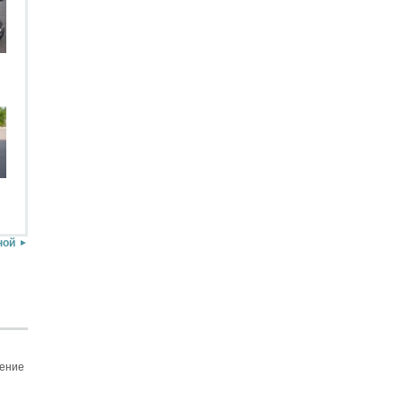
ной
щение