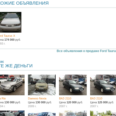
ХОЖИЕ ОБЪЯВЛЕНИЯ
rd Taurus X
ена
174 000
руб.
93 г.
Все объявления о продаже Ford Tauru
КВЕ
ТЕ ЖЕ ДЕНЬГИ
a Rio
Daewoo Nexia
ВАЗ 2110
ВАЗ 2110
ена
130 000
руб.
Цена
130 000
руб.
Цена
120 000
руб.
Цена
125 000
руб.
04 г.
2009 г.
2007 г.
2007 г.