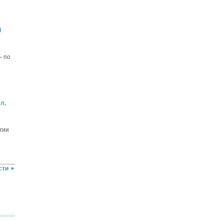
d
– по
л,
гии
сти