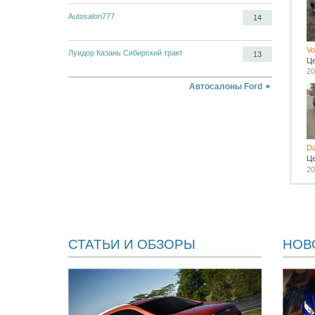
Autosalon777
14
Vo
Луидор Казань Сибирский тракт
13
Ц
20
Автосалоны Ford
D
Ц
20
СТАТЬИ И ОБЗОРЫ
НОВ