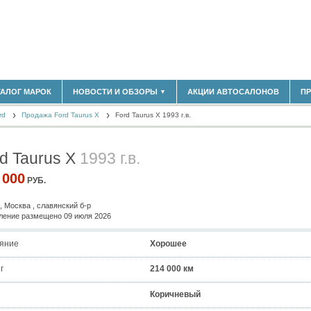
183)
ТАЛОГ МАРОК
НОВОСТИ И ОБЗОРЫ
АКЦИИ АВТОСАЛОНОВ
П
▼
БЛАСТЬ
(14298)
rd
(5619)
Продажа Ford Taurus X
Ford Taurus X 1993 г.в.
НОВОСТИ РЫНКА
ОБЗОРЫ НОВИНОК
)
ЭКСПЕРТНОЕ МНЕНИЕ
d Taurus X
1993 г.в.
МАТЕРИАЛЫ ПАРТНЕРОВ
ВЫСТАВКИ И АВТОСАЛОНЫ
 000
РУБ.
В
, Москва , славянский б-р
ение размещено 09 июля 2026
яние
Хорошее
г
214 000 км
Коричневый