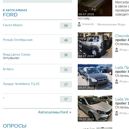
Mercede
в связи 
провери
В АВТОСАЛОНАХ
FORD
заводит
09.07.2026
потому...
Алексей.
Минеральные Воды
Favort Motors
59
Chevrole
Рольф Октябрьская
пробег 
49
Отличны
Игорь
Форд Центр Север
35
09.07.2026
Алтуфьево
Lada Пр
М-Авто
21
пробег 
Отличны
Игорь
Луидор Челябинск ТЦ КС
17
09.07.2026
*
Lada Ves
17
пробег 
Отличны
Автосалоны Ford
Игорь
09.07.2026
ОПРОСЫ