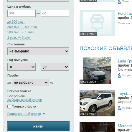
Тамар
Цена в рублях
Ford Tau
—
пробег 
до 300 тыс.
Ставропо
300 тыс. — 500 тыс.
500 тыс. — 1 млн.
09.07.2026
1 млн. — 3 млн.
Состояние
ПОХОЖИЕ ОБЪЯВЛ
Год выпуска
Lada Гра
пробег 
—
Отличн
Игорь
Пробег
09.07.2026
до
км.
Регион поиска
Toyota L
Все регионы
пробег 
выбрать другой регион
Хороши
Только с фото
Игорь
Расширенный поиск
09.07.2026
Mercede
найти
пробег 