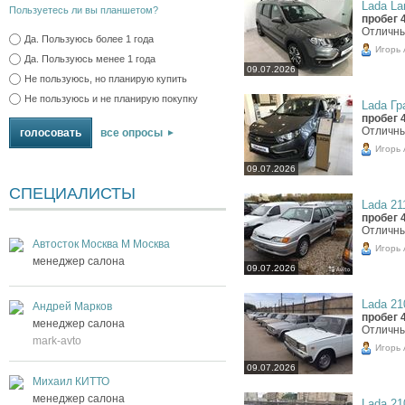
Lada Lar
Пользуетесь ли вы планшетом?
пробег 
Отличны
Да. Пользуюсь более 1 года
Игорь
Да. Пользуюсь менее 1 года
09.07.2026
Не пользуюсь, но планирую купить
Не пользуюсь и не планирую покупку
Lada Гра
пробег 
Отличны
все опросы
Игорь
09.07.2026
СПЕЦИАЛИСТЫ
Lada 211
пробег 
Отличны
Автосток Москва М Москва
Игорь
менеджер салона
09.07.2026
Lada 210
Андрей Марков
пробег 
менеджер салона
Отличны
mark-avto
Игорь
09.07.2026
Михаил КИТТО
менеджер салона
Lada 210