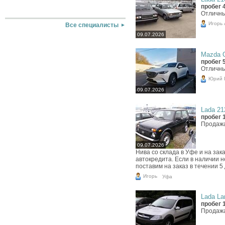
пробег 
Отличны
Игорь
Все специалисты
09.07.2026
Mazda C
пробег 
Отличны
Юрий 
09.07.2026
Lada 212
пробег 
Продажа
09.07.2026
Нива со склада в Уфе и на за
автокредита. Если в наличии 
поставим на заказ в течении 5
Игорь
Уфа
Lada Lar
пробег 
Продажа