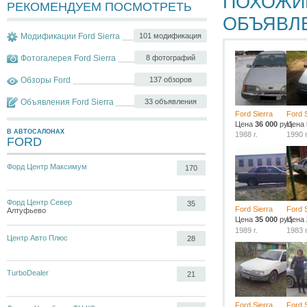
ПОХОЖИ
РЕКОМЕНДУЕМ ПОСМОТРЕТЬ
ОБЪЯВЛ
Модификации Ford Sierra
101 модификация
Фотогалерея Ford Sierra
8 фотографий
Обзоры Ford
137 обзоров
Объявления Ford Sierra
33 объявления
Ford Sierra
Ford S
Цена
36 000
руб.
Цена
В АВТОСАЛОНАХ
1988 г.
1990 г
FORD
Форд Центр Максимум
170
Форд Центр Север
35
Ford Sierra
Ford S
Алтуфьево
Цена
35 000
руб.
Цена
1989 г.
1983 г
Центр Авто Плюс
28
TurboDealer
21
Ford Sierra
Ford S