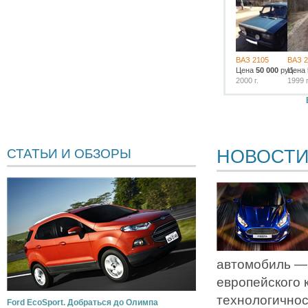
ВАЗ 2105
ВАЗ 2
Цена
50 000
руб.
Цена
2000 г.
1999 г
НОВОСТ
СТАТЬИ И ОБЗОРЫ
автомобиль —
европейского 
технологичнос
Ford EcoSport. Добраться до Олимпа