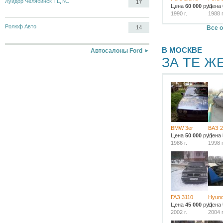
Луидор Челябинск ТЦ КС
17
Цена
60 000
руб.
Цена
1990 г.
1988 г
Ролюф Авто
Все о
14
В МОСКВЕ
Автосалоны Ford
ЗА ТЕ Ж
BMW 3er
ВАЗ 2
Цена
50 000
руб.
Цена
1986 г.
1998 г
ГАЗ 3110
Hyund
Цена
45 000
руб.
Цена
2002 г.
2004 г