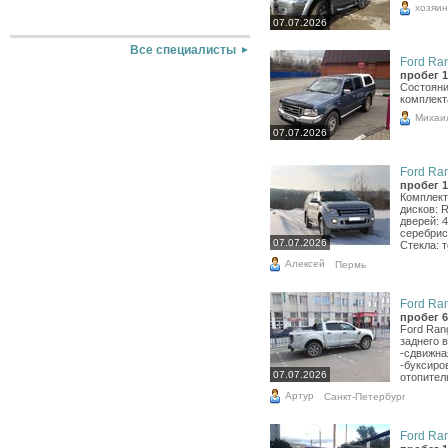
хозяин
07.07.2026
Все специалисты
Ford Ran
пробег 1
Состояни
комплект
Михаи
07.07.2026
Ford Ran
пробег 1
Комплект
дисков: 
дверей: 4
серебрис
07.07.2026
Стекла: 
Алексей
Пермь
Ford Ran
пробег 6
Ford Ran
заднего 
-сдвижна
-буксиро
07.07.2026
отопител
Артур
Санкт-Петербург
Ford Ran