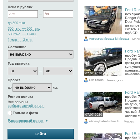
Цена в рублях
Ford Ran
—
без проб
Ranger S
Door Pic
до 300 тыс.
штампова
300 тыс. — 500 тыс.
системы 
07.07.2026
mp3 CD -
500 тыс. — 1 млн.
Автосток Москва М Москва
Моск
1 млн. — 3 млн.
Состояние
Ford Ran
пробег 1
Продам Ф
цвета,ес
Год выпуска
кунг,уси
гранаты,
—
07.07.2026
накаливан
Светлана
Пробег
Геленджик
до
км.
Ford Ran
Регион поиска
пробег 7
Продам а
Все регионы
на дачу, 
выбрать другой регион
собствен
чистый. 
Только с фото
07.07.2026
данный м
Расширенный поиск
eleferiybabahinfmailru
Москва
Ford Ran
найти
пробег 1