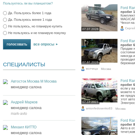
Пользуетесь ли вы планшетом?
Ford Ran
пробег 1
Да. Пользуюсь более 1 года
Комплект
MAGICAR 
Да. Пользуюсь менее 1 года
Чехол на 
Не пользуюсь, но планирую купить
Серге
07.07.2026
Не пользуюсь и не планирую покупку
Ford Ran
все опросы
пробег 6
Продам н
состояни
никогда и
проводил
07.07.2026
бережная
СПЕЦИАЛИСТЫ
волчица
Москва
Ford Ran
Автосток Москва М Москва
пробег 6
менеджер салона
если у ва
можете п
же предл
этот авт
Андрей Марков
07.07.2026
Электрос
менеджер салона
antonfedosenko83
Москва
mark-avto
Ford Ran
пробег 8
Михаил КИТТО
Авто в о
течет,ко
менеджер салона