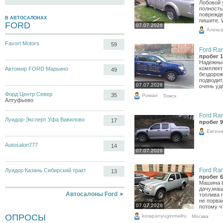
Лобовой 
полность
поврежде
В АВТОСАЛОНАХ
пишите. W
FORD
07.07.2026
Алекс
Favort Motors
59
Ford Ran
пробег 1
Надежны
комплект
Автомир FORD Марьино
49
бездорож
подводит
07.07.2026
очень уд
Форд Центр Север
35
Роман
Томск
Алтуфьево
Ford Ran
Луидор-Эксперт Уфа Вавилово
17
пробег 9
Евген
Autosalon777
14
07.07.2026
Ford Ran
Луидор Казань Сибирский тракт
13
пробег 6
Машина в
дачу,маш
Автосалоны Ford
топлива 
не порва
07.07.2026
потому ч
ОПРОСЫ
korapanyuginmailru
Москва