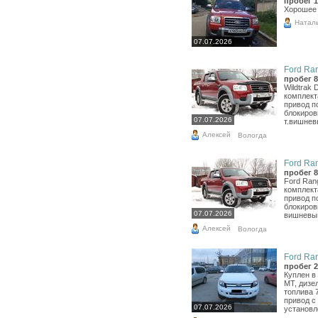
пробег 1
Хорошее 
Натал
07.07.2026
Ford Ran
пробег 8
Wildtrak
комплекта
привод п
блокиров
07.07.2026
т.вишнев
Алексей
Вологда
Ford Ran
пробег 8
Ford Ran
комплекта
привод п
блокиров
07.07.2026
вишневый
Алексей
Вологда
Ford Ran
пробег 2
Куплен в 
МТ, дизе
топлива 
привод с
07.07.2026
установл