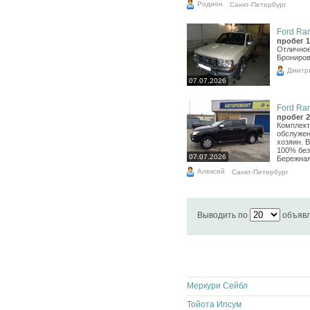
Родион
Санкт-Петербург
Ford Ran
пробег 1
Отличное
Брониров
Дмитр
07.07.2026
Ford Ran
пробег 2
Комплект
обслужен
хозяин. 
100% без
07.07.2026
Бережная 
Алексей
Санкт-Петербург
Выводить по
объяв
Меркури Сейбл
Тойота Ипсум