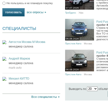
с пробег
Не пользуюсь и не планирую покупку
Автомоби
07.07.2026
производ
все опросы
Трейдинс
Уфа
Ford Fus
пробег 8
СПЕЦИАЛИСТЫ
Страна п
части на
Все ТО п
комплект
06.08.2026
диагност
Автосток Москва М Москва
Престиж-Авто
Москва
менеджер салона
Ford Fus
пробег 8
Андрей Марков
Страна п
отличном
менеджер салона
ухоженны
регламен
mark-avto
06.08.2026
момент а
Престиж-Авто
Москва
Михаил КИТТО
менеджер салона
Выводить по
объяв
Все специалисты