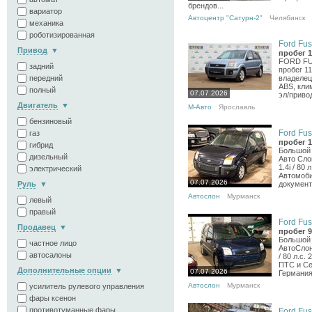
брендов...
вариатор
Автоцентр "Сатурн-2"
Челябинск
механика
роботизированная
Ford Fus
Привод
пробег 1
FORD FUSI
задний
пробег 1
передний
владелец
ABS, кли
полный
07.07.2026
эл/привод
Двигатель
М-Авто
Ярославль
бензиновый
Ford Fus
газ
пробег 1
гибрид
Большой 
дизельный
Авто Сло
1.4i / 80 
электрический
Автомоби
07.07.2026
Руль
документы
Автослон
Мурманск
левый
правый
Ford Fus
Продавец
пробег 9
Большой 
частное лицо
АвтоСлон
автосалоны
/ 80 л.с.
ПТС и Се
Дополнительные опции
07.07.2026
Германия.
Автослон
Мурманск
усилитель рулевого управления
фары ксенон
противотуманные фары
Ford Fus