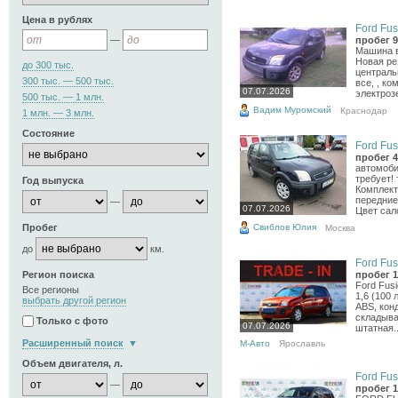
Цена в рублях
Ford Fus
—
пробег 9
Машина в
Новая ре
до 300 тыс.
централь
300 тыс. — 500 тыс.
все, , к
07.07.2026
электроз
500 тыс. — 1 млн.
Вадим Муромский
Краснодар
1 млн. — 3 млн.
Состояние
Ford Fus
пробег 4
автомоби
требует! 
Год выпуска
Комплект
передние
—
07.07.2026
Цвет сал
Свиблов Юлия
Пробег
Москва
до
км.
Ford Fus
Регион поиска
пробег 1
Ford Fusi
Все регионы
1,6 (100 
выбрать другой регион
ABS, конд
складыва
Только с фото
07.07.2026
штатная..
Расширенный поиск
М-Авто
Ярославль
Объем двигателя, л.
Ford Fus
—
пробег 1