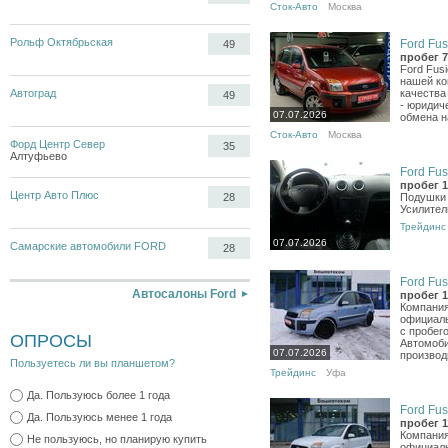
Сток-Авто
Москва
Рольф Октябрьская
Ford Fus
49
пробег 7
Ford Fus
нашей ко
Автоград
качества
49
- юридич
07.07.2026
обмена н
Сток-Авто
Москва
Форд Центр Север
35
Алтуфьево
Ford Fus
пробег 1
Центр Авто Плюс
28
Подушки 
Усилител
Трейдинс
07.07.2026
Самарские автомобили FORD
28
Ford Fus
Автосалоны Ford
пробег 1
Компания
официаль
с пробег
ОПРОСЫ
Автомоби
07.07.2026
производ
Пользуетесь ли вы планшетом?
Трейдинс
Уфа
Да. Пользуюсь более 1 года
Ford Fus
Да. Пользуюсь менее 1 года
пробег 1
Компания
Не пользуюсь, но планирую купить
официаль