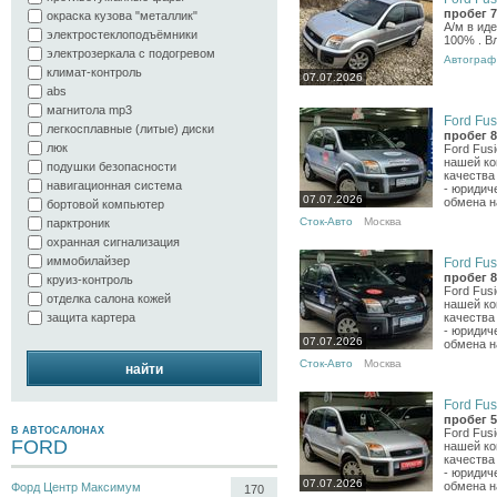
пробег 7
окраска кузова "металлик"
А/м в иде
электростеклоподъёмники
100% . В
электрозеркала с подогревом
Автограф
климат-контроль
07.07.2026
abs
магнитола mp3
Ford Fus
легкосплавные (литые) диски
пробег 8
люк
Ford Fus
нашей ко
подушки безопасности
качества
навигационная система
- юридич
07.07.2026
обмена н
бортовой компьютер
Сток-Авто
Москва
парктроник
охранная сигнализация
иммобилайзер
Ford Fus
пробег 8
круиз-контроль
Ford Fus
отделка салона кожей
нашей ко
качества
защита картера
- юридич
07.07.2026
обмена н
Сток-Авто
Москва
найти
Ford Fus
пробег 5
В АВТОСАЛОНАХ
Ford Fus
FORD
нашей ко
качества
- юридич
07.07.2026
обмена н
Форд Центр Максимум
170