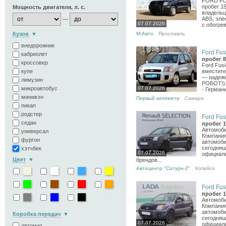
FORD FUSI
пробег 1
Мощность двигателя, л. с.
владельц
ABS, эле
—
07.07.2026
с обогрев
М-Авто
Ярославль
Кузов
внедорожник
Ford Fus
кабриолет
пробег 8
кроссовер
Ford Fusi
вместите
купе
— надежн
лимузин
РОБОТ!).
07.07.2026
микроавтобус
- Германи
минивэн
Первый километр
Самара
пикап
родстер
Ford Fus
седан
пробег 1
Автомоби
универсал
Компания
фургон
автомоби
сегодняш
хэтчбек
07.07.2026
официал
Цвет
брендов...
Автоцентр "Сатурн-2"
Копейск
Ford Fus
пробег 1
Автомоби
Компания
автомоби
Коробка передач
сегодняш
07.07.2026
официал
автомат