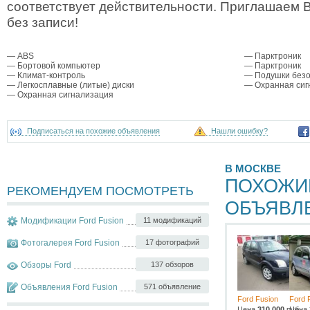
соответствует действительности. Приглашаем
без записи!
— ABS
— Парктроник
— Бортовой компьютер
— Парктроник
— Климат-контроль
— Подушки безо
— Легкосплавные (литые) диски
— Охранная сиг
— Охранная сигнализация
Подписаться на похожие объявления
Нашли ошибку?
В МОСКВЕ
ПОХОЖИ
РЕКОМЕНДУЕМ ПОСМОТРЕТЬ
ОБЪЯВЛ
Модификации Ford Fusion
11 модификаций
Фотогалерея Ford Fusion
17 фотографий
Обзоры Ford
137 обзоров
Объявления Ford Fusion
571 объявление
Ford Fusion
Ford 
Цена
310 000
руб.
Цена