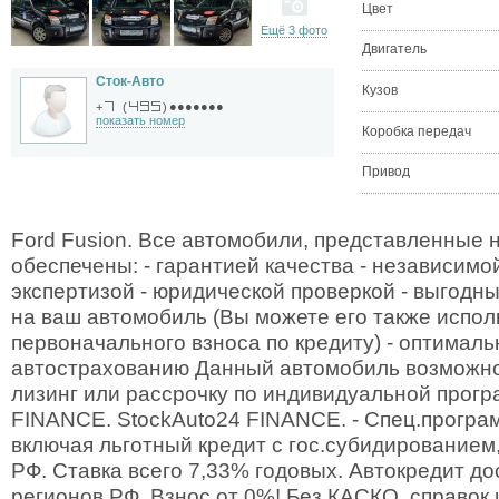
Цвет
Ещё 3 фото
Двигатель
Сток-Авто
Кузов
●●●●●●●
+
(
)
показать номер
Коробка передач
Привод
Ford Fusion. Все автомобили, представленные
обеспечены: - гарантией качества - независимо
экспертизой - юридической проверкой - выгод
на ваш автомобиль (Вы можете его также испол
первоначального взноса по кредиту) - оптимал
автострахованию Данный автомобиль возможно 
лизинг или рассрочку по индивидуальной прогр
FINANCE. StockAuto24 FINANCE. - Спец.програм
включая льготный кредит с гос.субидированием
РФ. Ставка всего 7,33% годовых. Автокредит до
регионов РФ. Взнос от 0%! Без КАСКО, справок 