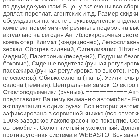
по двум документам! В цену включены все сбор
доплат, переплат, агентских и т.д. Размер скидк
обсуждаются на месте с руководителем отдела
комплект новой зимней резины в подарок на вы
актуально на сегодня Антиблокировочная систе
компьютер, Климат (кондиционер), Легкосплавны
зеркал, Обогрев сидений, Сигнализация (Штатн
(задний), Парктроник (передний), Подушки безо
боковые), Сиденье водителя (ручная регулировк
пассажира (ручная регулировка по высоте), Регу
плоскостях), Обивка салона (ткань), Усилитель р
салона (темный), Центральный замок, Электроп
Стеклоподъемники (ручные). ============ Авт
представляет Вашему вниманию автомобиль For
эксплуатация в одних руках. Вся история авто
зафиксирована в сервисной книжке (все отметки
100% заводское лакопокрасочное покрытие. Со
автомобиля. Салон чистый и ухоженный. Допол
противоугонная система и WEBASTO. Вся зая