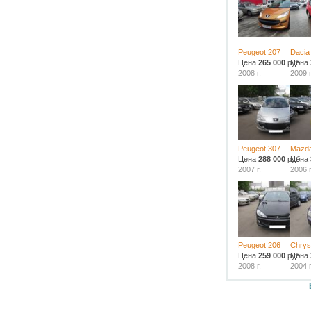
Peugeot 207
Dacia
Цена
265 000
руб.
Цена
2008 г.
2009 г
Peugeot 307
Mazda
Цена
288 000
руб.
Цена
2007 г.
2006 г
Peugeot 206
Chrysl
Цена
259 000
руб.
Цена
2008 г.
2004 г