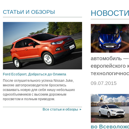
НОВОСТ
СТАТЬИ И ОБЗОРЫ
автомобиль —
европейского 
технологичнос
Ford EcoSport. Добраться до Олимпа
После оглушительного успеха Nissan Juke,
09.07.2015
многие автопроизводители бросились
осваивать новую для себя нишу небольших
однообъемников с высоким дорожным
просветом и полным приводом.
Все статьи и обзоры
во Всеволож