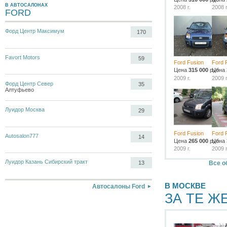
В АВТОСАЛОНАХ
2008 г.
2008 г
FORD
Форд Центр Максимум
170
Favort Motors
59
Ford Fusion
Ford 
Цена
315 000
руб.
Цена
2009 г.
2009 г
Форд Центр Север
35
Алтуфьево
Луидор Москва
29
Ford Fusion
Ford 
Autosalon777
14
Цена
265 000
руб.
Цена
2009 г.
2009 г
Луидор Казань Сибирский тракт
Все о
13
В МОСКВЕ
Автосалоны Ford
ЗА ТЕ Ж