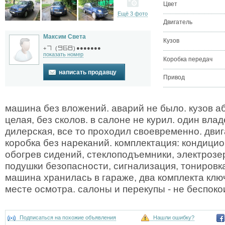
Цвет
Ещё 3 фото
Двигатель
Максим Света
Кузов
●●●●●●●
+
(
)
показать номер
Коробка передач
написать продавцу
Привод
машина без вложений. аварий не было. кузов а
целая, без сколов. в салоне не курил. один вла
дилерская, все то проходил своевременно. двиг
коробка без нареканий. комплектация: кондицио
обогрев сидений, стеклоподъемники, электрозерк
подушки безопасности, сигнализация, тонировк
машина хранилась в гараже, два комплекта клю
месте осмотра. салоны и перекупы - не беспоко
Подписаться на похожие объявления
Нашли ошибку?