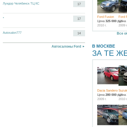
Луидор Челябинск ТЦ КС
17
Ford Fusion
Ford 
*
17
Цена
325 000
руб.
Цена
2010 г.
2009 г
Autosalon777
Все о
14
В МОСКВЕ
Автосалоны Ford
ЗА ТЕ Ж
Dacia Sandero
Suzuk
Цена
280 000
руб.
Цена
2009 г.
2010 г