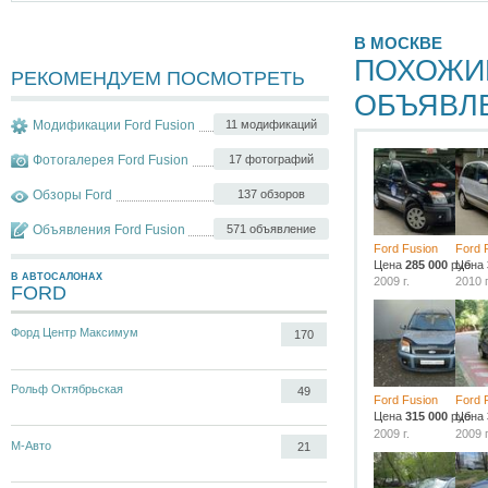
В МОСКВЕ
ПОХОЖИ
РЕКОМЕНДУЕМ ПОСМОТРЕТЬ
ОБЪЯВЛ
Модификации Ford Fusion
11 модификаций
Фотогалерея Ford Fusion
17 фотографий
Обзоры Ford
137 обзоров
Объявления Ford Fusion
571 объявление
Ford Fusion
Ford 
Цена
285 000
руб.
Цена
В АВТОСАЛОНАХ
2009 г.
2010 г
FORD
Форд Центр Максимум
170
Рольф Октябрьская
49
Ford Fusion
Ford 
Цена
315 000
руб.
Цена
2009 г.
2009 г
М-Авто
21