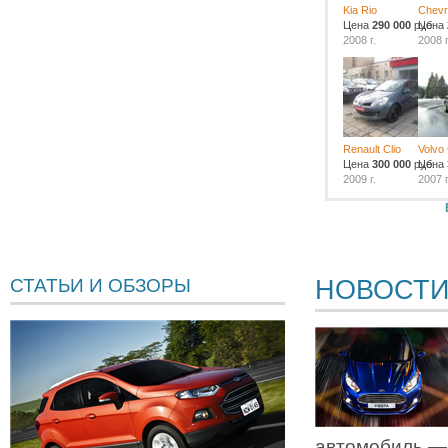
Kia Rio
Chevro
Цена
290 000
руб.
Цена
2008 г.
2008 г
Renault Clio
Volvo
Цена
300 000
руб.
Цена
2009 г.
2007 г
НОВОСТ
СТАТЬИ И ОБЗОРЫ
автомобиль —