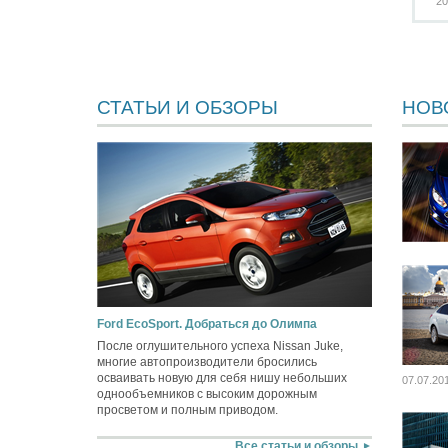
20
СТАТЬИ И ОБЗОРЫ
НОВ
Ford EcoSport. Добраться до Олимпа
После оглушительного успеха Nissan Juke,
многие автопроизводители бросились
осваивать новую для себя нишу небольших
07.07.20
однообъемников с высоким дорожным
просветом и полным приводом.
Все статьи и обзоры