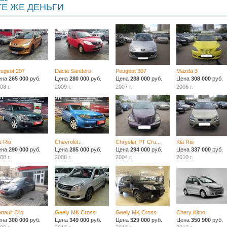
ТЕ ЖЕ ДЕНЬГИ
ugeot 207
Dacia Sandero
Peugeot 307
Mazda 3
ена
265 000
руб.
Цена
280 000
руб.
Цена
288 000
руб.
Цена
308 000
руб.
08 г.
2009 г.
2007 г.
2006 г.
a Rio
Chevrolet...
Chrysler PT Cru...
Kia Rio
ена
290 000
руб.
Цена
285 000
руб.
Цена
294 000
руб.
Цена
337 000
руб.
08 г.
2008 г.
2004 г.
2010 г.
nault Clio
Geely MK Cross
Geely MK Cross
Chery Kimo
ена
300 000
руб.
Цена
349 000
руб.
Цена
329 000
руб.
Цена
350 900
руб.