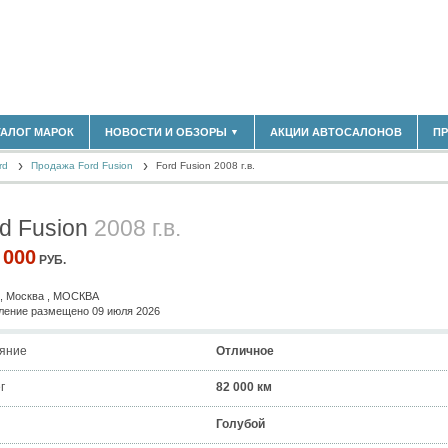
183)
ТАЛОГ МАРОК
НОВОСТИ И ОБЗОРЫ
АКЦИИ АВТОСАЛОНОВ
П
▼
БЛАСТЬ
(14298)
rd
(5619)
Продажа Ford Fusion
Ford Fusion 2008 г.в.
НОВОСТИ РЫНКА
ОБЗОРЫ НОВИНОК
)
ЭКСПЕРТНОЕ МНЕНИЕ
d Fusion
2008 г.в.
МАТЕРИАЛЫ ПАРТНЕРОВ
ВЫСТАВКИ И АВТОСАЛОНЫ
 000
РУБ.
В
, Москва , МОСКВА
ение размещено 09 июля 2026
яние
Отличное
г
82 000 км
Голубой