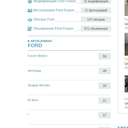
Модификации Ford Fusion
11 модификаций
Фотогалерея Ford Fusion
17 фотографий
Обзоры Ford
137 обзоров
Fo
Ц
20
Объявления Ford Fusion
571 объявление
В АВТОСАЛОНАХ
FORD
Favort Motors
59
Fo
Ц
20
Автоград
49
Луидор Москва
29
Fo
М-Авто
21
Ц
20
*
17
В МОС