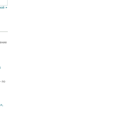
ной
щение
d
– по
л,