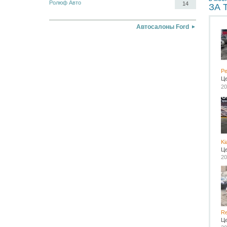
Ролюф Авто
14
ЗА 
Автосалоны Ford
Pe
Ц
20
Ki
Ц
20
Re
Ц