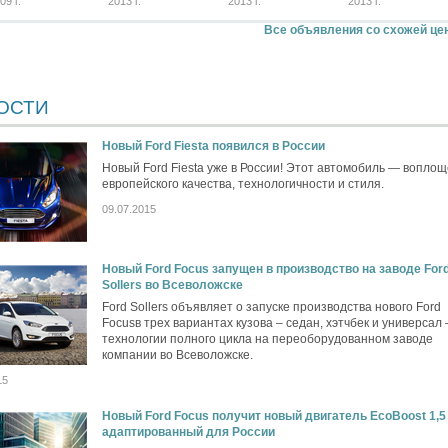
09 г.
2013 г.
2013 г.
2013 г.
Все объявления со схожей це
ОСТИ
Новый Ford Fiesta появился в России
Новый Ford Fiesta уже в России! Этот автомобиль — вопло
европейского качества, технологичности и стиля.
09.07.2015
Новый Ford Focus запущен в производство на заводе For
Sollers во Всеволожске
Ford Sollers объявляет о запуске производства нового Ford
Focusв трех вариантах кузова – седан, хэтчбек и универсал 
технологии полного цикла на переоборудованном заводе
компании во Всеволожске.
15
Новый Ford Focus получит новый двигатель EcoBoost 1,5 
адаптированный для России