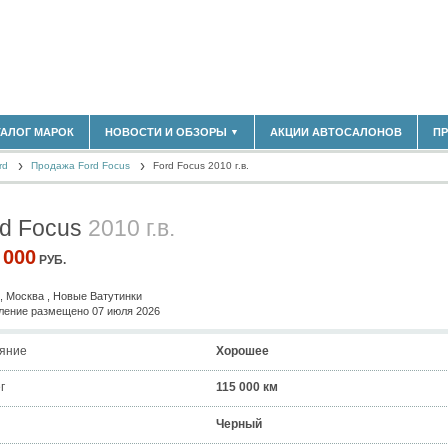
180)
ТАЛОГ МАРОК
НОВОСТИ И ОБЗОРЫ
АКЦИИ АВТОСАЛОНОВ
П
▼
БЛАСТЬ
(14304)
rd
(5619)
Продажа Ford Focus
Ford Focus 2010 г.в.
НОВОСТИ РЫНКА
ОБЗОРЫ НОВИНОК
)
ЭКСПЕРТНОЕ МНЕНИЕ
rd Focus
2010 г.в.
МАТЕРИАЛЫ ПАРТНЕРОВ
ВЫСТАВКИ И АВТОСАЛОНЫ
 000
РУБ.
В
, Москва , Новые Ватутинки
ение размещено 07 июля 2026
яние
Хорошее
г
115 000 км
Черный