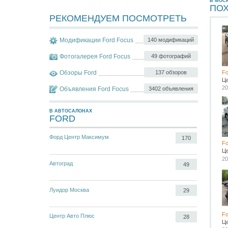
В МОС
ПО
РЕКОМЕНДУЕМ ПОСМОТРЕТЬ
Модификации Ford Focus
140 модификаций
Фотогалерея Ford Focus
49 фотографий
Обзоры Ford
137 обзоров
Fo
Ц
20
Объявления Ford Focus
3402 объявления
В АВТОСАЛОНАХ
FORD
Форд Центр Максимум
170
Fo
Ц
20
Автоград
49
Луидор Москва
29
Fo
Центр Авто Плюс
28
Ц