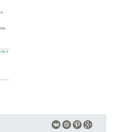
л,
гии
сти