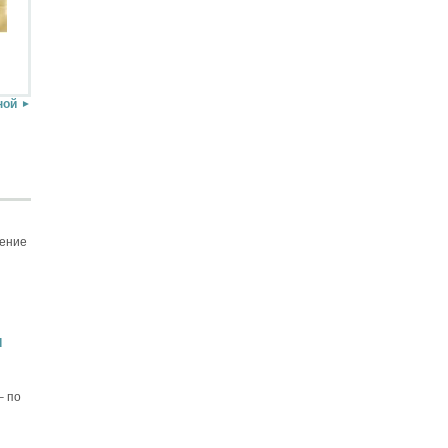
ной
щение
d
– по