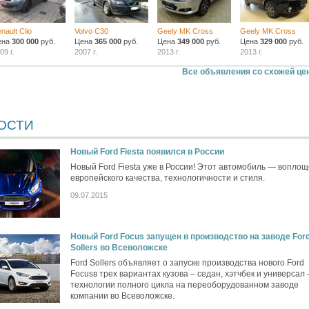
nault Clio
Volvo C30
Geely MK Cross
Geely MK Cross
ена
300 000
руб.
Цена
365 000
руб.
Цена
349 000
руб.
Цена
329 000
руб.
09 г.
2007 г.
2013 г.
2013 г.
Все объявления со схожей це
ОСТИ
Новый Ford Fiesta появился в России
Новый Ford Fiesta уже в России! Этот автомобиль — вопло
европейского качества, технологичности и стиля.
09.07.2015
Новый Ford Focus запущен в производство на заводе For
Sollers во Всеволожске
Ford Sollers объявляет о запуске производства нового Ford
Focusв трех вариантах кузова – седан, хэтчбек и универсал 
технологии полного цикла на переоборудованном заводе
компании во Всеволожске.