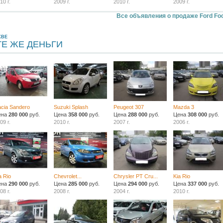
10 г.
2009 г.
2010 г.
2009 г.
Все объявления о продаже Ford Fo
КВЕ
ТЕ ЖЕ ДЕНЬГИ
cia Sandero
Suzuki Splash
Peugeot 307
Mazda 3
ена
280 000
руб.
Цена
358 000
руб.
Цена
288 000
руб.
Цена
308 000
руб.
09 г.
2010 г.
2007 г.
2006 г.
a Rio
Chevrolet...
Chrysler PT Cru...
Kia Rio
ена
290 000
руб.
Цена
285 000
руб.
Цена
294 000
руб.
Цена
337 000
руб.
08 г.
2008 г.
2004 г.
2010 г.