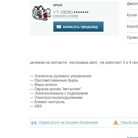
Двига
илья
●●●●●●●
+
(
)
Кузов
показать номер
Короб
написать продавцу
Приво
целиком на запчасти , несправна акпп , не работает 3 и 4 ск
— Усилитель рулевого управления
— Противотуманные фары
— Фары ксенон
— Окраска кузова "металлик"
— Электрозеркала с подогревом
— Электростеклоподъёмники
— Климат-контроль
— ABS
Подписаться на похожие объявления
Нашли ош