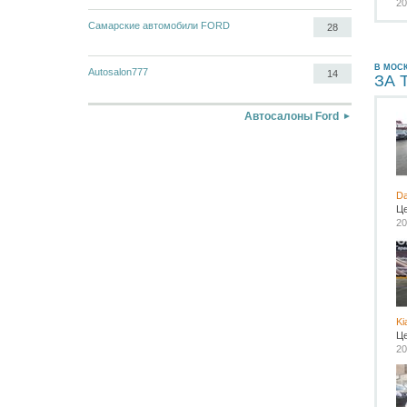
20
Самарские автомобили FORD
28
В МОС
Autosalon777
14
ЗА 
Автосалоны Ford
Da
Ц
20
Ki
Ц
20