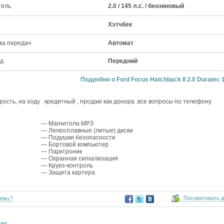
тель
2.0 / 145 л.с. / бензиновый
Хэтчбек
ка передач
Автомат
д
Передний
Подробно о Ford Focus Hatchback II 2.0 Duratec 
орость, на ходу . кредитный , продаю как донора .все вопросы по телефону
— Магнитола MP3
— Легкосплавные (литые) диски
— Подушки безопасности
— Бортовой компьютер
— Парктроник
— Охранная сигнализация
— Круиз-контроль
— Защита картера
Посоветовать 
ибку?