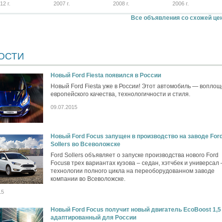
12 г.
2007 г.
2008 г.
2006 г.
Все объявления со схожей це
ОСТИ
Новый Ford Fiesta появился в России
Новый Ford Fiesta уже в России! Этот автомобиль — вопло
европейского качества, технологичности и стиля.
09.07.2015
Новый Ford Focus запущен в производство на заводе For
Sollers во Всеволожске
Ford Sollers объявляет о запуске производства нового Ford
Focusв трех вариантах кузова – седан, хэтчбек и универсал 
технологии полного цикла на переоборудованном заводе
компании во Всеволожске.
15
Новый Ford Focus получит новый двигатель EcoBoost 1,5 
адаптированный для России