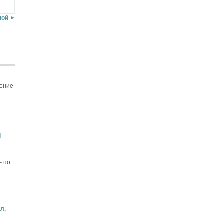
ной
щение
d
– по
л,