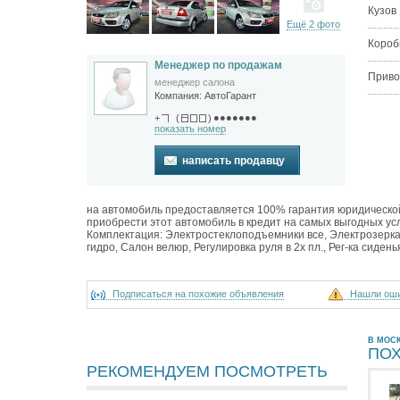
Кузов
Ещё 2 фото
Короб
Менеджер по продажам
Приво
менеджер салона
Компания:
АвтоГарант
●●●●●●●
+
(
)
показать номер
написать продавцу
на автомобиль предоставляется 100% гарантия юридической ч
приобрести этот автомобиль в кредит на самых выгодных усл
Комплектация: Электростеклоподъемники все, Электрозерка
гидро, Салон велюр, Регулировка руля в 2х пл., Рег-ка сиден
Подписаться на похожие объявления
Нашли ош
В МОС
ПО
РЕКОМЕНДУЕМ ПОСМОТРЕТЬ