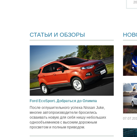
20
СТАТЬИ И ОБЗОРЫ
НОВ
Ford EcoSport. Добраться до Олимпа
После оглушительного успеха Nissan Juke,
многие автопроизводители бросились
осваивать новую для себя нишу небольших
07.07.20
однообъемников с высоким дорожным
просветом и полным приводом.