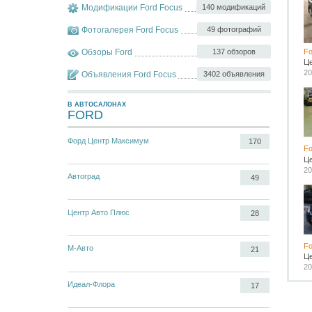
Модификации Ford Focus
140 модификаций
Фотогалерея Ford Focus
49 фотографий
Обзоры Ford
137 обзоров
Fo
Ц
20
Объявления Ford Focus
3402 объявления
В АВТОСАЛОНАХ
FORD
Форд Центр Максимум
170
Fo
Ц
20
Автоград
49
Центр Авто Плюс
28
Fo
М-Авто
21
Ц
20
Идеал-Флора
17