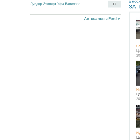
В МОС
Луидор-Эксперт Уфа Вавилово
17
ЗА 
Автосалоны Ford
Ch
Ц
20
Ni
Ц
20
Hy
Ц