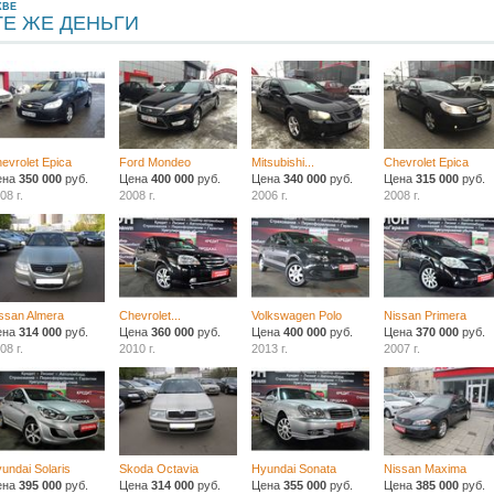
КВЕ
ТЕ ЖЕ ДЕНЬГИ
evrolet Epica
Ford Mondeo
Mitsubishi...
Chevrolet Epica
ена
350 000
руб.
Цена
400 000
руб.
Цена
340 000
руб.
Цена
315 000
руб.
08 г.
2008 г.
2006 г.
2008 г.
ssan Almera
Chevrolet...
Volkswagen Polo
Nissan Primera
ена
314 000
руб.
Цена
360 000
руб.
Цена
400 000
руб.
Цена
370 000
руб.
08 г.
2010 г.
2013 г.
2007 г.
undai Solaris
Skoda Octavia
Hyundai Sonata
Nissan Maxima
ена
395 000
руб.
Цена
314 000
руб.
Цена
355 000
руб.
Цена
385 000
руб.