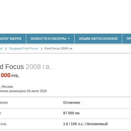
183)
ТАЛОГ МАРОК
НОВОСТИ И ОБЗОРЫ
АКЦИИ АВТОСАЛОНОВ
П
▼
БЛАСТЬ
(14298)
rd
(5619)
Продажа Ford Focus
Ford Focus 2008 г.в.
НОВОСТИ РЫНКА
ОБЗОРЫ НОВИНОК
)
ЭКСПЕРТНОЕ МНЕНИЕ
rd Focus
2008 г.в.
МАТЕРИАЛЫ ПАРТНЕРОВ
ВЫСТАВКИ И АВТОСАЛОНЫ
 000
РУБ.
В
, Москва
ение размещено 09 июля 2026
яние
Отличное
г
87 000 км
тель
1.6 / 100 л.с. / бензиновый