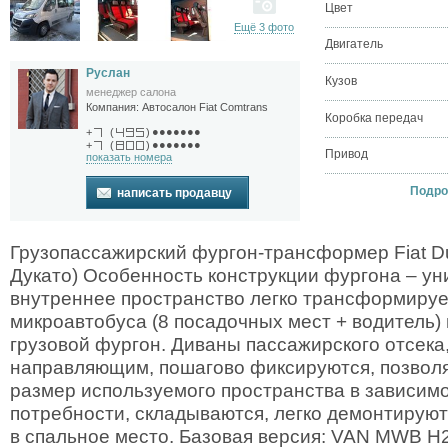
Цвет
Ещё 3 фото
Двигатель
Руслан
Кузов
менеджер салона
Компания:
Автосалон Fiat Comtrans
Коробка передач
●●●●●●●
+
(
)
●●●●●●●
+
(
)
Привод
показать номера
Подроб
написать продавцу
Грузопассажирский фургон-трансформер Fiat D
Дукато) Особенность конструкции фургона – ун
внутреннее пространство легко трансформируе
микроавтобуса (8 посадочных мест + водитель) 
грузовой фургон. Диваны пассажирского отсека
направляющим, пошагово фиксируются, позволя
размер используемого пространства в зависимо
потребности, складываются, легко демонтирую
в спальное место. Базовая версия: VAN MWB H2