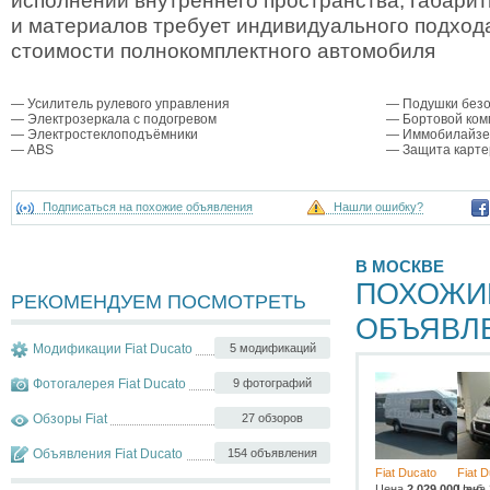
исполнений внутреннего пространства, габари
и материалов требует индивидуального подход
стоимости полнокомплектного автомобиля
— Усилитель рулевого управления
— Подушки безо
— Электрозеркала с подогревом
— Бортовой ком
— Электростеклоподъёмники
— Иммобилайзе
— ABS
— Защита карте
Подписаться на похожие объявления
Нашли ошибку?
В МОСКВЕ
ПОХОЖИ
РЕКОМЕНДУЕМ ПОСМОТРЕТЬ
ОБЪЯВЛ
Модификации Fiat Ducato
5 модификаций
Фотогалерея Fiat Ducato
9 фотографий
Обзоры Fiat
27 обзоров
Объявления Fiat Ducato
154 объявления
Fiat Ducato
Fiat 
Цена
2 029 000
Цена
руб.