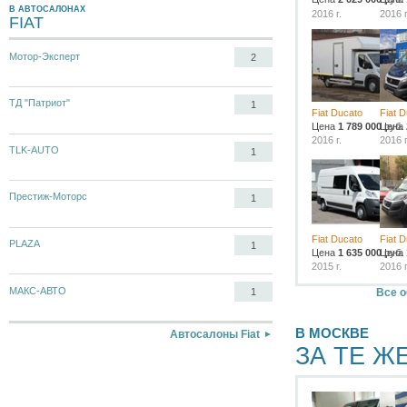
В АВТОСАЛОНАХ
2016 г.
2016 г
FIAT
Мотор-Эксперт
2
ТД "Патриот"
1
Fiat Ducato
Fiat 
Цена
1 789 000
Цена
руб.
2016 г.
2016 г
TLK-AUTO
1
Престиж-Моторс
1
Fiat Ducato
Fiat 
PLAZA
1
Цена
1 635 000
Цена
руб.
2015 г.
2016 г
МАКС-АВТО
Все о
1
В МОСКВЕ
Автосалоны Fiat
ЗА ТЕ Ж