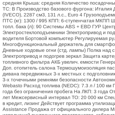
средняя Крыша: средняя Количество посадочных
ТС: B Производство базового фургона: Италия Дв
(IVECO), 2287 см3, 131 л.с., Euro 4 Грузоподъем
ПТС (кг): 1300 / 995 КПП: 6-ступенчатая МКПП Ш
топл. бака (л): 90 Системы ABS + EBD ГУР Цен
Электростеклоподъемники Электропривод и под
водителя Бортовой компьютер Регулируемая ру
Многофункциональный держатель для смартфо
Дневные ходовые огни (стд. лампы) Полка над 
Электропривод и подогрев зеркал Защита карт
топливного фильтра АКБ увелич. емкости Генер
Доп. отопитель салона Термошумоизоляция пас
дивана передвижных 3-х местных с подголовник
3-х точечными ремнями безопасности Автоном
Webasto Расход топлива (NEDC): 7.3 л / 100 км 
года без ограничения пробега На ЛКП: 3 года От
лет Межсервисный интервал ТО: 20 000 км Спе
в кредит, лизинг Действует программа утилизации
Assistance Продажа от официального дилера 