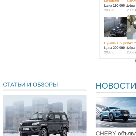
Mitsubishi...
Daiha
Цена
190 000
руб.
Цена
2008 г.
2009 г
Hyundai Coupe
ВАЗ 2
Цена
200 000
руб.
Цена
2003 г.
2006 г
НОВОСТ
СТАТЬИ И ОБЗОРЫ
CHERY объявл