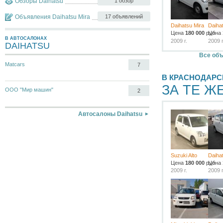
Обзоры Daihatsu
1 обзор
Объявления Daihatsu Mira
17 объявлений
Daihatsu Mira
Daiha
Цена
180 000
руб.
Цена
В АВТОСАЛОНАХ
2009 г.
2009 г
DAIHATSU
Все объ
Matcars
7
В КРАСНОДАРС
ЗА ТЕ Ж
ООО "Мир машин"
2
Автосалоны Daihatsu
Suzuki Alto
Daiha
Цена
180 000
руб.
Цена
2009 г.
2009 г