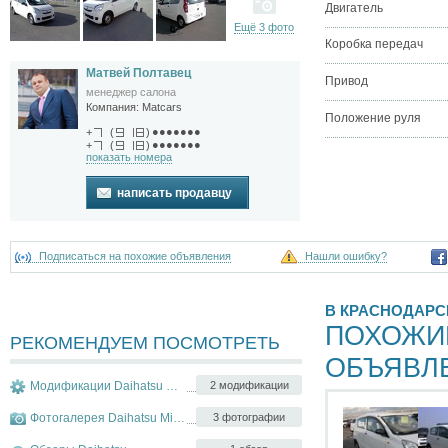
Двигатель
Ещё 3 фото
Коробка передач
Матвей Полтавец
Привод
менеджер салона
Компания:
Matcars
Положение руля
●●●●●●●
+
(
)
●●●●●●●
+
(
)
показать номера
написать продавцу
Подписаться на похожие объявления
Нашли ошибку?
В КРАСНОДАРС
ПОХОЖИ
РЕКОМЕНДУЕМ ПОСМОТРЕТЬ
ОБЪЯВЛ
Модификации Daihatsu Mira
2 модификации
Фотогалерея Daihatsu Mira
3 фотографии