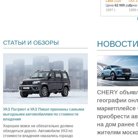
Lada 2110
ГАЗ 3
Цена
62 000
руб.
Цена
1997 г.
1999 г
НОВОСТ
СТАТЬИ И ОБЗОРЫ
CHERY объявл
географии он
маркетплейсе
УАЗ Патриот и УАЗ Пикап признаны самыми
выгодными автомобилями по стоимости
приобрести ав
владения
на дом ранее 
Хорошее вовсе не обязательно должно
обходиться дорого. Автомобили УАЗ по
жителям моско
стоимости владения оказались гораздо