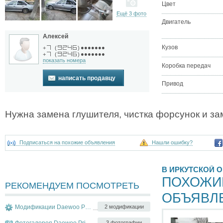
Цвет
Ещё 3 фото
Двигатель
Алексей
Кузов
●●●●●●●
+
(
)
●●●●●●●
+
(
)
показать номера
Коробка передач
написать продавцу
Привод
Нужна замена глушителя, чистка форсунок и зам
Подписаться на похожие объявления
Нашли ошибку?
В ИРКУТСКОЙ 
ПОХОЖИ
РЕКОМЕНДУЕМ ПОСМОТРЕТЬ
ОБЪЯВЛ
Модификации Daewoo Prince
2 модификации
Фотогалерея Daewoo Prince
3 фотографии