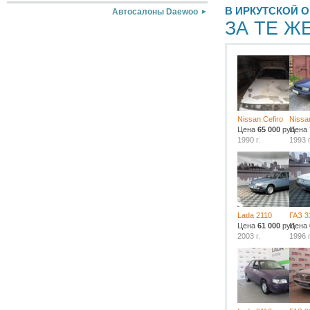
В ИРКУТСКОЙ 
Автосалоны Daewoo
ЗА ТЕ Ж
Nissan Cefiro
Nissa
Цена
65 000
руб.
Цена
1990 г.
1993 г
Lada 2110
ГАЗ 3
Цена
61 000
руб.
Цена
2003 г.
1996 г