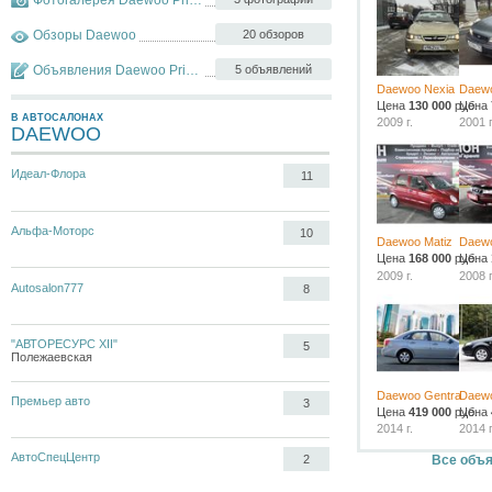
Обзоры Daewoo
20 обзоров
Объявления Daewoo Prince
5 объявлений
Daewoo Nexia
Daewo
Цена
130 000
руб.
Цена
В АВТОСАЛОНАХ
2009 г.
2001 г
DAEWOO
Идеал-Флора
11
Альфа-Моторс
10
Daewoo Matiz
Daewo
Цена
168 000
руб.
Цена
2009 г.
2008 г
Autosalon777
8
"АВТОРЕСУРС XII"
5
Полежаевская
Daewoo Gentra
Daewo
Премьер авто
3
Цена
419 000
руб.
Цена
2014 г.
2014 г
АвтоСпецЦентр
Все объя
2