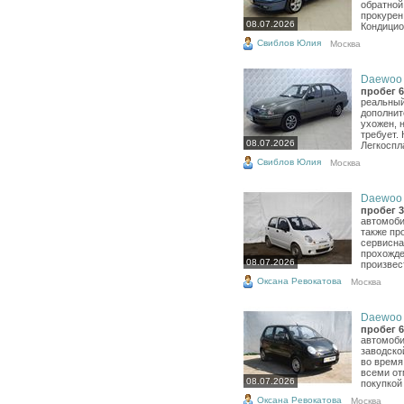
обратной
прокурен
08.07.2026
Кондицио
Свиблов Юлия
Москва
Daewoo N
пробег 6
реальный
дополнит
ухожен, 
требует.
08.07.2026
Легкоспл
Свиблов Юлия
Москва
Daewoo M
пробег 3
автомоби
также пр
сервисна
прохожде
08.07.2026
произвест
Оксана Ревокатова
Москва
Daewoo M
пробег 6
автомоби
заводско
во время
всеми от
08.07.2026
покупкой
Оксана Ревокатова
Москва