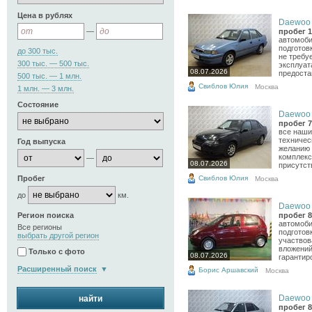
Цена в рублях
Daewoo N
—
пробег 1
автомоби
подготов
до 300 тыс.
не требу
300 тыс. — 500 тыс.
эксплуат
08.07.2026
предоста
500 тыс. — 1 млн.
Свиблов Юлия
Москва
1 млн. — 3 млн.
Состояние
Daewoo N
пробег 7
все наши
техничес
Год выпуска
желанию 
комплекс
—
08.07.2026
присутств
Свиблов Юлия
Пробег
Москва
до
км.
Daewoo M
Регион поиска
пробег 8
автомоби
Все регионы
подготов
выбрать другой регион
участвов
вложений
Только с фото
08.07.2026
гарантиро
Расширенный поиск
Борис Аршавский
Москва
Daewoo N
найти
пробег 8