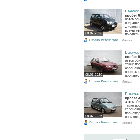
Daewoo M
пробег 6
автомоби
покраски
,экономн
всеми от
08.07.2026
покупкой
Оксана Ревокатова
Москва
Daewoo N
пробег 9
автомоби
также пр
сервисна
прохожде
08.07.2026
произвест
Оксана Ревокатова
Москва
Daewoo M
пробег 3
автомоби
также пр
сервисна
прохожде
08.07.2026
произвест
Оксана Ревокатова
Москва