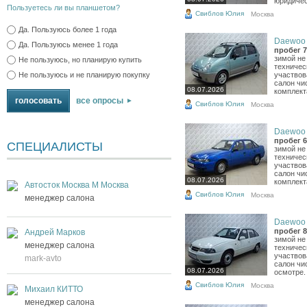
юридическ
Пользуетесь ли вы планшетом?
Свиблов Юлия
Москва
Да. Пользуюсь более 1 года
Daewoo M
Да. Пользуюсь менее 1 года
пробег 7
зимой не
Не пользуюсь, но планирую купить
техничес
Не пользуюсь и не планирую покупку
участвов
салон чи
08.07.2026
комплект
все опросы
Свиблов Юлия
Москва
Daewoo N
пробег 6
СПЕЦИАЛИСТЫ
зимой не
техничес
участвов
салон чи
08.07.2026
комплект
Автосток Москва М Москва
Свиблов Юлия
Москва
менеджер салона
Daewoo N
пробег 8
Андрей Марков
зимой не
менеджер салона
техничес
участвов
mark-avto
салон чи
08.07.2026
осмотре.
Свиблов Юлия
Москва
Михаил КИТТО
менеджер салона