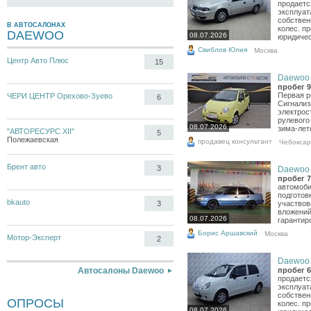
продаетс
эксплуат
собствен
В АВТОСАЛОНАХ
колес. п
DAEWOO
08.07.2026
юридическ
Свиблов Юлия
Москва
Центр Авто Плюс
15
Daewoo M
пробег 9
Первая р
ЧЕРИ ЦЕНТР Орехово-Зуево
6
Сигнализ
электрос
рулевого
08.07.2026
зима-лето
"АВТОРЕСУРС XII"
5
Полежаевская
продавец консультант
Чебокса
Брент авто
3
Daewoo N
пробег 7
автомоби
подготов
bkauto
3
участвов
вложений
08.07.2026
гарантиро
Борис Аршавский
Москва
Мотор-Эксперт
2
Daewoo M
Автосалоны Daewoo
пробег 6
продаетс
эксплуат
собствен
ОПРОСЫ
колес. п
08.07.2026