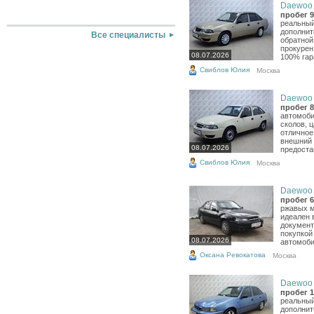
Daewoo N
пробег 9
реальный
дополнит
Все специалисты
обратной
прокурен
08.07.2026
100% гар
Свиблов Юлия
Москва
Daewoo N
пробег 8
автомоби
сколов, 
отличное
внешний 
08.07.2026
предоста
Свиблов Юлия
Москва
Daewoo N
пробег 6
ржавых м
идеален 
документ
покупкой
08.07.2026
автомоби
Оксана Ревокатова
Москва
Daewoo N
пробег 1
реальный
дополнит