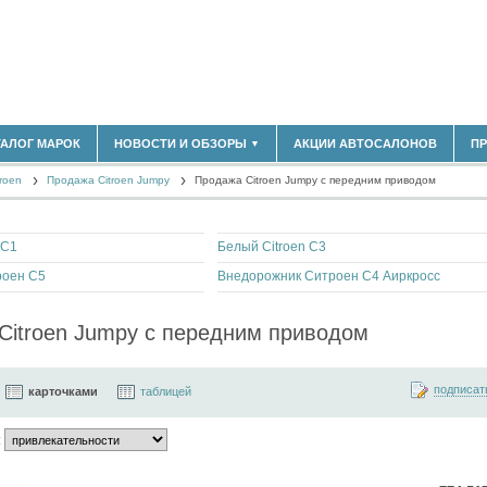
180)
ТАЛОГ МАРОК
НОВОСТИ И ОБЗОРЫ
АКЦИИ АВТОСАЛОНОВ
П
▼
БЛАСТЬ
(14304)
roen
(5619)
Продажа Citroen Jumpy
Продажа Citroen Jumpy с передним приводом
НОВОСТИ РЫНКА
ОБЗОРЫ НОВИНОК
)
ЭКСПЕРТНОЕ МНЕНИЕ
 C1
Белый Citroen C3
МАТЕРИАЛЫ ПАРТНЕРОВ
ВЫСТАВКИ И АВТОСАЛОНЫ
роен С5
Внедорожник Ситроен С4 Аиркросс
В
Citroen Jumpy с передним приводом
подписат
карточками
таблицей
: