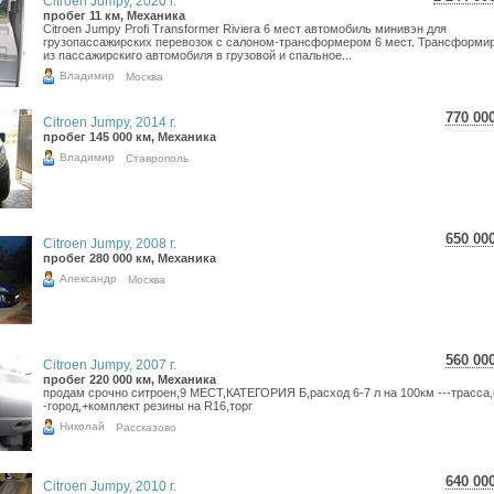
Citroen Jumpy, 2020 г.
39 902
пробег 11 км, Механика
Citroen Jumpy Profi Transformer Riviera 6 мест автомобиль минивэн для
32 822
грузопассажирских перевозок с салоном-трансформером 6 мест. Трансформи
из пассажирскиго автомобиля в грузовой и спальное...
Владимир
Москва
770 00
Citroen Jumpy, 2014 г.
13 6
пробег 145 000 км, Механика
11 2
Владимир
Ставрополь
650 00
Citroen Jumpy, 2008 г.
11 5
пробег 280 000 км, Механика
9 50
Александр
Москва
560 00
Citroen Jumpy, 2007 г.
9 95
пробег 220 000 км, Механика
продам срочно ситроен,9 МЕСТ,КАТЕГОРИЯ Б,расход 6-7 л на 100км ---трасса,8
8 19
-город,+комплект резины на R16,торг
Николай
Рассказово
640 00
Citroen Jumpy, 2010 г.