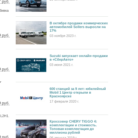
7
руб.
72 $
бивка
28 €
В октябре продажи коммерческих
автомобилей Sollers выросли на
17%
0
руб.
03 ноября 2023 г.
 $
 €
Suzuki запускает онлайн-продажи
в «СберАвто»
03 июня 2021 г.
0
руб.
 $
 €
✔
600 станций за 9 лет: юбилейный
Mobil 1 Центр открыли в
Красноярске
17 февраля 2020 г.
0
руб.
 $
с
 €
 L2H1.
Кроссовер CHERY TIGGO 4:
комплектации и стоимость.
Топовая комплектация до
миллиона рублей
0
руб.
06 августа 2019 г.