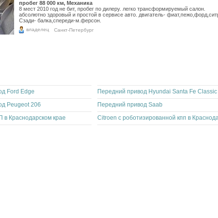
11 3
пробег 88 000 км, Механика
8 мест 2010 год не бит, пробег по дилеру. легко трансформируемый салон.
9 36
абсолютно здоровый и простой в сервисе авто. двигатель- фиат,пежо,форд,сит
Сзади- балка,спереди-м.ферсон.
владелец
Санкт-Петербург
д Ford Edge
Передний привод Hyundai Santa Fe Classic
д Peugeot 206
Передний привод Saab
 в Краснодарском крае