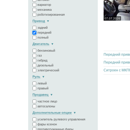
вариатор
механика
роботизированная
07.07.2026
Привод
задний
передний
полный
Двигатель
бензиновый
Передний приво
газ
гибрид
Передний приво
дизельный
Ситроен с МКПП
электрический
Руль
левый
правый
Продавец
частное лицо
автосалоны
Дополнительные опции
усилитель рулевого управления
фары ксенон
противотуманные фары