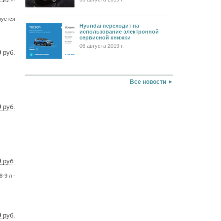
 $
 €
руется
Hyundai переходит на
использование электронной
сервисной книжки
06 августа 2019 г.
0
руб.
91 $
62 €
Все новости
0
руб.
58 $
7 €
0
руб.
7 $
-9 л -
0 €
0
руб.