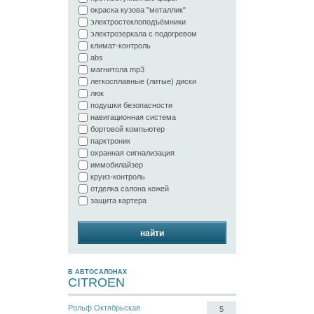
окраска кузова "металлик"
электростеклоподъёмники
электрозеркала с подогревом
климат-контроль
abs
магнитола mp3
легкосплавные (литые) диски
люк
подушки безопасности
навигационная система
бортовой компьютер
парктроник
охранная сигнализация
иммобилайзер
круиз-контроль
отделка салона кожей
защита картера
найти
В АВТОСАЛОНАХ
CITROEN
Рольф Октябрьская
5