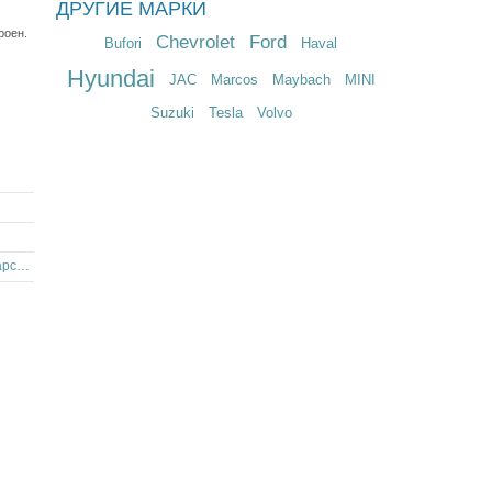
ДРУГИЕ МАРКИ
80 $
1 €
роен.
Chevrolet
Ford
Bufori
Haval
Hyundai
JAC
Marcos
Maybach
MINI
Suzuki
Tesla
Volvo
Citroen с роботизированной кпп в Краснодарском крае