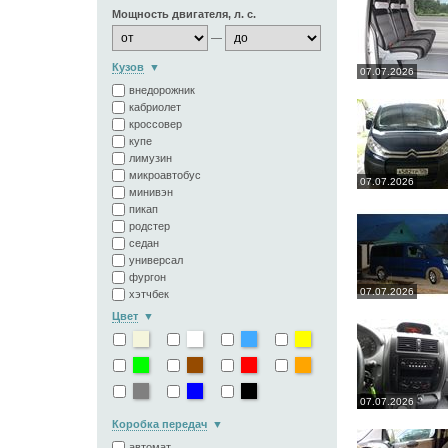
Мощность двигателя, л. с.
—
Кузов
07.07.2026
внедорожник
кабриолет
кроссовер
купе
лимузин
микроавтобус
07.07.2026
минивэн
пикап
родстер
седан
универсал
фургон
07.07.2026
хэтчбек
Цвет
07.07.2026
Коробка передач
автомат