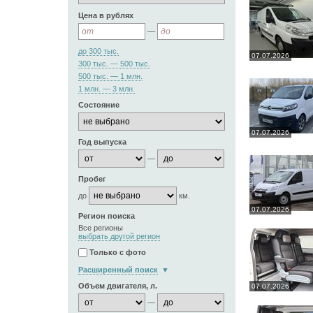
Цена в рублях
—
до 300 тыс.
07.07.2026
300 тыс. — 500 тыс.
500 тыс. — 1 млн.
1 млн. — 3 млн.
Состояние
07.07.2026
Год выпуска
—
Пробег
до
км.
07.07.2026
Регион поиска
Все регионы
выбрать другой регион
Только с фото
Расширенный поиск
Объем двигателя, л.
07.07.2026
—