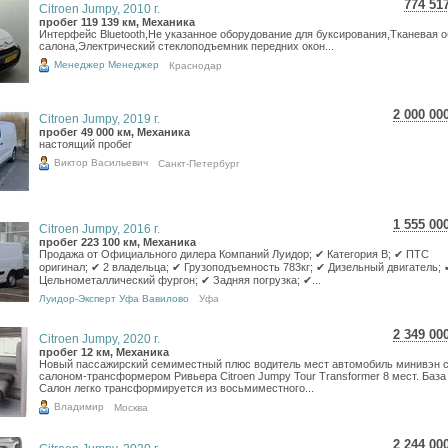
774 51
Citroen Jumpy, 2010 г.
13 7
пробег 119 139 км, Механика
Интерфейс Bluetooth,Не указанное оборудование для буксирования,Тканевая о
11 3
салона,Электрический стеклоподъемник передних окон...
Менеджер Менеджер
Краснодар
2 000 00
Citroen Jumpy, 2019 г.
35 563
пробег 49 000 км, Механика
настоящий пробег
29 253
Виктор Васильевич
Санкт-Петербург
1 555 00
Citroen Jumpy, 2016 г.
27 650
пробег 223 100 км, Механика
Продажа от Официального дилера Компаний Луидор; ✔ Категория B; ✔ ПТС
22 744
оригинал; ✔ 2 владельца; ✔ Грузоподъемность 783кг; ✔ Дизельный двигатель; 
Цельнометаллический фургон; ✔ Задняя погрузка; ✔...
Луидор-Эксперт Уфа Вавилово
Уфа
2 349 00
Citroen Jumpy, 2020 г.
41 769
пробег 12 км, Механика
Новый пассажирский семиместный плюс водитель мест автомобиль минивэн 
34 358
салоном-трансформером Ривьера Citroen Jumpy Tour Transformer 8 мест. База
Салон легко трансформируется из восьмиместного...
Владимир
Москва
2 244 00