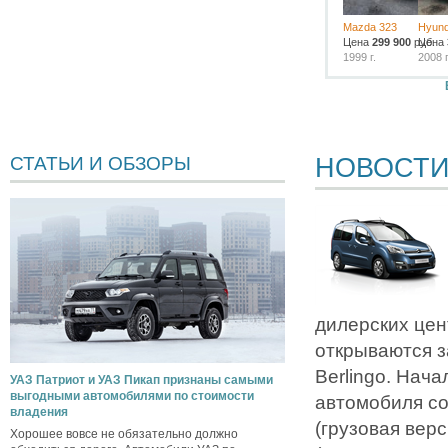
Mazda 323
Hyund
Цена
299 900
руб.
Цена
1999 г.
2008 г
НОВОСТ
СТАТЬИ И ОБЗОРЫ
дилерских цен
открываются з
Berlingo. Нач
УАЗ Патриот и УАЗ Пикап признаны самыми
выгодными автомобилями по стоимости
автомобиля со
владения
(грузовая верс
Хорошее вовсе не обязательно должно