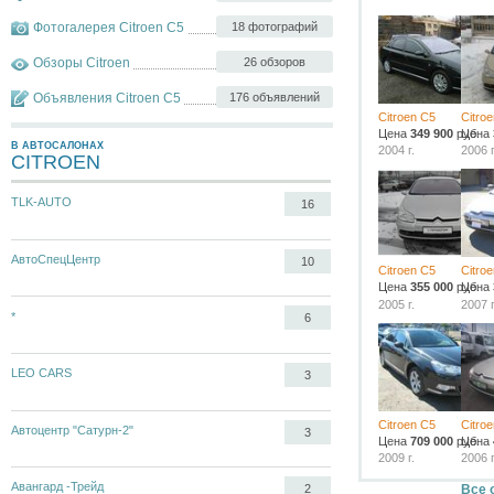
Фотогалерея Citroen C5
18 фотографий
Обзоры Citroen
26 обзоров
Объявления Citroen C5
176 объявлений
Citroen C5
Citro
Цена
349 900
руб.
Цена
В АВТОСАЛОНАХ
2004 г.
2006 г
CITROEN
TLK-AUTO
16
АвтоСпецЦентр
10
Citroen C5
Citro
Цена
355 000
руб.
Цена
2005 г.
2007 г
*
6
LEO CARS
3
Citroen C5
Citro
Автоцентр "Сатурн-2"
3
Цена
709 000
руб.
Цена
2009 г.
2006 г
Авангард -Трейд
Все 
2