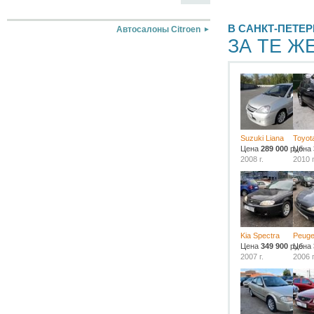
В САНКТ-ПЕТЕР
Автосалоны Citroen
ЗА ТЕ Ж
Suzuki Liana
Toyot
Цена
289 000
руб.
Цена
2008 г.
2010 г
Kia Spectra
Peuge
Цена
349 900
руб.
Цена
2007 г.
2006 г