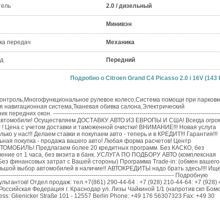
тель
2.0 / дизельный
Минивэн
ка передач
Механика
д
Передний
Подробно о Citroen Grand C4 Picasso 2.0 i 16V (143 
контроль,Многофункциональное рулевое колесо,Система помощи при парковк
 навигационная система,Тканевая обивка салона,Электрический
н. --------------------------------------------------------------------------------------
 автомобили! Осуществляем ДОСТАВКУ АВТО ИЗ ЕВРОПЫ И США! Всегда огр
 ! Цена с учетом доставки и таможенной очистки! ВНИМАНИЕ!!! Новая услуга
о у нас!!! Делаем ставки и покупаем авто - теперь и в КРЕДИТ!!! Гарантия!!!
ьная покупка - продажа вашего авто! Любая форма расчетов! Центр
ОБИЛЬ! Предлагаем более 20 кредитных программ. Без КАСКО, без
ние от 1 часа, без визита в банк. УСЛУГА ПО ПОДБОРУ АВТО (комплексная
инансовых затрат с Вашей стороны) Программа Trade-in: (обмен вашего
ьшой выбор автомобилей в наличие!! АВТОКРЕДИТЫ надо брать здесь!!!! Ищ
--------------------------------------------------------------------------------- Подробную
антов! Отдел продаж: тел.+7(861) 290-44-64 : +7 (928) 210-44-64: +7 (928) 
 Российская Федерация г. Краснодар ул. Лизы Чайкиной 1/1 (напротив скп Бом
Glienicker Straße 101 - 12557 Berlin Phone: ‎+49 176 56307323‎ Fax: ‎+49 30