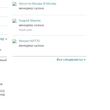
Автосток Москва М Москва
менеджер салона
Андрей Марков
менеджер салона
mark-avto
Hp)
Михаил КИТТО
менеджер салона
е
------
Все специалисты
омный
ем
410-
онд)