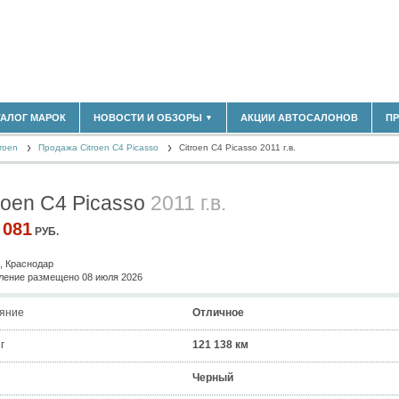
180)
ТАЛОГ МАРОК
НОВОСТИ И ОБЗОРЫ
АКЦИИ АВТОСАЛОНОВ
П
▼
БЛАСТЬ
(14304)
roen
(5619)
Продажа Citroen C4 Picasso
Citroen C4 Picasso 2011 г.в.
НОВОСТИ РЫНКА
ОБЗОРЫ НОВИНОК
)
ЭКСПЕРТНОЕ МНЕНИЕ
roen C4 Picasso
2011 г.в.
МАТЕРИАЛЫ ПАРТНЕРОВ
ВЫСТАВКИ И АВТОСАЛОНЫ
 081
РУБ.
В
, Краснодар
ение размещено 08 июля 2026
яние
Отличное
г
121 138 км
Черный