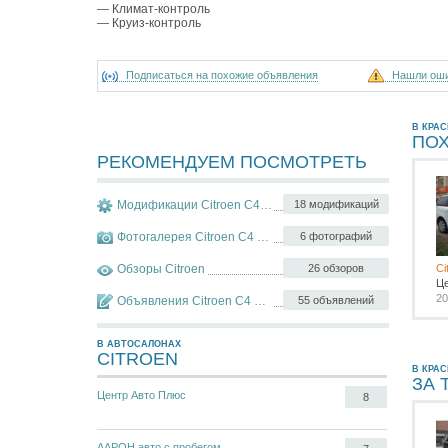
— Климат-контроль
— Круиз-контроль
Подписаться на похожие объявления
Нашли ош
В КРА
ПО
РЕКОМЕНДУЕМ ПОСМОТРЕТЬ
Модификации Citroen C4 Picasso
18 модификаций
Фотогалерея Citroen C4 Picasso
6 фотографий
Обзоры Citroen
26 обзоров
Ci
Ц
20
Объявления Citroen C4 Picasso
55 объявлений
В АВТОСАЛОНАХ
CITROEN
В КРА
ЗА 
Центр Авто Плюс
8
ААРОН авто с пробегом