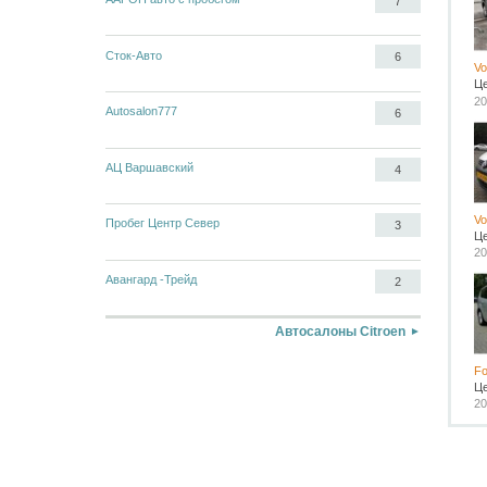
7
Сток-Авто
6
Vo
Ц
20
Autosalon777
6
АЦ Варшавский
4
Vo
Пробег Центр Север
3
Ц
20
Авангард -Трейд
2
Автосалоны Citroen
F
Ц
20