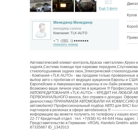
Двига
Ещё 3 фото
Кузов
Менеджер Менеджер
Короб
менеджер салона
Компания:
TLK-AUTO
Приво
●●●●●●●
+
(
)
показать номер
Автоматический климат-контроль,Краска «металлик»,Круиз-
задняя,Система помощи при парковке передняя,Спутниковая
стеклоподъемник задних окон,Электрический стеклоподъемник передних око
- Компания «TLK-AUTO» - мы продаем только проверенные
выбор авто с пробегам от ведущих аукционов Европы и США!
Европейские и Американские аукционы в он-Лайн режиме, тольк
Возможно ваше личное участие в аукционе !!! Профессионал
АВТОКРЕДИТОВАНИЯ «TLK-AUTO» – КРЕДИТ НА ЛЮБОЙ АВТОМ
ПЕРВОНАЧАЛЬНОГО взноса, без справок о доходах. Оформле
диагностика) ПРИНИМАЕМ АВТОМОБИЛИ НА КОМИССИЮ (Без ф
автомобиля)! Профессиональный подбор АВТО для ВАС! Бол
партнеров в регионах в сфере автобизнеса !!! -----------------------------
информацию вы можете получить по телефону у наших консульт
22-77 Кредитный отдел : тел. +7(938) 41-44-644 Наш адрес :
Представительство в Германии: «ROAL Handels GmbH» address: 
87335867‎‏ ID_1342013