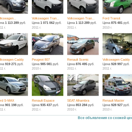
lkswagen...
Volkswagen Tran...
Volkswagen Tran...
Ford Transit
ена
1 113 289
руб.
Цена
1 071 062
руб.
Цена
1 113 289
руб.
Цена
875 481
руб.
11 г.
2011 г.
2011 г.
2010 г.
lkswagen Caddy
Peugeot 807
Renault Scenic
Volkswagen Caddy
ена
919 271
руб.
Цена
985 081
руб.
Цена
876 495
руб.
Цена
928 997
руб.
11 г.
2010 г.
2011 г.
2011 г.
ord S-MAX
Renault Espace
SEAT Alhambra
Renault Master
ена
901 198
руб.
Цена
935 437
руб.
Цена
853 284
руб.
Цена
928 927
руб.
11 г.
2011 г.
2010 г.
2010 г.
Все объявления со схожей це