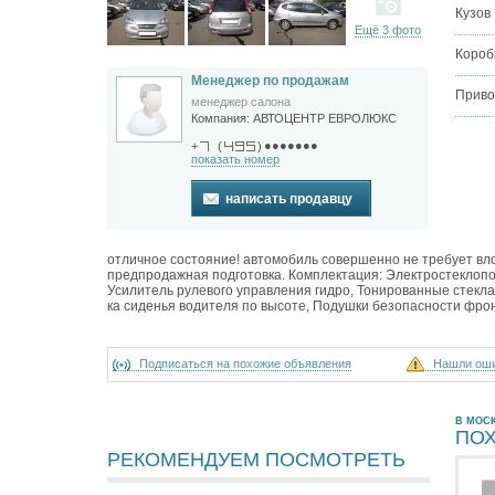
Кузов
Ещё 3 фото
Короб
Менеджер по продажам
Приво
менеджер салона
Компания:
АВТОЦЕНТР ЕВРОЛЮКС
●●●●●●●
+
(
)
показать номер
написать продавцу
отличное состояние! автомобиль совершенно не требует вло
предпродажная подготовка. Комплектация: Электростеклопо
Усилитель рулевого управления гидро, Тонированные стекла, 
ка сиденья водителя по высоте, Подушки безопасности фро
Подписаться на похожие объявления
Нашли ош
В МОС
ПО
РЕКОМЕНДУЕМ ПОСМОТРЕТЬ