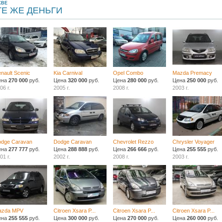
КВЕ
ТЕ ЖЕ ДЕНЬГИ
nault Scenic
Kia Carnival
Opel Combo
Mazda Premacy
ена
270 000
руб.
Цена
320 000
руб.
Цена
280 000
руб.
Цена
250 000
руб.
06 г.
2005 г.
2008 г.
2003 г.
odge Caravan
Dodge Caravan
Chevrolet Rezzo
Chrysler Voyager
ена
277 777
руб.
Цена
288 888
руб.
Цена
266 666
руб.
Цена
255 555
руб.
01 г.
2002 г.
2008 г.
2003 г.
azda MPV
Citroen Xsara P...
Citroen Xsara P...
Citroen Xsara P...
ена
255 555
руб.
Цена
300 000
руб.
Цена
270 000
руб.
Цена
260 000
руб.