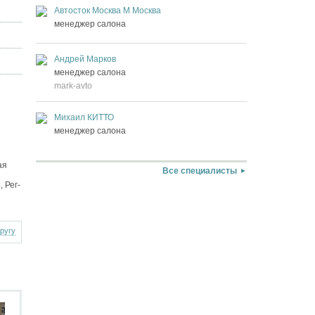
Автосток Москва М Москва
менеджер салона
Андрей Марков
менеджер салона
mark-avto
Михаил КИТТО
менеджер салона
ая
Все специалисты
 Рег-
другу