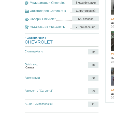
Модификации Chevrolet Rezzo
3 модификации
Фотогалерея Chevrolet Rezzo
11 фотографий
Обзоры Chevrolet
120 обзоров
Ch
Ц
20
Объявления Chevrolet Rezzo
71 объявление
В АВТОСАЛОНАХ
CHEVROLET
Сильвер-Авто
49
Ch
Ц
20
Quick avto
48
Южная
Автоимпорт
30
Ch
Автоцентр "Сатурн-2"
23
Ц
20
АЦ на Тимирязевской
21