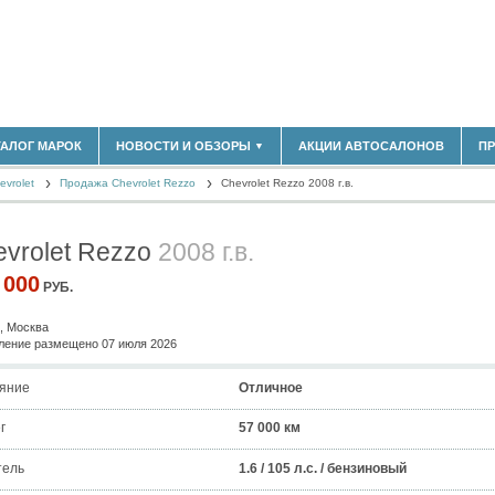
180)
ТАЛОГ МАРОК
НОВОСТИ И ОБЗОРЫ
АКЦИИ АВТОСАЛОНОВ
П
▼
БЛАСТЬ
(14304)
vrolet
(5619)
Продажа Chevrolet Rezzo
Chevrolet Rezzo 2008 г.в.
НОВОСТИ РЫНКА
ОБЗОРЫ НОВИНОК
)
ЭКСПЕРТНОЕ МНЕНИЕ
vrolet Rezzo
2008 г.в.
МАТЕРИАЛЫ ПАРТНЕРОВ
ВЫСТАВКИ И АВТОСАЛОНЫ
 000
РУБ.
В
, Москва
ение размещено 07 июля 2026
яние
Отличное
г
57 000 км
тель
1.6 / 105 л.с. / бензиновый