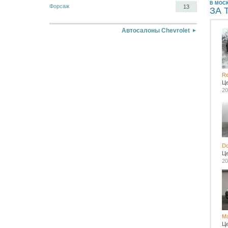
В МОС
Форсаж
13
ЗА 
Автосалоны Chevrolet
Re
Ц
20
D
Ц
20
M
Ц