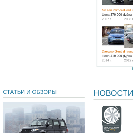
Nissan Primera
Ford 
Цена
370 000
руб.
Цена
2007 г.
2008 г
Daewoo Gentra
Hyund
Цена
419 000
руб.
Цена
2014 г.
2012 г
НОВОСТ
СТАТЬИ И ОБЗОРЫ