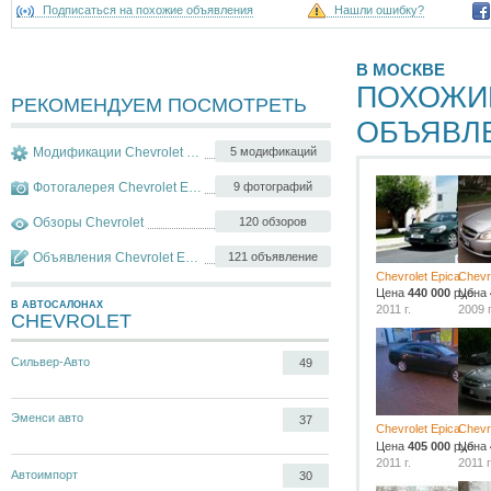
Подписаться на похожие объявления
Нашли ошибку?
В МОСКВЕ
ПОХОЖИ
РЕКОМЕНДУЕМ ПОСМОТРЕТЬ
ОБЪЯВЛ
Модификации Chevrolet Epica
5 модификаций
Фотогалерея Chevrolet Epica
9 фотографий
Обзоры Chevrolet
120 обзоров
Объявления Chevrolet Epica
121 объявление
Chevrolet Epica
Chevr
Цена
440 000
руб.
Цена
В АВТОСАЛОНАХ
2011 г.
2009 г
CHEVROLET
Сильвер-Авто
49
Эменси авто
37
Chevrolet Epica
Chevr
Цена
405 000
руб.
Цена
2011 г.
2011 г
Автоимпорт
30