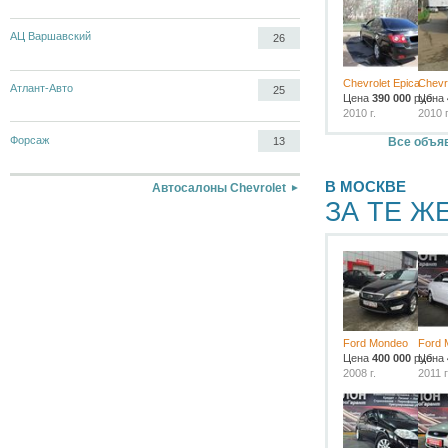
АЦ Варшавский
26
Chevrolet Epica
Chevr
Атлант-Авто
25
Цена
390 000
руб.
Цена
2010 г.
2010 г
Форсаж
Все объяв
13
В МОСКВЕ
Автосалоны Chevrolet
ЗА ТЕ Ж
Ford Mondeo
Ford 
Цена
400 000
руб.
Цена
2008 г.
2011 г