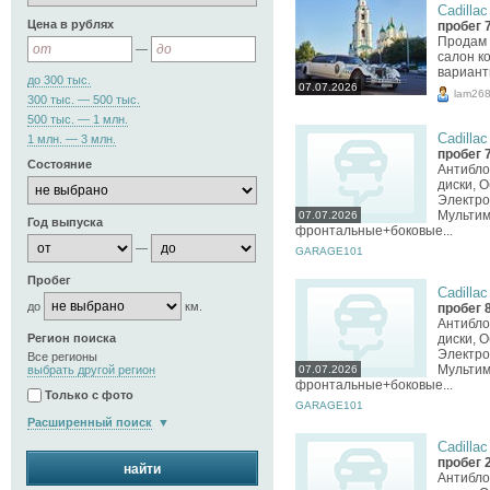
Cadillac
Цена в рублях
пробег 
Продам 
—
салон к
вариант
до 300 тыс.
07.07.2026
lam26
300 тыс. — 500 тыс.
500 тыс. — 1 млн.
Cadillac
1 млн. — 3 млн.
пробег 
Состояние
Антибло
диски, 
Электро
Мультим
07.07.2026
Год выпуска
фронтальные+боковые...
—
GARAGE101
Пробег
Cadillac
до
км.
пробег 
Антибло
диски, 
Регион поиска
Электро
Все регионы
Мультим
07.07.2026
выбрать другой регион
фронтальные+боковые...
Только с фото
GARAGE101
Расширенный поиск
Cadillac
пробег 
найти
Антибло