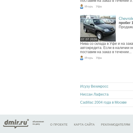
поставим на заказ в течении 5..
Игорь
Уфа
Chevrole
пробег 
Продажа
07.07.2026
Нива со склада в Уфе и на за
автокредита. Если в наличии 
поставим на заказ в течении...
Игорь
Уфа
Исузу Вехикросс
Ниссан Лафеста
Cadillac 2004 года в Москве
О ПРОЕКТЕ
КАРТА САЙТА
РЕКЛАМОДАТЕЛЯМ