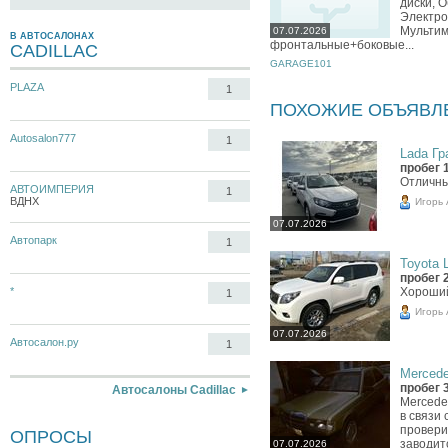
диски, 
Электро
Мультим
07.07.2026
В АВТОСАЛОНАХ
фронтальные+боковые...
CADILLAC
GARAGE101
PLAZA
1
ПОХОЖИЕ ОБЪЯВЛ
Autosalon777
1
Lada Гра
пробег 
Отличн
АВТОИМПЕРИЯ
1
ВДНХ
Игорь
07.07.2026
Автопарк
1
Toyota L
пробег 
Хороши
*
1
Игорь
07.07.2026
Автосалон.ру
1
Mercede
пробег 
Автосалоны Cadillac
Mercede
в связи 
провери
ОПРОСЫ
заводит
07.07.2026