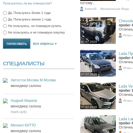
потому...
Пользуетесь ли вы планшетом?
Алексей.
Минеральные Воды
Да. Пользуюсь более 1 года
Да. Пользуюсь менее 1 года
Chevrole
пробег 
Не пользуюсь, но планирую купить
Отличны
Не пользуюсь и не планирую покупку
Игорь
07.07.2026
все опросы
Lada Пр
пробег 
Отличны
СПЕЦИАЛИСТЫ
Игорь
07.07.2026
Автосток Москва М Москва
менеджер салона
Lada Ves
пробег 
Отличны
Андрей Марков
Игорь
менеджер салона
07.07.2026
mark-avto
Lada Lar
пробег 
Михаил КИТТО
Отличны
менеджер салона
Игорь