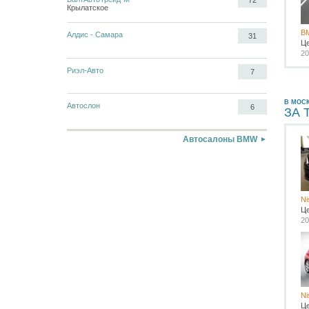
72
Крылатское
B
Алдис - Самара
31
Ц
20
Риэл-Авто
7
В МОС
Автослон
6
ЗА 
Автосалоны BMW
Ni
Ц
20
Ni
Ц