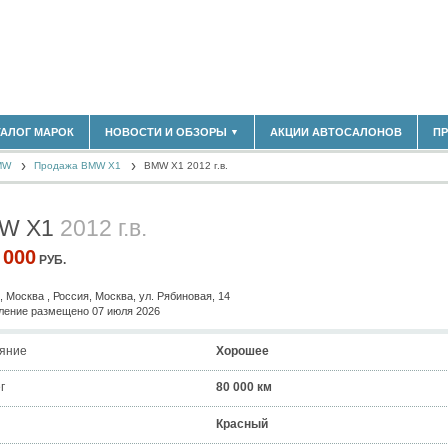
180)
ТАЛОГ МАРОК
НОВОСТИ И ОБЗОРЫ
АКЦИИ АВТОСАЛОНОВ
П
▼
БЛАСТЬ
(14304)
MW
(5619)
Продажа BMW X1
BMW X1 2012 г.в.
НОВОСТИ РЫНКА
ОБЗОРЫ НОВИНОК
)
ЭКСПЕРТНОЕ МНЕНИЕ
W X1
2012 г.в.
МАТЕРИАЛЫ ПАРТНЕРОВ
ВЫСТАВКИ И АВТОСАЛОНЫ
 000
РУБ.
В
, Москва , Россия, Москва, ул. Рябиновая, 14
ение размещено 07 июля 2026
яние
Хорошее
г
80 000 км
Красный