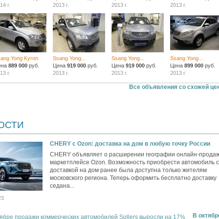
14 г.
2013 г.
2013 г.
2013 г.
ang Yong Kyron
Ssang Yong...
Ssang Yong...
Ssang Yong...
ена
889 000
руб.
Цена
919 000
руб.
Цена
919 000
руб.
Цена
899 000
руб.
13 г.
2013 г.
2013 г.
2013 г.
Все объявления со схожей це
ОСТИ
CHERY c Ozon: доставка на дом в любую точку России
CHERY объявляет о расширении географии онлайн-продаж
маркетплейсе Ozon. Возможность приобрести автомобиль с
доставкой на дом ранее была доступна только жителям
московского региона. Теперь оформить бесплатно доставку
седана...
23
В октябр