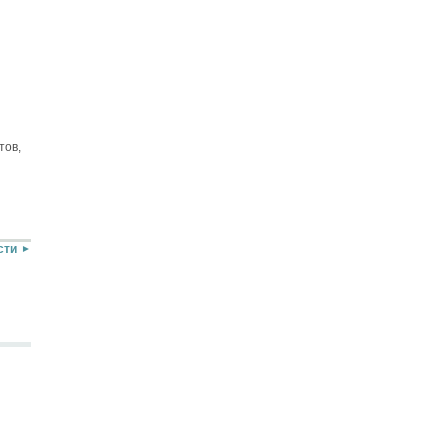
тов,
сти