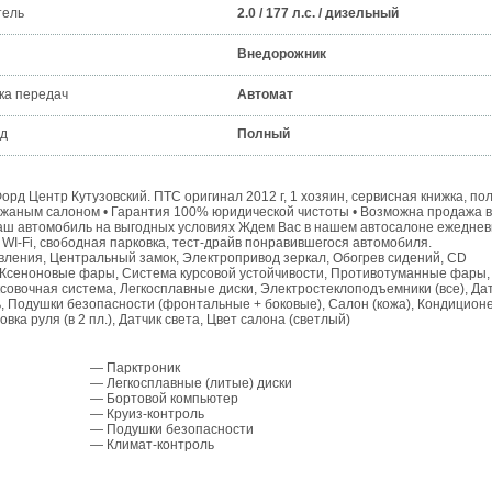
тель
2.0 / 177 л.с. / дизельный
Внедорожник
ка передач
Автомат
д
Полный
рд Центр Кутузовский. ПТС оригинал 2012 г, 1 хозяин, сервисная книжка, по
ожаным салоном • Гарантия 100% юридической чистоты • Возможна продажа в
 Ваш автомобиль на выгодных условиях Ждем Вас в нашем автосалоне ежеднев
 WI-Fi, свободная парковка, тест-драйв понравившегося автомобиля.
вления, Центральный замок, Электропривод зеркал, Обогрев сидений, CD
), Ксеноновые фары, Система курсовой устойчивости, Противотуманные фары,
овочная система, Легкосплавные диски, Электростеклоподъемники (все), Да
ь, Подушки безопасности (фронтальные + боковые), Салон (кожа), Кондицион
овка руля (в 2 пл.), Датчик света, Цвет салона (светлый)
— Парктроник
— Легкосплавные (литые) диски
— Бортовой компьютер
— Круиз-контроль
— Подушки безопасности
— Климат-контроль