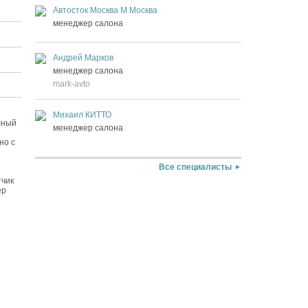
Автосток Москва М Москва
менеджер салона
Андрей Марков
менеджер салона
mark-avto
Михаил КИТТО
лный
менеджер салона
но с
Все специалисты
тчик
ер