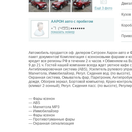
Двига
Ещё 3 фото
Кузов
ААРОН авто с пробегом
Короб
●●●●●●●
+
(
)
показать номер
Приво
Автомобиль продается оф. дилером Ситроен Аарон-авто и Фо
пакет документов! Комплектация с ксеноновыми фарами и к
кредит все регионы РФ в течении 2-х часов. • Обменяем на
9 до 21 ч. Гостей нашей компании всегда ждет уютное кафе с
Антиблокировочная система (ABS), Усилитель рулевого упра
Магнитола, Иммобилайзер, Регул. Сидения вод. (по высоте
Охранная система, Омыватель фар, Парктроник, Антипробукс
дождя, Обогрев зеркал, Бортовой компьютер, Круиз-контрол
(климат 2-зонный), Регул. Сидения пасс. (по высоте), Регулир
— Фары ксенон
— ABS
— Магнитола MP3
— Иммобилайзер
— Фары ксенон
— Противотуманные фары
— Охранная сигнализация