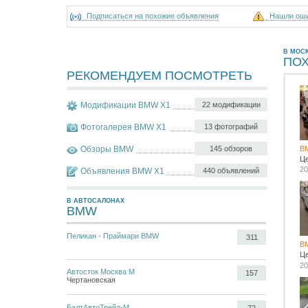
Подписаться на похожие объявления
Нашли ош
В МОС
ПО
РЕКОМЕНДУЕМ ПОСМОТРЕТЬ
Модификации BMW X1
22 модификации
Фотогалерея BMW X1
13 фотографий
Обзоры BMW
145 обзоров
B
Ц
20
Объявления BMW X1
440 объявлений
В АВТОСАЛОНАХ
BMW
Пеликан - Праймари BMW
311
B
Ц
20
Автосток Москва М
157
Чертановская
БалтАвтоТрейд-М