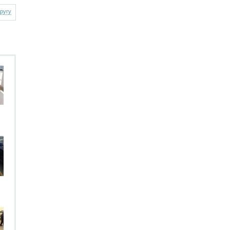
другу
.
.