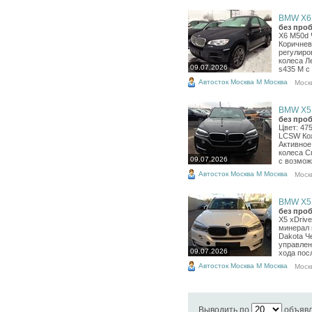
BMW X6, 
без проб
X6 M50d 
Коричнев
регулиро
колеса Л
09.07.2026
s435 M с
Автосток Москва М Москва
Моск
BMW X5, 
без проб
Цвет: 47
LCSW Кож
Активное
колеса С
09.07.2026
с возмож
Автосток Москва М Москва
Моск
BMW X5, 
без проб
X5 xDriv
минерал 
Dakota Ч
управлен
09.07.2026
хода посл
Автосток Москва М Москва
Моск
Выводить по
объяв