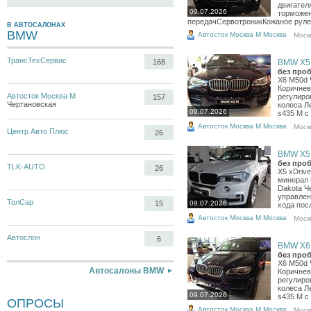
двигател
09.07.2026
торможен
передачСервотроникКожаное рулев
В АВТОСАЛОНАХ
BMW
Автосток Москва М Москва
Моск
ТрансТехСервис
168
BMW X5, 
без проб
X6 M50d 
Коричнев
Автосток Москва М
регулиро
157
Чертановская
колеса Л
09.07.2026
s435 M с
Автосток Москва М Москва
Моск
Центр Авто Плюс
26
BMW X5, 
без проб
TLK-AUTO
26
X5 xDriv
минерал 
Dakota Ч
управлен
ТолСар
15
09.07.2026
хода посл
Автосток Москва М Москва
Моск
Автослон
6
BMW X6, 
без проб
X6 M50d 
Автосалоны BMW
Коричнев
регулиро
колеса Л
09.07.2026
s435 M с
ОПРОСЫ
Автосток Москва М Москва
Моск