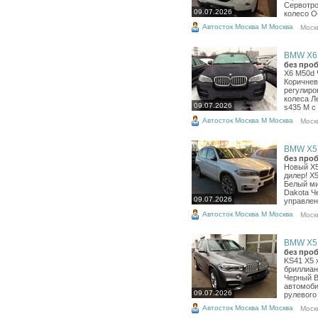
Сервотро
09.07.2026
колесо Об
Автосток Москва М Москва
Моск
BMW X6, 
без проб
X6 M50d 
Коричнев
регулиро
колеса Л
09.07.2026
s435 M с
Автосток Москва М Москва
Моск
BMW X5, 
без проб
Новый X5
дилер! X
Белый ми
Dakota Ч
09.07.2026
управлен
Автосток Москва М Москва
Моск
BMW X5, 
без проб
KS41 X5 
бриллиан
Черный В
автомоби
09.07.2026
рулевого
Автосток Москва М Москва
Моск