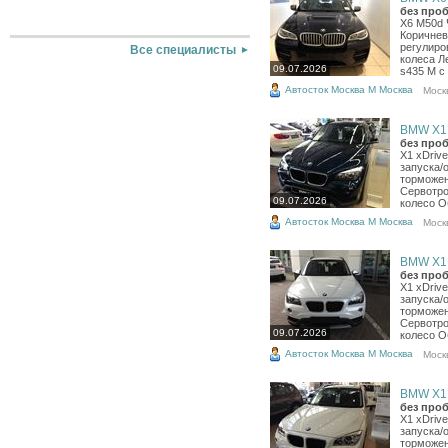
без проб
X6 M50d 
Коричнев
регулиро
Все специалисты
колеса Л
09.07.2026
s435 M с
Автосток Москва М Москва
Моск
BMW X1, 
без проб
X1 xDriv
запуска/
торможен
Сервотро
09.07.2026
колесо Об
Автосток Москва М Москва
Моск
BMW X1, 
без проб
X1 xDriv
запуска/
торможен
Сервотро
09.07.2026
колесо Об
Автосток Москва М Москва
Моск
BMW X1, 
без проб
X1 xDriv
запуска/
торможен