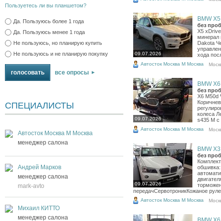
Пользуетесь ли вы планшетом?
BMW X5, 
Да. Пользуюсь более 1 года
без проб
X5 xDriv
Да. Пользуюсь менее 1 года
минерал 
Не пользуюсь, но планирую купить
Dakota Ч
управлен
Не пользуюсь и не планирую покупку
09.07.2026
хода посл
Автосток Москва М Москва
Моск
все опросы
BMW X6, 
без проб
X6 M50d 
Коричнев
СПЕЦИАЛИСТЫ
регулиро
колеса Л
09.07.2026
s435 M с
Автосток Москва М Москва
Моск
Автосток Москва М Москва
менеджер салона
BMW X3, 
без проб
Комплект
Андрей Марков
обшивка:
автомати
менеджер салона
двигател
09.07.2026
торможе
mark-avto
передачСервотроникКожаное рулев
Автосток Москва М Москва
Моск
Михаил КИТТО
менеджер салона
BMW X6, 