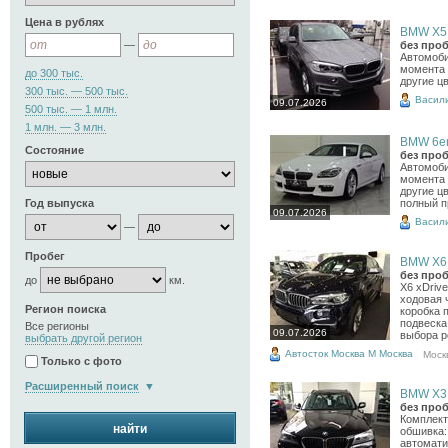
Цена в рублях
BMW X5, 
—
без проб
Автомоби
момента 
до 300 тыс.
другие ц
300 тыс. — 500 тыс.
Васил
09.07.2026
500 тыс. — 1 млн.
1 млн. — 3 млн.
BMW 6er,
Состояние
без проб
Автомоби
момента 
другие ц
Год выпуска
полный п
09.07.2026
Васил
—
Пробег
BMW X6, 
без проб
до
км.
X6 xDriv
ходовая 
Регион поиска
коробка 
подвеска
Все регионы
09.07.2026
выбора р
выбрать другой регион
Автосток Москва М Москва
Моск
Только с фото
Расширенный поиск
BMW X3, 
без проб
Комплект
найти
обшивка:
автомати