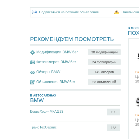
Подписаться на похожие объявления
Нашли ош
В МОС
ПО
РЕКОМЕНДУЕМ ПОСМОТРЕТЬ
Модификации BMW 6er
38 модификаций
Фотогалерея BMW 6er
24 фотографии
Обзоры BMW
145 обзоров
B
Ц
20
Объявления BMW 6er
58 объявлений
В АВТОСАЛОНАХ
BMW
БорисХоф - МКАД 29
195
B
Ц
20
ТрансТехСервис
168