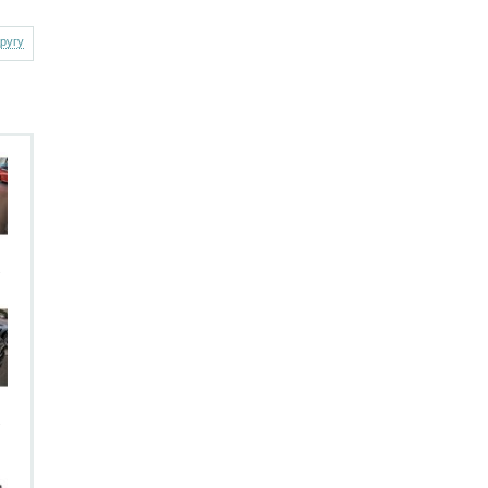
другу
.
.