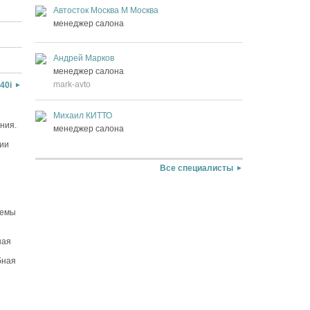
Автосток Москва М Москва
менеджер салона
Андрей Марков
менеджер салона
mark-avto
40i
Михаил КИТТО
ния.
менеджер салона
ции
е
Все специалисты
темы
ная
бная