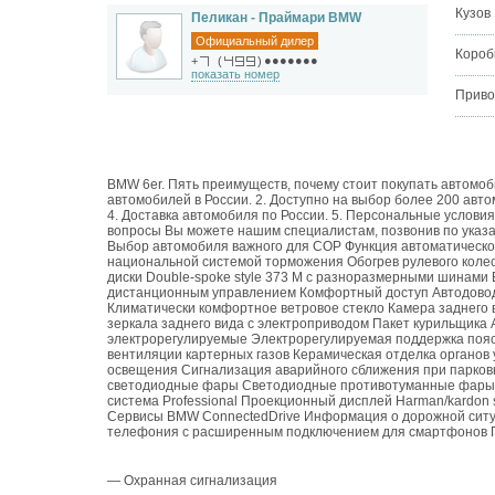
Кузов
Пеликан - Праймари BMW
Официальный дилер
Короб
●●●●●●●
+
(
)
показать номер
Приво
BMW 6er. Пять преимуществ, почему стоит покупать автомоб
автомобилей в России. 2. Доступно на выбор более 200 авт
4. Доставка автомобиля по России. 5. Персональные услови
вопросы Вы можете нашим специалистам, позвонив по указа
Выбор автомобиля важного для СОР Функция автоматическо
национальной системой торможения Обогрев рулевого коле
диски Double-spoke style 373 M c разноразмерными шинами 
дистанционным управлением Комфортный доступ Автодовод
Климатически комфортное ветровое стекло Камера заднего
зеркала заднего вида с электроприводом Пакет курильщика
электрорегулируемые Электрорегулируемая поддержка пояс
вентиляции картерных газов Керамическая отделка органо
освещения Сигнализация аварийного сближения при парков
светодиодные фары Светодиодные противотуманные фары С
система Professional Проекционный дисплей Harman/kardon s
Сервисы BMW ConnectedDrive Информация о дорожной ситу
телефония с расширенным подключением для смартфонов Го
— Охранная сигнализация