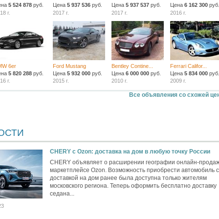
ена
5 524 878
руб.
Цена
5 937 536
руб.
Цена
5 937 537
руб.
Цена
6 162 300
руб
18 г.
2017 г.
2017 г.
2016 г.
MW 6er
Ford Mustang
Bentley Contine...
Ferrari Califor...
ена
5 820 288
руб.
Цена
5 932 000
руб.
Цена
6 000 000
руб.
Цена
5 834 000
руб
16 г.
2015 г.
2010 г.
2009 г.
Все объявления со схожей це
ОСТИ
CHERY c Ozon: доставка на дом в любую точку России
CHERY объявляет о расширении географии онлайн-продаж
маркетплейсе Ozon. Возможность приобрести автомобиль с
доставкой на дом ранее была доступна только жителям
московского региона. Теперь оформить бесплатно доставку
седана...
23