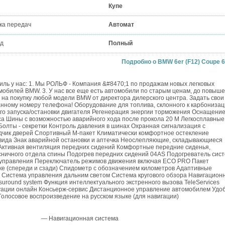
Купе
ка передач
Автомат
д
Полный
Подробно о BMW 6er (F12) Coupe 6
иль у нас: 1. Мы РОЛЬФ - Компания &#8470;1 по продажам новых легковых
омобилей BMW. 3. У нас все еще есть автомобили по старым ценам, до повыше
я на покупку любой модели BMW от директора дилерского центра. Задать свои
нному номеру телефона! Оборудование для топлива, склонного к карбониза
го запуска/остановки двигателя Регенерация энергии торможения Оснащени
са Шины с возможностью аварийного хода после прокола 20 M Легкосплавные
Болты - секретки Контроль давления в шинах Охранная сигнализация с
чик дверей Спортивный М-пакет Климатически комфортное остекление
 вида Знак аварийной остановки и аптечка Неослепляющие, складывающиеся
 Активная вентиляция передних сидений Комфортные передние сиденья,
ничного отдела спины Подогрев передних сидений 04AS Подогреватель сис
в управления Переключатель режимов движения включая ECO PRO Пакет
ке (спереди и сзади) Спидометр с обозначением километров Адаптивные
истема управления дальним светом Система кругового обзора Навигацион
uround system Функция интеллектуального экстренного вызова TeleServices
ации онлайн Консьерж-сервис Дистанционное управление автомобилем Удо
лосовое воспроизведение на русском языке (для навигации)
— Навигационная система