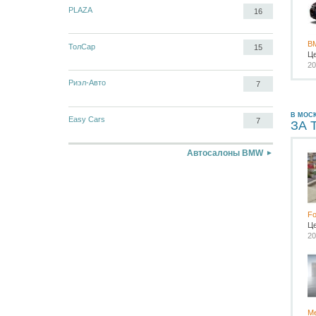
PLAZA
16
B
ТолСар
15
Ц
20
Риэл-Авто
7
В МОС
Easy Cars
7
ЗА 
Автосалоны BMW
Fo
Ц
20
Me