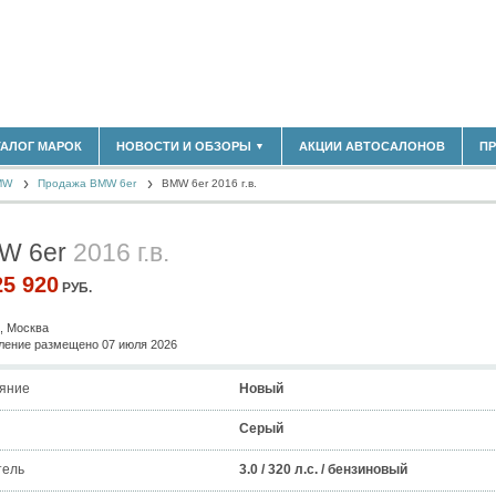
180)
ТАЛОГ МАРОК
НОВОСТИ И ОБЗОРЫ
АКЦИИ АВТОСАЛОНОВ
П
▼
БЛАСТЬ
(14304)
MW
(5619)
Продажа BMW 6er
BMW 6er 2016 г.в.
НОВОСТИ РЫНКА
ОБЗОРЫ НОВИНОК
)
ЭКСПЕРТНОЕ МНЕНИЕ
W 6er
2016 г.в.
МАТЕРИАЛЫ ПАРТНЕРОВ
ВЫСТАВКИ И АВТОСАЛОНЫ
25 920
РУБ.
В
, Москва
ение размещено 07 июля 2026
яние
Новый
Серый
тель
3.0 / 320 л.с. / бензиновый