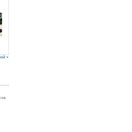
.
.
ной
 на