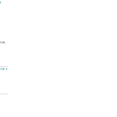
е
тов,
сти