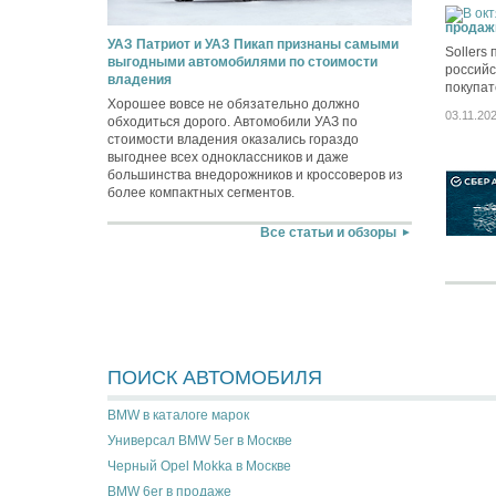
продаж
УАЗ Патриот и УАЗ Пикап признаны самыми
Sollers
выгодными автомобилями по стоимости
российс
владения
покупат
Хорошее вовсе не обязательно должно
03.11.20
обходиться дорого. Автомобили УАЗ по
стоимости владения оказались гораздо
выгоднее всех одноклассников и даже
большинства внедорожников и кроссоверов из
более компактных сегментов.
Все статьи и обзоры
ПОИСК АВТОМОБИЛЯ
BMW в каталоге марок
Универсал BMW 5er в Москве
Черный Opel Mokka в Москве
BMW 6er в продаже