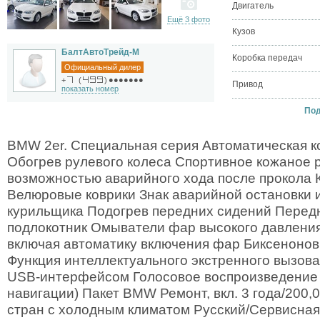
Двигатель
Ещё 3 фото
Кузов
БалтАвтоТрейд-М
Коробка передач
Официальный дилер
●●●●●●●
+
(
)
Привод
показать номер
Под
BMW 2er. Специальная серия Автоматическая к
Обогрев рулевого колеса Спортивное кожаное 
возможностью аварийного хода после прокола 
Велюровые коврики Знак аварийной остановки и
курильщика Подогрев передних сидений Перед
подлокотник Омыватели фар высокого давления
включая автоматику включения фар Биксенонов
Функция интеллектуального экстренного вызова
USB-интерфейсом Голосовое воспроизведение н
навигации) Пакет BMW Ремонт, вкл. 3 года/200,
стран с холодным климатом Русский/Сервисная 