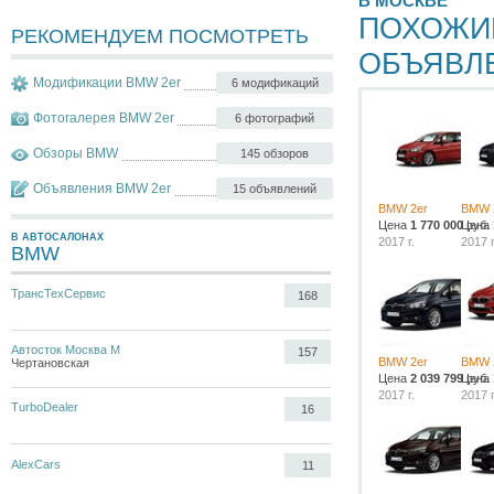
В МОСКВЕ
ПОХОЖИ
РЕКОМЕНДУЕМ ПОСМОТРЕТЬ
ОБЪЯВЛ
Модификации BMW 2er
6 модификаций
Фотогалерея BMW 2er
6 фотографий
Обзоры BMW
145 обзоров
Объявления BMW 2er
15 объявлений
BMW 2er
BMW 
Цена
1 770 000
Цена
руб.
В АВТОСАЛОНАХ
2017 г.
2017 г
BMW
ТрансТехСервис
168
Автосток Москва М
157
BMW 2er
BMW 
Чертановская
Цена
2 039 799
Цена
руб.
2017 г.
2017 г
TurboDealer
16
AlexCars
11