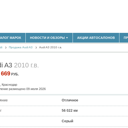
183)
ТАЛОГ МАРОК
НОВОСТИ И ОБЗОРЫ
АКЦИИ АВТОСАЛОНОВ
П
▼
БЛАСТЬ
(14298)
di
(5619)
Продажа Audi A3
Audi A3 2010 г.в.
НОВОСТИ РЫНКА
ОБЗОРЫ НОВИНОК
)
ЭКСПЕРТНОЕ МНЕНИЕ
di A3
2010 г.в.
МАТЕРИАЛЫ ПАРТНЕРОВ
ВЫСТАВКИ И АВТОСАЛОНЫ
 669
РУБ.
В
, Краснодар
ение размещено 09 июля 2026
яние
Отличное
г
56 022 км
Серый