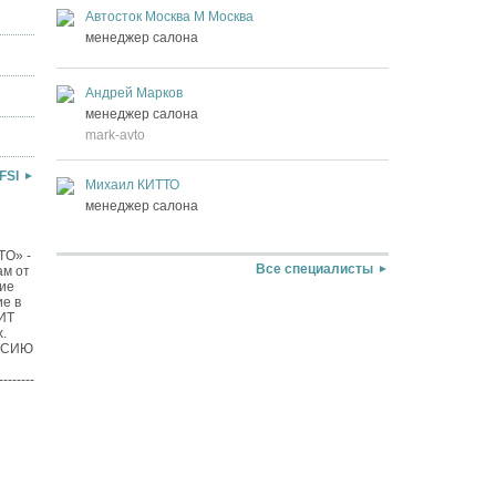
Автосток Москва М Москва
менеджер салона
Андрей Марков
менеджер салона
mark-avto
FSI
Михаил КИТТО
менеджер салона
UTO» -
Все специалисты
ам от
кие
ие в
ДИТ
.
ИССИЮ
------
ш