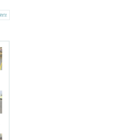
другу
.