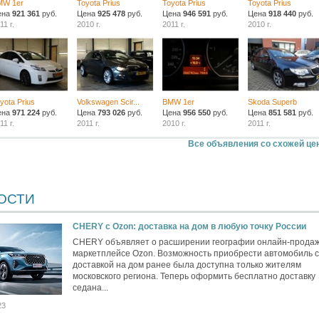
MW 1er
Toyota Prius
Toyota Prius
Toyota Prius
ена
921 361
руб.
Цена
925 478
руб.
Цена
946 591
руб.
Цена
918 440
руб.
11 г.
2010 г.
2011 г.
2010 г.
yota Prius
Volkswagen Scir...
BMW 1er
Skoda Superb
ена
971 224
руб.
Цена
793 026
руб.
Цена
956 550
руб.
Цена
851 581
руб.
11 г.
2011 г.
2010 г.
2011 г.
Все объявления со схожей це
ОСТИ
CHERY c Ozon: доставка на дом в любую точку России
CHERY объявляет о расширении географии онлайн-продаж
маркетплейсе Ozon. Возможность приобрести автомобиль с
доставкой на дом ранее была доступна только жителям
московского региона. Теперь оформить бесплатно доставку
седана...
23