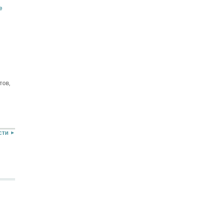
е
тов,
сти