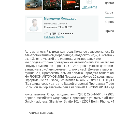
Двига
Ещё 3 фото
Кузов
Менеджер Менеджер
Короб
менеджер салона
Компания:
TLK-AUTO
Приво
●●●●●●●
+
(
)
показать номер
Автоматический климат-контроль,Кожаное рулевое колесо,К
электромеханизмом,Передний(-е) подлокотник(-и),Система 
окон,Электрический стеклоподъемник передних окон. --------------------
мы продаем только проверенные автомобили! Осуществляе
ведущих аукционов Европы и США! ! Цена с учетом доставки
аукционы в он-Лайн режиме, только у нас!!! Делаем ставки и 
аукционе !!! Профессиональная покупка - продажа вашего
НА ЛЮБОЙ АВТОМОБИЛЬ! Предлагаем более 20 кредитных пр
Оформление от 1 часа, без визита в банк. УСЛУГА ПО 
(Без финансовых затрат с Вашей стороны) Программа Trade
Большой выбор автомобилей в наличие!! АВТОКРЕДИТЫ надо брать
---------------------------------------------------------------------
консультантов! Отдел продаж: тел.+7(861) 290-44-64 : +7 (92
адрес : Российская Федерация г. Краснодар ул. Лизы Чайкин
— Климат-контроль