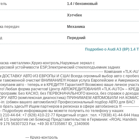
тель
1.4 / бензиновый
Хэтчбек
ка передач
Механика
д
Передний
Подробно о Audi A3 (8P) 1.4 T
раска «металлик»,Круиз-контроль,Наружные зеркал с
курсовой устойчивости ESP,Электрический стеклоподъемник задних
------------------------------------------------------------------------- Компания «TLK-A
м ДОСТАВКУ АВТО ИЗ ЕВРОПЫ И США! Всегда огромный выбор авто с пробег
 и таможенной очистки! ВНИМАНИЕ!!! Новая услуга Европейские и Американс
покупаем авто - теперь и в КРЕДИТ!!! Гарантия!!! Возможно ваше личное участ
 авто! Любая форма расчетов! Центр АВТОКРЕДИТОВАНИЯ «TLK-AUTO» – КРЕ
ограмм. Без КАСКО, без ПЕРВОНАЧАЛЬНОГО взноса, без справок о доходах
ПОДБОРУ АВТО (комплексная диагностика) ПРИНИМАЕМ АВТОМОБИЛИ НА КОМ
-in: (обмен вашего автомобиля)! Профессиональный подбор АВТО для ВАС!
 здесь!!!! Ищем партнеров в регионах в сфере автобизнеса !!! ---------------
-------------------- Подробную информацию вы можете получить по телефону у наших
8) 210-44-64: +7 (928) 410-22-77 Кредитный отдел : тел. +7(938) 41-44-644 На
ой 1/1 (напротив скп Бомонд) Представительство в Германии: «ROAL Handels
GmbH» address: Glienicker Straße 101 - 12557 Berlin Phone: ‎+49 176 56307323‎ Fax: ‎+49 30 87335867‎‏ ID_1340906
— Круиз-контроль