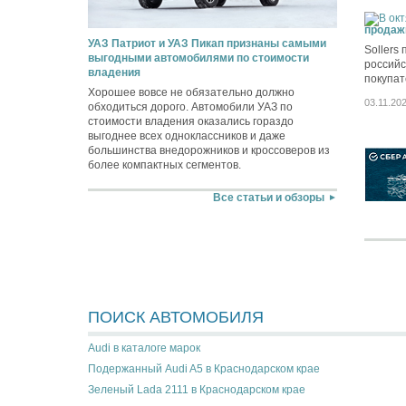
продаж
УАЗ Патриот и УАЗ Пикап признаны самыми
Sollers
выгодными автомобилями по стоимости
российс
владения
покупат
Хорошее вовсе не обязательно должно
03.11.20
обходиться дорого. Автомобили УАЗ по
стоимости владения оказались гораздо
выгоднее всех одноклассников и даже
большинства внедорожников и кроссоверов из
более компактных сегментов.
Все статьи и обзоры
ПОИСК АВТОМОБИЛЯ
Audi в каталоге марок
Подержанный Audi A5 в Краснодарском крае
Зеленый Lada 2111 в Краснодарском крае