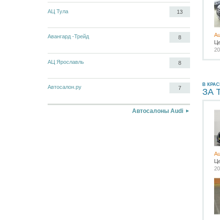
АЦ Тула
13
Au
Авангард -Трейд
8
Ц
20
АЦ Ярославль
8
В КРА
Автосалон.ру
7
ЗА 
Автосалоны Audi
Au
Ц
20