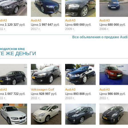
di A3
Audi A3
Audi A3
Audi A3
ена
1 120 327
руб.
Цена
1 997 647
руб.
Цена
600 000
руб.
Цена
680 000
руб.
11 г.
2017 г.
2009 г.
2006 г.
Все объявления о продаже Audi
СНОДАРСКОМ КРАЕ
ТЕ ЖЕ ДЕНЬГИ
di A3
Volkswagen Golf
Audi A3
Audi A3
ена
1 007 722
руб.
Цена
928 997
руб.
Цена
893 808
руб.
Цена
986 609
руб.
11 г.
2011 г.
2010 г.
2011 г.