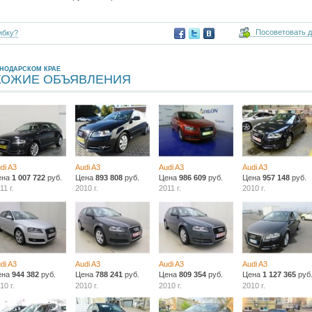
Посоветовать 
ибку?
СНОДАРСКОМ КРАЕ
ХОЖИЕ ОБЪЯВЛЕНИЯ
di A3
Audi A3
Audi A3
Audi A3
ена
1 007 722
руб.
Цена
893 808
руб.
Цена
986 609
руб.
Цена
957 148
руб.
11 г.
2010 г.
2011 г.
2010 г.
di A3
Audi A3
Audi A3
Audi A3
ена
944 382
руб.
Цена
788 241
руб.
Цена
809 354
руб.
Цена
1 127 365
руб
10 г.
2010 г.
2010 г.
2010 г.