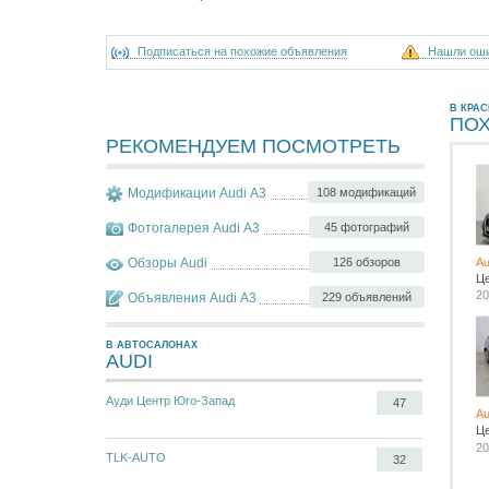
Подписаться на похожие объявления
Нашли ош
В КРА
ПО
РЕКОМЕНДУЕМ ПОСМОТРЕТЬ
Модификации Audi A3
108 модификаций
Фотогалерея Audi A3
45 фотографий
Обзоры Audi
126 обзоров
Au
Ц
20
Объявления Audi A3
229 объявлений
В АВТОСАЛОНАХ
AUDI
Ауди Центр Юго-Запад
47
Au
Ц
20
TLK-AUTO
32