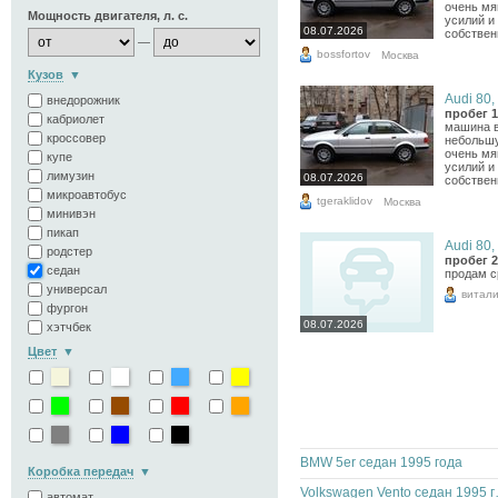
очень мя
Мощность двигателя, л. с.
усилий и
08.07.2026
собственн
—
bossfortov
Москва
Кузов
Audi 80, 
внедорожник
пробег 1
кабриолет
машина в
кроссовер
небольшу
очень мя
купе
усилий и
лимузин
08.07.2026
собственн
микроавтобус
tgeraklidov
Москва
минивэн
пикап
Audi 80, 
родстер
пробег 2
седан
продам сро
универсал
витал
фургон
08.07.2026
хэтчбек
Цвет
BMW 5er седан 1995 года
Коробка передач
Volkswag
автомат