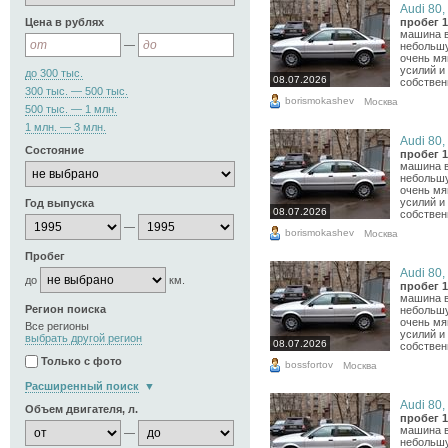
Audi 80, 
Цена в рублях
пробег 1
машина в
—
небольшу
очень мя
усилий и
до 300 тыс.
08.07.2026
собственн
300 тыс. — 500 тыс.
borismokashev
Москва
500 тыс. — 1 млн.
1 млн. — 3 млн.
Audi 80, 
Состояние
пробег 1
машина в
небольшу
очень мя
усилий и
Год выпуска
08.07.2026
собственн
—
borismokashev
Москва
Пробег
Audi 80, 
до
км.
пробег 1
машина в
Регион поиска
небольшу
очень мя
Все регионы
усилий и
выбрать другой регион
08.07.2026
собственн
Только с фото
bossfortov
Москва
Расширенный поиск
Audi 80, 
Объем двигателя, л.
пробег 1
машина в
—
небольшу