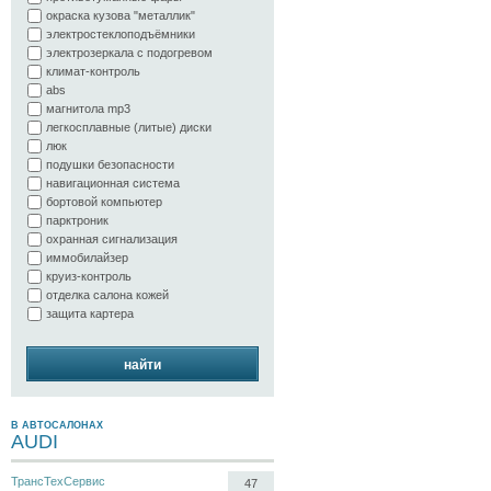
окраска кузова "металлик"
электростеклоподъёмники
электрозеркала с подогревом
климат-контроль
abs
магнитола mp3
легкосплавные (литые) диски
люк
подушки безопасности
навигационная система
бортовой компьютер
парктроник
охранная сигнализация
иммобилайзер
круиз-контроль
отделка салона кожей
защита картера
найти
В АВТОСАЛОНАХ
AUDI
ТрансТехСервис
47