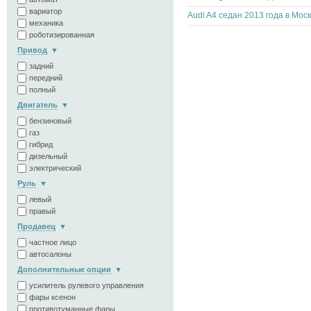
вариатор
Audi A4 седан 2013 года в Мос
механика
роботизированная
Привод
задний
передний
полный
Двигатель
бензиновый
газ
гибрид
дизельный
электрический
Руль
левый
правый
Продавец
частное лицо
автосалоны
Дополнительные опции
усилитель рулевого управления
фары ксенон
противотуманные фары