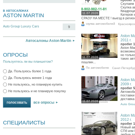
пробег 1
Скупаем 
Скупка а
Квадроци
В АВТОСАЛОНАХ
11.07.2026
ASTON MARTIN
Катеров 
СРАЗУ НА МЕСТЕ ! выезд в регио
скупка автомобилей
Красноярск
Auto Group Luxury Cars
9
Aston Ma
2011 г.
Автосалоны Aston Martin
пробег 1
Aston Ma
возможна
ОПРОСЫ
но тольк
11.07.2026
таких ав
Пользуетесь ли вы планшетом?
пошлин...
По автомобилю
Санкт-Петербу
Да. Пользуюсь более 1 года
Да. Пользуюсь менее 1 года
Aston Ma
2009 г.
Не пользуюсь, но планирую купить
пробег 5
Не пользуюсь и не планирую покупку
Автомоби
поставки
доставка
11.07.2026
все опросы
Auto Grou
Aston Ma
2012 г.
СПЕЦИАЛИСТЫ
пробег 1
Новый ав
СПб или 
любую то