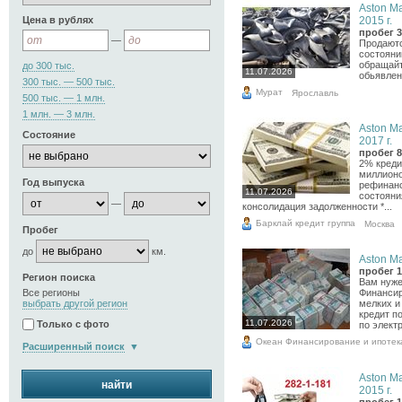
Aston Ma
Цена в рублях
2015 г.
пробег 3
—
Продаютс
состояни
обращайт
до 300 тыс.
11.07.2026
обьявлен
300 тыс. — 500 тыс.
Мурат
Ярославль
500 тыс. — 1 млн.
1 млн. — 3 млн.
Aston Ma
Состояние
2017 г.
пробег 8
2% креди
миллион
Год выпуска
рефинанс
11.07.2026
состояни
—
консолидация задолженности *...
Барклай кредит группа
Москва
Пробег
до
км.
Aston Ma
пробег 1
Регион поиска
Вам нуже
Все регионы
Финансир
выбрать другой регион
мелких и
кредит п
11.07.2026
Только с фото
по электр
Океан Финансирование и ипотек
Расширенный поиск
Aston Ma
найти
2015 г.