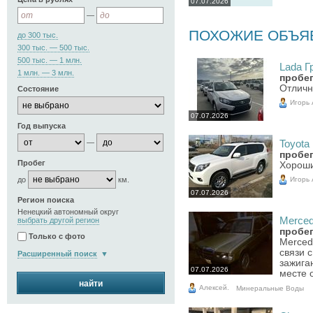
07.07.2026
—
ПОХОЖИЕ ОБЪЯ
до 300 тыс.
300 тыс. — 500 тыс.
500 тыс. — 1 млн.
Lada Гр
1 млн. — 3 млн.
пробег
Отличн
Состояние
Игорь
07.07.2026
Год выпуска
—
Toyota 
пробег
Пробег
Хороши
Игорь
до
км.
07.07.2026
Регион поиска
Ненецкий автономный округ
Merced
выбрать другой регион
пробег
Только с фото
Merced
связи 
Расширенный поиск
зажига
07.07.2026
месте 
найти
Алексей.
Минеральные Воды