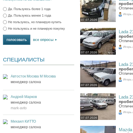
пробег
Отличн
Да. Пользуюсь более 1 года
Игорь
Да. Пользуюсь менее 1 года
07.07.2026
Не пользуюсь, но планирую купить
Не пользуюсь и не планирую покупку
Lada 21
пробег
все опросы
Отличн
Игорь
07.07.2026
СПЕЦИАЛИСТЫ
Lada 21
пробег
Отличн
Автосток Москва М Москва
Игорь
менеджер салона
07.07.2026
Андрей Марков
Lada 21
пробег
менеджер салона
Отличн
mark-avto
Игорь
07.07.2026
Михаил КИТТО
менеджер салона
Mazda 