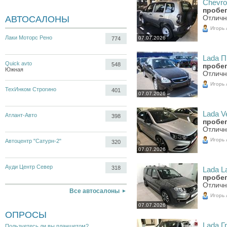
Chevrol
пробег
АВТОСАЛОНЫ
Отличн
Игорь
Лаки Моторс Рено
07.07.2026
774
Lada П
Quick avto
548
пробег
Южная
Отличн
Игорь
ТехИнком Строгино
401
07.07.2026
Lada Ve
Атлант-Авто
398
пробег
Отличн
Игорь
Автоцентр "Сатурн-2"
320
07.07.2026
Ауди Центр Север
318
Lada La
пробег
Отличн
Все автосалоны
Игорь
07.07.2026
ОПРОСЫ
Lada Гр
Пользуетесь ли вы планшетом?