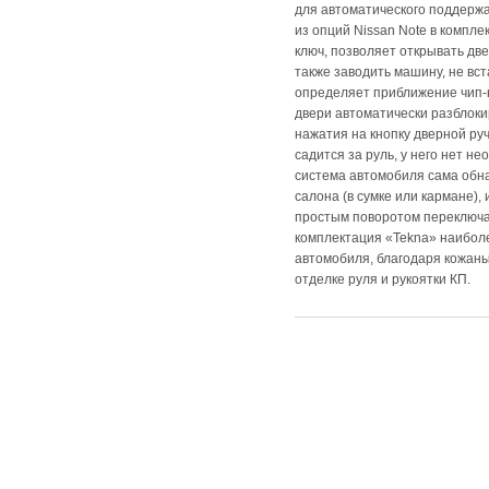
для автоматического поддерж
из опций Nissan Note в компле
ключ, позволяет открывать две
также заводить машину, не вст
определяет приближение чип-к
двери автоматически разблоки
нажатия на кнопку дверной ру
садится за руль, у него нет н
система автомобиля сама обна
салона (в сумке или кармане),
простым поворотом переключа
комплектация «Tekna» наибол
автомобиля, благодаря кожаны
отделке руля и рукоятки КП.