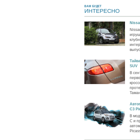
ВАМ БУДЕТ
ИНТЕРЕСНО
Nissa
Nissa
игру
клубн
интер
выпус
Тайва
SUV
В сен
перво
кросс
проте
Таман
Автог
C3 Pi
В мод
C и п
автом
Picas