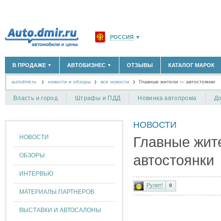
РОССИЯ
▼
МОСКВА И ОБЛАСТЬ
(58180)
В ПРОДАЖЕ
АВТОБИЗНЕС
ОТЗЫВЫ
КАТАЛОГ МАРОК
▼
▼
САНКТ-ПЕТЕРБУРГ И ОБЛАСТЬ
(14304)
autodmir.ru
новости и обзоры
все новости
КРАСНОДАРСКИЙ КРАЙ
Главные жители — автостоянки
(5619)
НОВЫЕ АВТОМОБИЛИ
ОФИЦИАЛЬНЫЕ ДИЛЕРЫ
(30122)
(1347)
АВТОМОБИЛИ С ПРОБЕГОМ
АВТОСАЛОНЫ
(111642)
(4191)
КРЫМ РЕСПУБЛИКА
(412)
Власть и город
Штрафы и ПДД
Новинка автопрома
До
АВТОСЕРВИСЫ
(1118)
+
РАЗМЕСТИТЬ ОБЪЯВЛЕНИЕ
СЕВАСТОПОЛЬ
(11)
ГРУЗОПЕРЕВОЗКИ
(128)
НОВОСТИ
ТАКСИ
(278)
СПИСОК ВСЕХ РЕГИОНОВ
ЗАПЧАСТИ
(848)
НОВОСТИ
Главные жит
ЗАПРАВКИ
(1737)
АРЕНДА
(190)
ОБЗОРЫ
автостоянки
+
ДОБАВИТЬ КОМПАНИЮ
ИНТЕРВЬЮ
СПЕЦИАЛИСТЫ
(890)
Рулит!
0
МАТЕРИАЛЫ ПАРТНЕРОВ
ВЫСТАВКИ И АВТОСАЛОНЫ