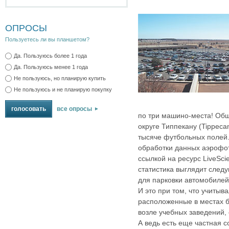
ОПРОСЫ
Пользуетесь ли вы планшетом?
Да. Пользуюсь более 1 года
Да. Пользуюсь менее 1 года
Не пользуюсь, но планирую купить
Не пользуюсь и не планирую покупку
все опросы
по три машино-места! Общ
округе Типпекану (Tippeca
тысяче футбольных полей. 
обработки данных аэрофо
ссылкой на ресурс LiveSc
статистика выглядит след
для парковки автомобилей 
И это при том, что учитыва
расположенные в местах б
возле учебных заведений, 
А ведь есть еще частная 