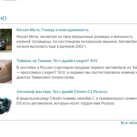
НО
Nissan Micra. Гламур и повседневность
Nissan Micra, несмотря на свои игрушечные размеры и внешность
клубной тусовщицы, по-настоящему интересная машина. Автомоби
начали выпускать еще в далеком 2002 г.
Тайвань на Тамани. Тест-драйв Luxgen7 SUV
В сентябре в России стартовали продажи первого автомобиля из Та
— кроссовера Luxgen7 SUV, а недавно мы протестировали новинку 
дорогах Таманского полуострова.
Автограф мастера. Тест-драйв Citroёn C3 Picasso
В модельном ряду Citroёn помимо линейки C и премиального сегмен
DS есть автомобили, которые носят гордое имя Picasso.
Все обз