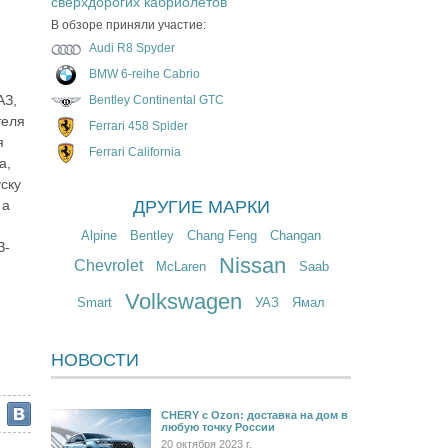
сверхдорогих кабриолетов
В обзоре приняли участие:
Audi R8 Spyder
BMW 6-reihe Cabrio
АЗ,
Bentley Continental GTC
теля
Ferrari 458 Spider
я
Ferrari California
а,
ску
 а
ДРУГИЕ МАРКИ
Alpine
Bentley
Chang Feng
Changan
З-
Nissan
Chevrolet
McLaren
Saab
Volkswagen
Smart
УАЗ
Ямал
НОВОСТИ
CHERY c Ozon: доставка на дом в
любую точку России
20 октября 2023 г.