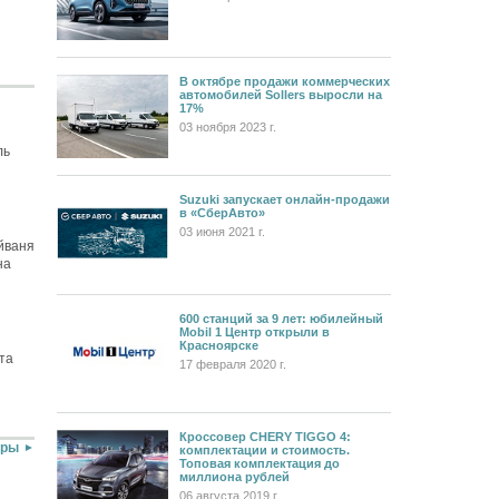
В октябре продажи коммерческих
автомобилей Sollers выросли на
17%
03 ноября 2023 г.
ль
Suzuki запускает онлайн-продажи
в «СберАвто»
03 июня 2021 г.
йваня
на
600 станций за 9 лет: юбилейный
Mobil 1 Центр открыли в
Красноярске
та
17 февраля 2020 г.
Кроссовер CHERY TIGGO 4:
оры
комплектации и стоимость.
Топовая комплектация до
миллиона рублей
06 августа 2019 г.