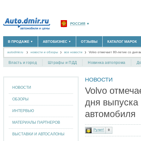
РОССИЯ
▼
МОСКВА И ОБЛАСТЬ
(58183)
В ПРОДАЖЕ
АВТОБИЗНЕС
ОТЗЫВЫ
КАТАЛОГ МАРОК
▼
▼
САНКТ-ПЕТЕРБУРГ И ОБЛАСТЬ
(14298)
autodmir.ru
новости и обзоры
все новости
КРАСНОДАРСКИЙ КРАЙ
Volvo отмечает 80-летие со дня 
(5619)
НОВЫЕ АВТОМОБИЛИ
ОФИЦИАЛЬНЫЕ ДИЛЕРЫ
(30122)
(1347)
АВТОМОБИЛИ С ПРОБЕГОМ
АВТОСАЛОНЫ
(111642)
(4191)
КРЫМ РЕСПУБЛИКА
(412)
Власть и город
Штрафы и ПДД
Новинка автопрома
До
АВТОСЕРВИСЫ
(1118)
+
РАЗМЕСТИТЬ ОБЪЯВЛЕНИЕ
СЕВАСТОПОЛЬ
(11)
ГРУЗОПЕРЕВОЗКИ
(128)
НОВОСТИ
ТАКСИ
(278)
СПИСОК ВСЕХ РЕГИОНОВ
ЗАПЧАСТИ
(848)
НОВОСТИ
Volvo отмеча
ЗАПРАВКИ
(1737)
АРЕНДА
(190)
ОБЗОРЫ
дня выпуска
+
ДОБАВИТЬ КОМПАНИЮ
ИНТЕРВЬЮ
автомобиля
СПЕЦИАЛИСТЫ
(890)
МАТЕРИАЛЫ ПАРТНЕРОВ
Рулит!
0
ВЫСТАВКИ И АВТОСАЛОНЫ