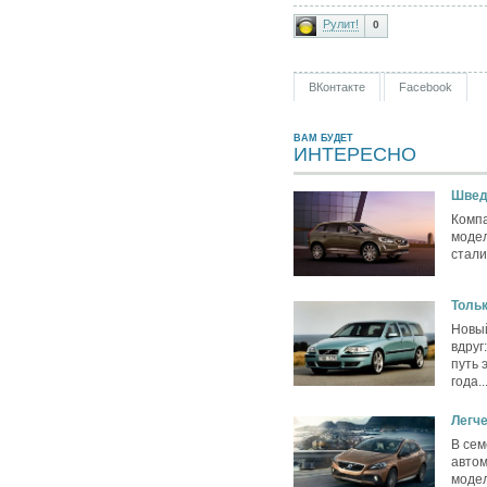
Рулит!
0
ВКонтакте
Facebook
ВАМ БУДЕТ
ИНТЕРЕСНО
Швед
Компа
модел
стали
Тольк
Новый
вдруг
путь 
года..
Легче
В се
автом
модел