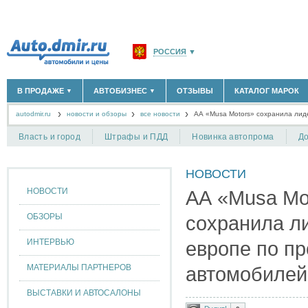
РОССИЯ
▼
МОСКВА И ОБЛАСТЬ
(58183)
В ПРОДАЖЕ
АВТОБИЗНЕС
ОТЗЫВЫ
КАТАЛОГ МАРОК
▼
▼
САНКТ-ПЕТЕРБУРГ И ОБЛАСТЬ
(14298)
autodmir.ru
новости и обзоры
все новости
КРАСНОДАРСКИЙ КРАЙ
АА «Musa Motors» сохранила лид
(5619)
НОВЫЕ АВТОМОБИЛИ
ОФИЦИАЛЬНЫЕ ДИЛЕРЫ
(30122)
(1347)
АВТОМОБИЛИ С ПРОБЕГОМ
АВТОСАЛОНЫ
(111642)
(4191)
КРЫМ РЕСПУБЛИКА
(412)
Власть и город
Штрафы и ПДД
Новинка автопрома
До
АВТОСЕРВИСЫ
(1118)
+
РАЗМЕСТИТЬ ОБЪЯВЛЕНИЕ
СЕВАСТОПОЛЬ
(11)
ГРУЗОПЕРЕВОЗКИ
(128)
НОВОСТИ
ТАКСИ
(278)
СПИСОК ВСЕХ РЕГИОНОВ
ЗАПЧАСТИ
(848)
НОВОСТИ
АА «Musa Mo
ЗАПРАВКИ
(1737)
АРЕНДА
(190)
ОБЗОРЫ
сохранила л
+
ДОБАВИТЬ КОМПАНИЮ
ИНТЕРВЬЮ
европе по п
СПЕЦИАЛИСТЫ
(890)
МАТЕРИАЛЫ ПАРТНЕРОВ
автомобилей
ВЫСТАВКИ И АВТОСАЛОНЫ